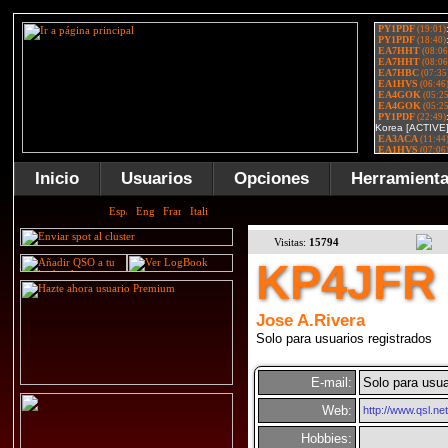
Inicio
Usuarios
Opciones
Herramient
Visitas:
15794
KP4JFR
Jose A.Rivera
Solo para usuarios registrados
E-mail:
Solo para usua
Web:
http://www.qsl.net
Hobbies: