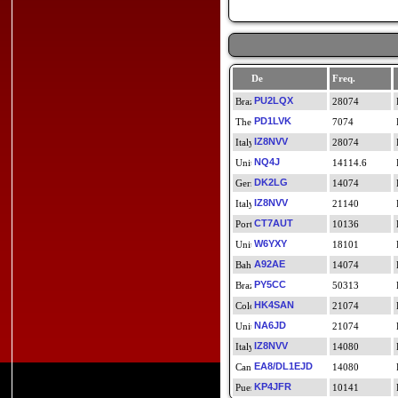
De
Freq.
PU2LQX
28074
PD1LVK
7074
IZ8NVV
28074
NQ4J
14114.6
DK2LG
14074
IZ8NVV
21140
CT7AUT
10136
W6YXY
18101
A92AE
14074
PY5CC
50313
HK4SAN
21074
NA6JD
21074
IZ8NVV
14080
EA8/DL1EJD
14080
KP4JFR
10141