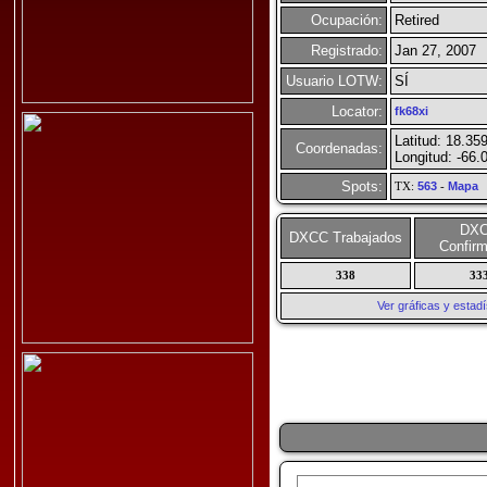
Ocupación:
Retired
Registrado:
Jan 27, 2007
Usuario LOTW:
SÍ
Locator:
fk68xi
Latitud: 18.35
Coordenadas:
Longitud: -66.
Spots:
TX:
563
-
Mapa
DX
DXCC Trabajados
Confir
338
33
Ver gráficas y esta