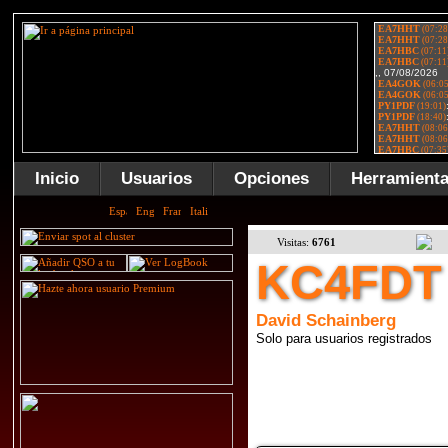
Inicio
Usuarios
Opciones
Herramient
Visitas:
6761
KC4FDT
David Schainberg
Solo para usuarios registrados