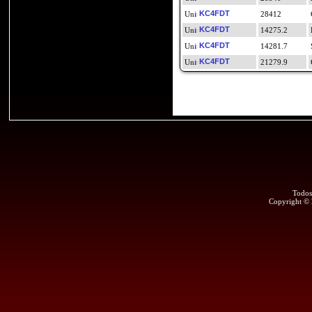
KC4FDT
28412
KC4FDT
14275.2
KC4FDT
14281.7
KC4FDT
21279.9
Todos
Copyright ©