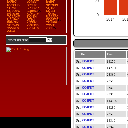
20
PY3XX
PY6KR
R9PS
RV9CHB
SP3UR
SP7NHS
SP7NL
SP9BRP
SQ1R
SQ5OVG
SQ8AGI
SQ9SF
SV1SDA
SV3GLM
TA4RC
0
TG9AHM
TK4TH
UA4APC
2017
20
UA4PAY
UT9LI
WA3PTF
WP4NIX
XQ3SK
YO3IPR
YO8WW
YV4EBD
YV5JF
YV5KTM
YV5MCN
Z35F
Z35W
Buscar usuarios
De
Freq.
KC4FDT
14250
KC4FDT
142250
KC4FDT
28360
KC4FDT
28570
KC4FDT
28570
KC4FDT
28333
KC4FDT
143350
KC4FDT
14293
KC4FDT
28525
KC4FDT
14310
KC4FDT
28340