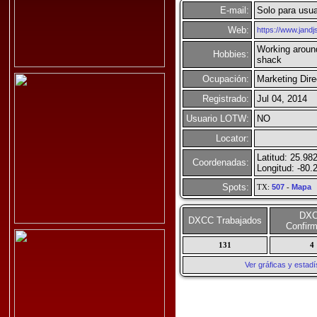
E-mail:
Solo para usua
Web:
https://www.jand
Working aroun
Hobbies:
shack
Ocupación:
Marketing Dire
Registrado:
Jul 04, 2014
Usuario LOTW:
NO
Locator:
Latitud: 25.98
Coordenadas:
Longitud: -80.
Spots:
TX:
507
-
Mapa
DX
DXCC Trabajados
Confir
131
4
Ver gráficas y esta