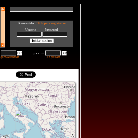
Bienvenido:
Click para registrarse
Usuario Password
qrz.com
squeda avanzada
Ir a qrz.com