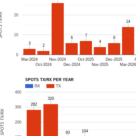
S TX/RX
20
14
14
10
7
7
6
6
6
6
4
4
3
3
2
2
0
Mar-2024
Nov-2024
Oct-2025
Dec-2025
Oct-2024
Dec-2024
Nov-2025
Mar-202
SPOTS TX/RX PER YEAR
RX
TX
400
320
320
282
282
300
SPOTS TX/RX
200
104
104
93
93