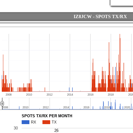
IZ8JCW - SPOTS TX/RX
2008
2010
2012
2014
2016
2018
202
2008
2008
2010
2010
2012
2012
2014
2014
2016
2016
2018
2018
2020
2020
SPOTS TX/RX PER MONTH
RX
TX
30
26
26