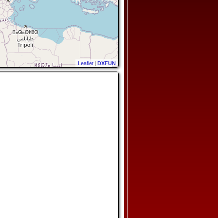
Leaflet
|
DXFUN