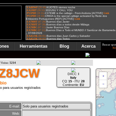
Buscar spot
ones
Herramientas
Blog
Acerca
Bú
Visitas:
5214
IZ8JCW
DXCC:
I
+
Italy
CQ:
15
- ITU:
28
bio
−
Continente:
EU
o para usuarios registrados
E-mail:
Solo para usuarios registrados
Web: