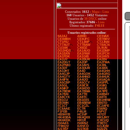
Conectados:
1612
-
Mapa
-
Lista
160
Usuarios -
1452
Visitantes
Usuarios de
38 DXCC
online
Registrados:
37686
-
Lista
Último registrado:
F4LUI
Usuarios registrados online
:
9A2AJ
AI8RD
CE3VAK
CE4MBH
CE4UFC
CR7BRV
CT1FIU
CT2JMP
CT2JNM
CT7AUT
CT7BAW
CT8ACN
CU3AK
CX6DZ
DL9UN
DO2HQS
EA1AUO
EA1DMP
EA1EAN
EA1FAW
EA1FCH
EA1FDK
EA1GIB
EA1HVS
EA1UY
EA2BUR
EA2BV
EA2DGT
EA2DP
EA2FMA
EA2FMO
EA3AVS
EA3BL
EA3DT
EA3DUR
EA3IXK
EA3JHT
EA4D
EA4GHH
EA4GJP
EA4GOK
EA4GRG
EA4GTY
EA4HNO
EA4HUK
EA4IFN
EA4IJO
EA5AQA
EA5CBP
EA5CCY
EA5FPL
EA5GL
EA5ICR
EA5IIG
EA5IKP
EA5KDD
EA6UE
EA7BEM
EA7BWA
EA7IPE
EA7ISN
EA7TR
EA8BAY
EA8CYX
EA8TC
EA8TX
EB1CU
EB1EXS
EB1HRW
EB3WH
EB4BBW
EB6TO
EC1CT
EC1CZL
EC2AFE
EC6AAE
EC7R
ES6RQ
F1FEB
F4ILM
F5PYJ
HB9HYB
HC5VF
HI7OT
HK4OBA
HK4QXX
HK5JHY
HK6KDK
HR1R
IC8CUQ
IS0AAS
IS0KNZ
IT9ETC
IT9KQV
IU0VCO
IU1JQM
IU1TKF
IU1TKR
IU2LVS