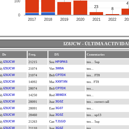
100
4
4
23
23
8
8
0
2017
2018
2019
2020
2021
2022
20
IZ8JCW - ÚLTIMA ACTIVIDA
De
Freq.
DX
Comentarios
IZ8JCW
HF0PAS
21215
tnx... 5up
IZ8JCW
3W9A
21074
tnx...
IZ8JCW
CP7DX
21074
tnx... FT8
IZ8JCW
XX9TXN
14092
tnx.. FT8
IZ8JCW
CP7DX
28074
tnx...
IZ8JCW
3B9IDX
14250
tnx...
IZ8JCW
3G0Z
28091
tnx... correct call
IZ8JCW
3G07
28091
tnx...
IZ8JCW
3G0Z
28460
tnx... up13
IZ8JCW
TJ1GD
21263
tnx... 5up
IZ8JCW
3G0Z
21110
tnx...