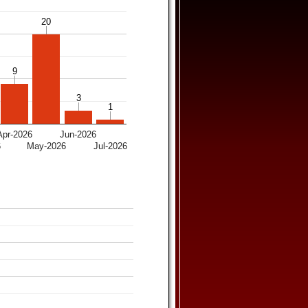
20
20
9
9
3
3
1
1
Apr-2026
Jun-2026
6
May-2026
Jul-2026