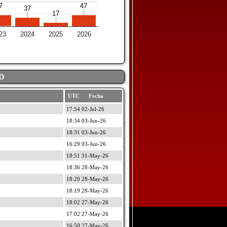
7
7
47
47
37
37
17
17
23
2024
2025
2026
D
UTC Fecha
17:54 02-Jul-26
18:34 03-Jun-26
18:31 03-Jun-26
16:29 03-Jun-26
18:51 31-May-26
18:36 28-May-26
18:20 28-May-26
18:19 28-May-26
18:02 27-May-26
17:02 27-May-26
16:50 27-May-26