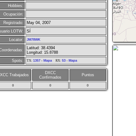
Hobbies:
Ocupación:
Registrado:
May 04, 2007
suario LOTW:
SÍ
Locator:
JM78WK
Latitud: 38.4394
Coordenadas:
Longitud: 15.8788
Spots:
TX:
1357
-
Mapa
RX:
53
-
Mapa
DXCC
XCC Trabajados
Puntos
Confirmados
0
0
0