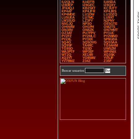
IU2QLN
IU4DTB
IU8SDA
IZ8DEP
IZ8GEC
IZ8QXY
JF6XQJ
KB2SXT
KC3UTT
KP4AF
KP4JFR
KP4JRS
SPOT
KP4MDE
LU1DW
LU1DZQ
LU5UEA
LU7MC
LU9XT
LW1EUD
LZ3FY
N2PNY
N5GJQ
NP3O
OE5GTE
OH0WW
OH1PH
OM2TS
ON3RV
ON6ZK
ON7HMT
OZ3AT
PU7FPV
PY1UC
PY2FZ
PY2MLC
PY2WND
PY2XL
PY3XX
SP9GBA
SQ4O
SQ5OVG
SQ5SAA
SQ9SF
TA4RC
TG9AHM
TG9SO
TI2SD
UW5ZM
WA3PTF
WP3EF
WP4NIX
WT2Q
XE1XR
XQ3SK
XQ3YT
YO8WW
YV5JF
YV7BMZ
Z34Z
Z35F
Buscar usuarios