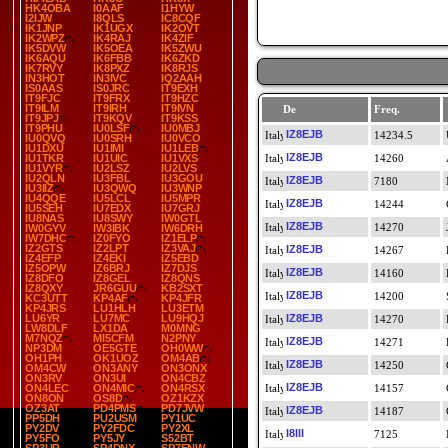
HK4OBA
I0AAF
I1HYW
I2IJW
I8QLS
IC8CQF
IK1JNP
IK1UGX
IK2OVT
IK2WPZ
IK4RAJ
IK4ZIF
IK5DVW
IK5OEA
IK5ZWU
IK6AQU
IK6FBB
IK6ZKD
IK7RVY
IK8PXZ
IK8RJS
IN3HOT
IN3IVC
IQ2AAH
IS0AAS
IS0JRC
IT9EXH
IT9FJC
IT9FRX
IT9HZC
IT9ILM
IT9IRH
IT9IVN
De
Freq.
IT9JPJ
IT9KQV
IT9KSS
IT9PHU
IU0LSF
IU0MBJ
IZ8EJB
14234.5
IU0QVQ
IU0SRH
IU0VCO
IU1DXU
IU1IMI
IU1LEB
IZ8EJB
IU1TKR
IU1UIC
IU1VXS
14260
IU1VYR
IU2LSZ
IU2LVS
IU2QLN
IU3FBL
IU3GOU
IZ8EJB
7180
IU3IIZ
IU3QWQ
IU3WNP
IU4QQE
IU5LCL
IU5MPR
IZ8EJB
14244
IU5SEH
IU7EDX
IU7GRJ
IU8NAS
IU8SWY
IW0GTL
IZ8EJB
14270
IW0GYV
IW3IBK
IW6DRH
IW7DHC
IZ0FYO
IZ1ELP
IZ2GTS
IZ2LPT
IZ3VAJ
IZ8EJB
14267
IZ4EFP
IZ4EKI
IZ5EBD
IZ5OPW
IZ6BRJ
IZ7DJS
IZ8EJB
14160
IZ8DFO
IZ8GEL
IZ8QNS
IZ8QXY
JR6GUU
KB2SXT
IZ8EJB
14200
KC3UTT
KP4AF
KP4JFR
KP4JRS
LU1HLH
LU3ETM
LU6YR
LU7MC
LU9HQJ
IZ8EJB
14270
LW8DLF
LX1DA
M0MNG
M7NQZ
MI5CFM
N2PNY
IZ8EJB
14271
NP3DM
OE5GTE
OH0WW
OH1PH
OK1UOZ
OM4AB
IZ8EJB
14250
OM4CW
ON3ANY
ON3ONX
ON3RV
ON3UI
ON4CBZ
IZ8EJB
ON4LEC
ON4MIC
ON4RSX
14157
ON8ON
OS8D
OZ1KZX
OZ3AT
PD4PMS
PD7JVW
IZ8EJB
14187
PP5DH
PU2USM
PY1UC
PY2DV
PY2FDC
PY2XL
I8III
7125
PY5FO
PY5JY
S52BT