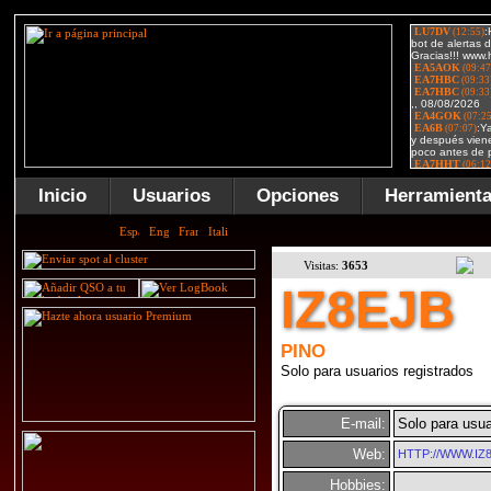
Inicio
Usuarios
Opciones
Herramient
Visitas:
3653
IZ8EJB
PINO
Solo para usuarios registrados
E-mail:
Solo para usua
Web:
HTTP://WWW.IZ8
Hobbies: