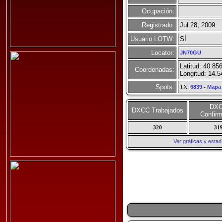
Ocupación:
Registrado:
Jul 28, 2009
Usuario LOTW:
SÍ
Locator:
JN70GU
Latitud: 40.85
Coordenadas:
Longitud: 14.5
Spots:
TX:
6839
-
Mapa
DX
DXCC Trabajados
Confir
320
31
Ver gráficas y esta