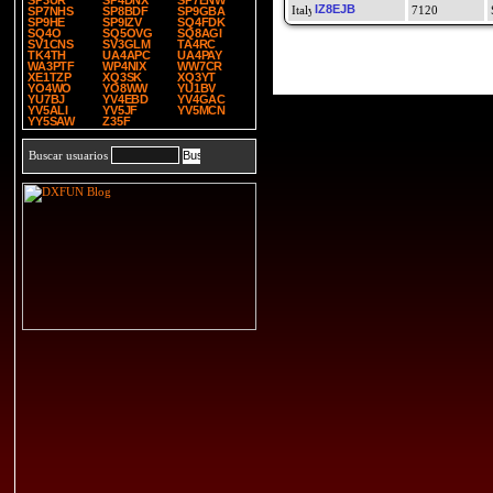
SP3UR
SP4DNX
SP7ENW
IZ8EJB
7120
SP7NHS
SP8BDF
SP9GBA
SP9HE
SP9IZV
SQ4FDK
SQ4O
SQ5OVG
SQ8AGI
SV1CNS
SV3GLM
TA4RC
TK4TH
UA4APC
UA4PAY
WA3PTF
WP4NIX
WW7CR
XE1TZP
XQ3SK
XQ3YT
YO4WO
YO8WW
YU1BV
YU7BJ
YV4EBD
YV4GAC
YV5ALI
YV5JF
YV5MCN
YY5SAW
Z35F
Buscar usuarios