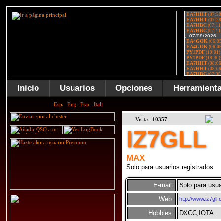
Inicio
Usuarios
Opciones
Herramient
Visitas:
10357
IZ7GLL
MAX
Solo para usuarios registrados
E-mail:
Solo para usua
Web:
http://www.iz7gll
Hobbies:
DXCC,IOTA