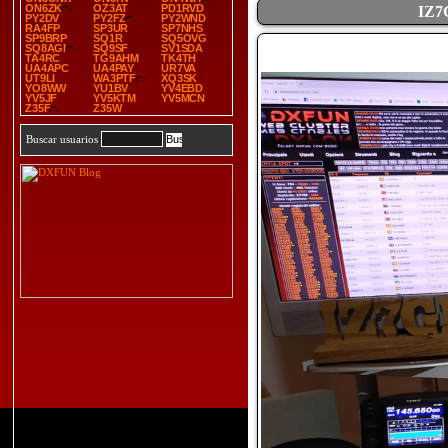
ON6ZK
OZ3AT
PD1RVD
IZ7
PY2DV
PY2FZ
PY2WND
RA4FP
SP3UR
SP7NHS
SP9BRP
SQ1R
SQ5OVG
SQ8AGI
SQ9SF
SV1SDA
TA4RC
TG9AHM
TK4TH
UA4APC
UA4PAY
UR7VA
UT9LI
WA3PTF
XQ3SK
YO8WW
YU1BV
YV4EBD
YV5JF
YV5KTM
YV5MCN
Z35F
Z35W
Buscar usuarios