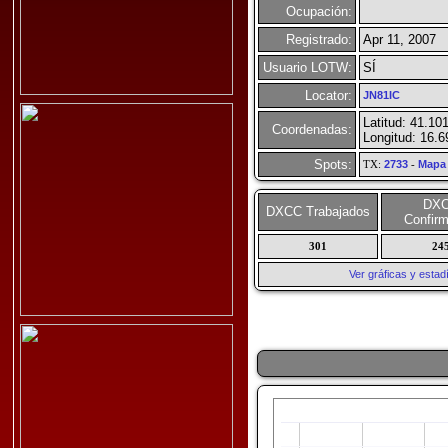
Ocupación:
Registrado:
Apr 11, 2007
Usuario LOTW:
SÍ
Locator:
JN81IC
Latitud: 41.10
Coordenadas:
Longitud: 16.6
Spots:
TX:
2733
-
Mapa
DX
DXCC Trabajados
Confir
301
24
Ver gráficas y esta