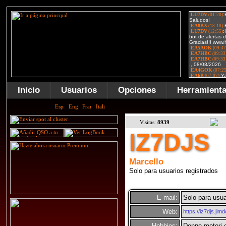
Inicio
Usuarios
Opciones
Herramient
Visitas:
8939
IZ7DJS
Marcello
Solo para usuarios registrados
E-mail:
Solo para usua
Web:
https://iz7djs.jim
Hobbies:
Donne motori 