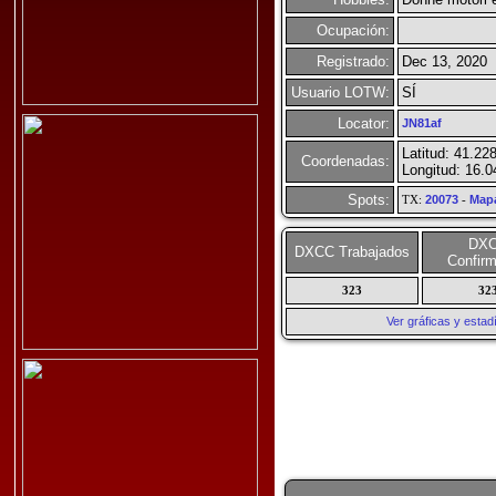
Ocupación:
Registrado:
Dec 13, 2020
Usuario LOTW:
SÍ
Locator:
JN81af
Latitud: 41.22
Coordenadas:
Longitud: 16.
Spots:
TX:
20073
-
Map
DX
DXCC Trabajados
Confir
323
32
Ver gráficas y esta