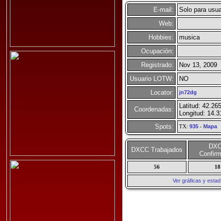
E-mail:
Solo para usua
Web:
Hobbies:
musica
Ocupación:
Registrado:
Nov 13, 2009
Usuario LOTW:
NO
Locator:
jn72dg
Latitud: 42.26
Coordenadas:
Longitud: 14.3
Spots:
TX:
935
-
Mapa
DX
DXCC Trabajados
Confir
56
18
Ver gráficas y esta