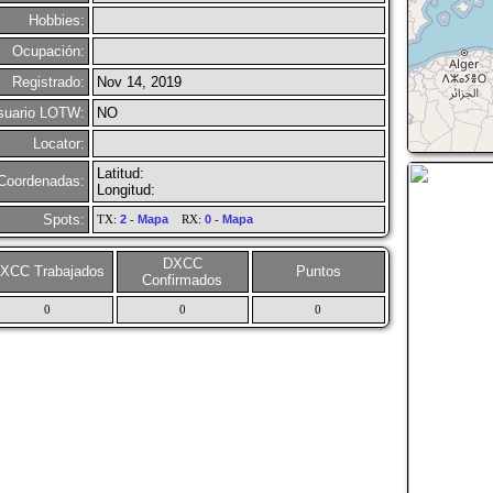
Hobbies:
Ocupación:
Registrado:
Nov 14, 2019
suario LOTW:
NO
Locator:
Latitud:
Coordenadas:
Longitud:
Spots:
TX:
2
-
Mapa
RX:
0
-
Mapa
DXCC
XCC Trabajados
Puntos
Confirmados
0
0
0