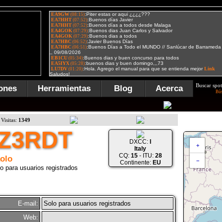
Buscar spot
ones
Herramientas
Blog
Acerca
Bú
Visitas:
1349
IZ3RDT
DXCC:
I
+
Italy
CQ:
15
- ITU:
28
olo
−
Continente:
EU
o para usuarios registrados
E-mail:
Solo para usuarios registrados
Web: