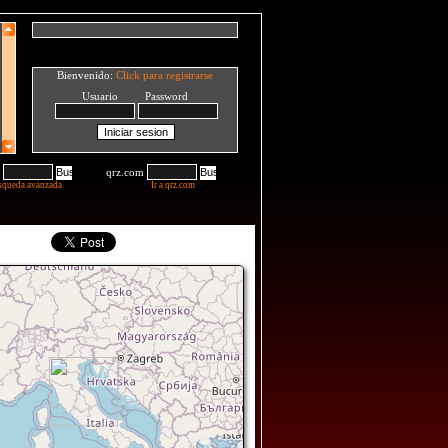
Bienvenido:
Click para registrarse
Usuario Password
qrz.com
squeda avanzada
Ir a qrz.com