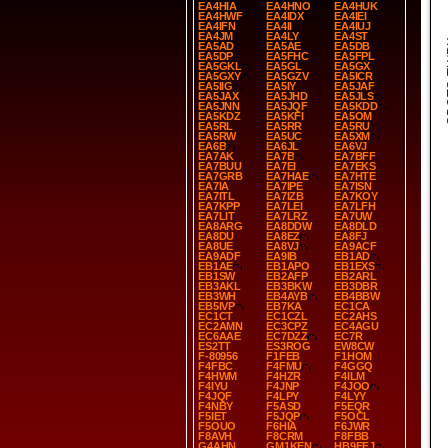
EA4HIA
EA4HNO
EA4HUK
EA4HWF
EA4IDX
EA4IEI
EA4IFN
EA4II
EA4IUJ
EA4JM
EA4LY
EA4ST
SP
EA5AD
EA5AE
EA5DB
EA5DP
EA5FHC
EA5FPL
EA5GKL
EA5GL
EA5GX
EA5GXY
EA5GZV
EA5ICR
EA5IIG
EA5IY
EA5JAF
EA5JAX
EA5JHD
EA5JLS
EA5JNN
EA5JQF
EA5KDD
EA5KDZ
EA5KFI
EA5OM
EA5RL
EA5RR
EA5RU
EA5RW
EA5UC
EA5XM
EA6B
EA6JL
EA6VJ
EA7AK
EA7B
EA7BFF
EA7BUU
EA7EI
EA7EKS
EA7GRB
EA7HAE
EA7HTE
EA7IA
EA7IPE
EA7ISN
EA7ITL
EA7IZB
EA7KOY
EA7KPP
EA7LEI
EA7LFH
EA7LIT
EA7LRZ
EA7UW
EA8ARG
EA8DDW
EA8DLD
EA8DU
EA8EZ
EA8FJ
EA8UE
EA8VJ
EA9ACF
EA9ADF
EA9IB
EB1AD
EB1AE
EB1APO
EB1EXS
EB1SW
EB2AFP
EB2ARL
EB3AKL
EB3BKW
EB3DBR
EB3WH
EB4AYB
EB4BBW
EB5IVP
EB7KA
EC1CA
EC1CT
EC1CZL
EC2AHS
EC2AMN
EC3CPZ
EC4AGU
EC6AAE
EC7DZZ
EC7R
ES2TT
ES3ROG
EW8CW
F-80956
F1FEB
F1HOM
F4FBC
F4FMU
F4GGQ
F4HWM
F4HZR
F4ILM
F4IYU
F4JNP
F4JOO
F4JQF
F4LPY
F4LYY
F4NBY
F5ASD
F5EQR
F5IET
F5JQP
F5OCL
F5OUO
F6HIA
F6JWR
F8AVH
F8CRM
F8FBB
G4AHN
GM1KEN
HB9EFJ