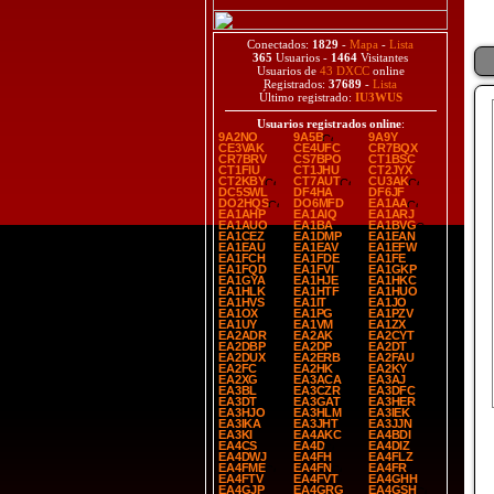
Conectados:
1829
-
Mapa
-
Lista
365
Usuarios -
1464
Visitantes
Usuarios de
43 DXCC
online
Registrados:
37689
-
Lista
Último registrado:
IU3WUS
Usuarios registrados online
:
9A2NO
9A5B
9A9Y
CE3VAK
CE4UFC
CR7BQX
CR7BRV
CS7BPO
CT1BSC
CT1FIU
CT1JHU
CT2JYX
CT2KBY
CT7AUT
CU3AK
DC5SWL
DF4HA
DF6JF
DO2HQS
DO6MFD
EA1AA
EA1AHP
EA1AIQ
EA1ARJ
EA1AUO
EA1BA
EA1BVG
EA1CEZ
EA1DMP
EA1EAN
EA1EAU
EA1EAV
EA1EFW
EA1FCH
EA1FDE
EA1FE
EA1FQD
EA1FVI
EA1GKP
EA1GYA
EA1HJE
EA1HKC
EA1HLK
EA1HTF
EA1HUO
EA1HVS
EA1IT
EA1JO
EA1OX
EA1PG
EA1PZV
EA1UY
EA1VM
EA1ZX
EA2ADR
EA2AK
EA2CYT
EA2DBP
EA2DP
EA2DT
EA2DUX
EA2ERB
EA2FAU
EA2FC
EA2HK
EA2KY
EA2XG
EA3ACA
EA3AJ
EA3BL
EA3CZR
EA3DFC
EA3DT
EA3GAT
EA3HER
EA3HJO
EA3HLM
EA3IEK
EA3IKA
EA3JHT
EA3JJN
EA3KI
EA4AKC
EA4BDI
EA4CS
EA4D
EA4DIZ
EA4DWJ
EA4FH
EA4FLZ
EA4FME
EA4FN
EA4FR
EA4FTV
EA4FVT
EA4GHH
EA4GJP
EA4GRG
EA4GSH