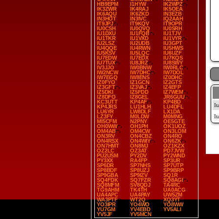
HB9EPM
I1HYW
IK2WPZ
IK3ZWR
IK4RAJ
IK5OEA
IK6AQU
IK6ZKD
IN3EZB
IN3HOT
IN3IVC
IQ2AAH
IT9JPJ
IT9KQV
IT9OPR
IU0CSH
IU0QVQ
IU0SRH
IU1DXU
IU1FQB
IU1TJV
IU1TKR
IU1VXD
IU1VYR
IU2LSZ
IU2UDB
IU3GPT
IU4QQE
IU4RWN
IU5HWS
IU5KSV
IU5LQC
IU6UZF
IU7EDW
IU7EDX
IU7KQS
IU7TUX
IU8JRZ
IU8SWY
IV3JJO
IW0BNW
IW0RLC
IW2NCW
IW7DHC
IW7DOL
IW7EGQ
IW8ENS
IZ0DHC
IZ0FYO
IZ1GCN
IZ2GTS
IZ3GFT
IZ3VAJ
IZ4EFP
IZ5DKI
IZ5FDD
IZ7WEM
IZ8DFO
IZ8GEL
JR6GUU
KC3UTT
KP4AF
KP4BD
KP4JRS
LU1HLH
LU4DFL
LU6YR
LW8DLF
LX1DA
LZ3FY
M0LDW
M0MNG
MI5CFM
N2PNY
OE5GTE
OH0WW
OH1PH
OK1UOZ
OM4AB
OM4CW
ON3LOM
ON3RV
ON4CBZ
ON4RO
ON4RSX
ON4WIY
ON6ZK
ON7HMT
ON8MJ
OZ1KZX
OZ2LC
OZ3AT
PD7JVW
PU2USM
PY2DV
PY2WND
PY3XX
RA4FP
SP3UR
SP6DR
SP7NHS
SP7UTP
SP8BDF
SP8UZJ
SP9BRP
SP9GBA
SP9IZV
SQ1R
SQ4FDK
SQ7FZR
SQ8AGI
SQ8MFM
SV8QDJ
TA4RC
TG9AHM
TK4TH
UA0ACG
UA4APC
UA4PAY
UW5ZM
WA3PTF
WT2Q
XQ3YT
YO3IPR
YO4WO
YO8WW
YU7GM
YV4EBD
YV5ALI
YV5JF
YV5MCN