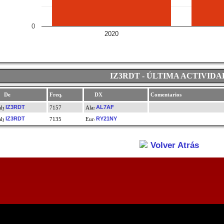
0
2020
IZ3RDT - ÚLTIMA ACTIVIDA
De
Freq.
DX
Comentarios
IZ3RDT
AL7AF
7157
IZ3RDT
RY21NY
7135
Volver Atrás