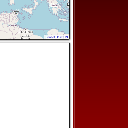
Leaflet
|
DXFUN