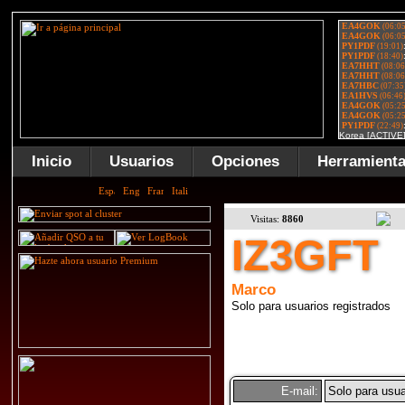
Inicio
Usuarios
Opciones
Herramient
Visitas:
8860
IZ3GFT
Marco
Solo para usuarios registrados
E-mail:
Solo para usua