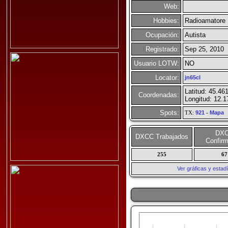
Web:
Hobbies:
Radioamatore
Ocupación:
Autista
Registrado:
Sep 25, 2010
Usuario LOTW:
NO
Locator:
jn65cl
Latitud: 45.46
Coordenadas:
Longitud: 12.1
Spots:
TX:
921
-
Mapa
DX
DXCC Trabajados
Confir
255
67
Ver gráficas y esta