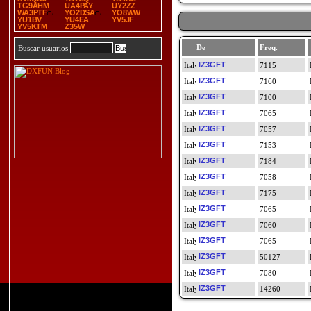
TG9AHM
UA4PAY
UY2ZZ
WA3PTF
YO2DSA
YO8WW
YU1BV
YU4EA
YV5JF
YV5KTM
Z35W
De
Freq.
Buscar usuarios
IZ3GFT
7115
IZ3GFT
7160
IZ3GFT
7100
IZ3GFT
7065
IZ3GFT
7057
IZ3GFT
7153
IZ3GFT
7184
IZ3GFT
7058
IZ3GFT
7175
IZ3GFT
7065
IZ3GFT
7060
IZ3GFT
7065
IZ3GFT
50127
IZ3GFT
7080
IZ3GFT
14260