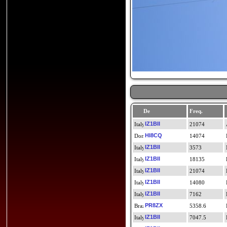
De
Freq.
IZ1BII
21074
HI8CQ
14074
IZ1BII
3573
IZ1BII
18135
IZ1BII
21074
IZ1BII
14080
IZ1BII
7162
PR8ZX
5358.6
IZ1BII
7047.5