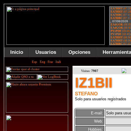
Inicio
Usuarios
Opciones
Herramient
Visitas:
7907
IZ1BII
STEFANO
Solo para usuarios registrados
E-mail:
Solo para usua
Web:
Hobbies: