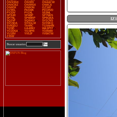
ON3ONX
ON3RV
ON4ACW
ON4CBZ
ON4RSX
ON8CA
ON8DX
ON8ON
OZ3AT
OZ9KL
PA5WK
PD1RVD
PY2DV
PY2XL
S53ML
SP3UR
SP4BP
SP7NHS
SP7NL
SP9BRP
SP9GBA
IZ
SQ2VF
SQ8AGI
SV1CNS
SV1SDA
SV3GLM
SV3SKQ
SV8QDJ
TA4RC
TG9AHM
TI2SD
UA4PAY
WA3PTF
YO2DSA
YO3IPR
YO8WW
YU1BV
YV5JF
YV5KTM
Z35W
Buscar usuarios