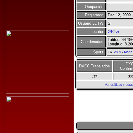
Ocupación:
Registrado:
Dec 12, 2009
Usuario LOTW:
SÍ
Locator:
JN44ce
Latitud: 44.18
Coordenadas:
Longitud: 8.2
Spots:
TX:
2869
-
Mapa
DX
DXCC Trabajados
Confir
337
33
Ver gráficas y esta