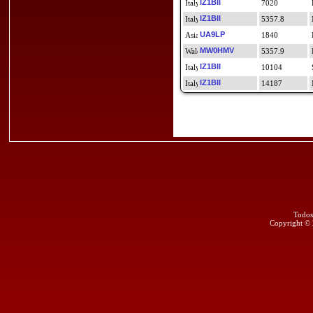
IZ1BII
7020
IZ1BII
5357.8
UA9LP
1840
MW0HMV
5357.9
IZ1BII
10104
IZ1BII
14187
Todos
Copyright ©