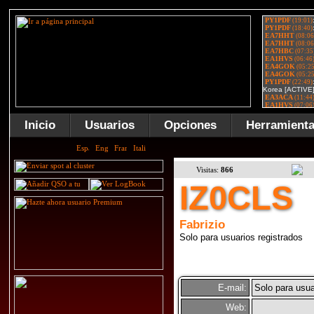
Inicio
Usuarios
Opciones
Herramient
Visitas:
866
IZ0CLS
Fabrizio
Solo para usuarios registrados
E-mail:
Solo para usua
Web: