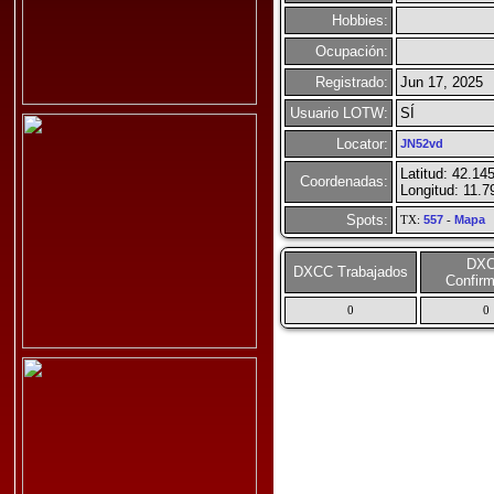
Hobbies:
Ocupación:
Registrado:
Jun 17, 2025
Usuario LOTW:
SÍ
Locator:
JN52vd
Latitud: 42.14
Coordenadas:
Longitud: 11.7
Spots:
TX:
557
-
Mapa
DX
DXCC Trabajados
Confir
0
0