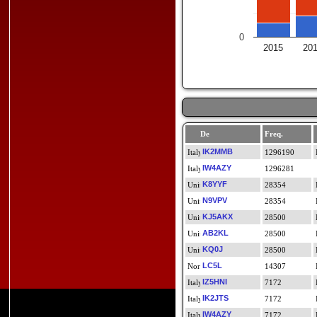
0
2015
20
De
Freq.
IK2MMB
1296190
IW4AZY
1296281
K8YYF
28354
N9VPV
28354
KJ5AKX
28500
AB2KL
28500
KQ0J
28500
LC5L
14307
IZ5HNI
7172
IK2JTS
7172
IW4AZY
7172