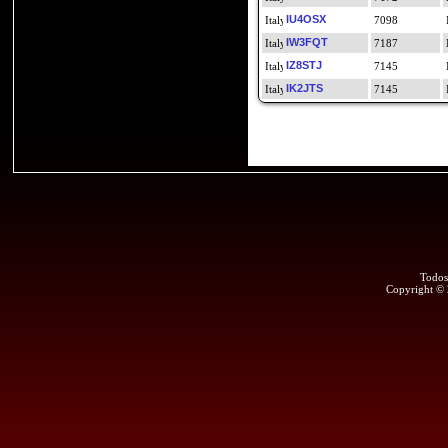
IU4OSX
7098
IW3FQT
7187
IZ8STJ
7145
IK2JTS
7145
Todos
Copyright ©