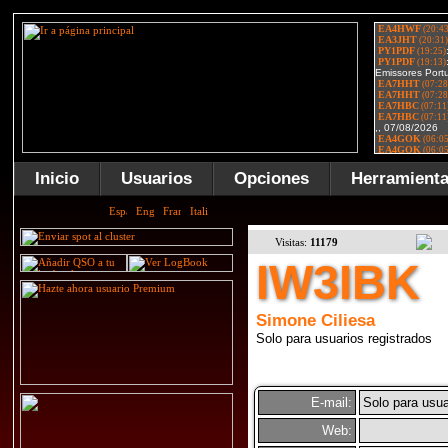
Inicio
Usuarios
Opciones
Herramient
Visitas:
11179
IW3IBK
Simone Ciliesa
Solo para usuarios registrados
E-mail:
Solo para usua
Web: