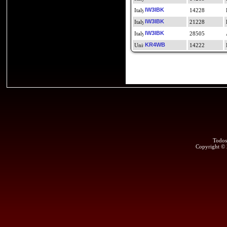
IW3IBK
14228
IW3IBK
21228
IW3IBK
28505
KR4WB
14222
Todos
Copyright ©