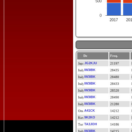
500
0
2017
20
De
Freq.
JG2KJU
21197
IW3IBK
28435
IW3IBK
28480
IW3IBK
28433
IW3IBK
28520
IW3IBK
28490
IW3IBK
21280
A41CK
14212
9K2KO
14212
TA3JOH
14186
IW3IBK
14215