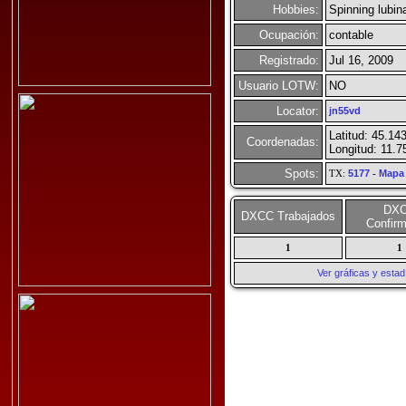
Hobbies:
Spinning lubina
Ocupación:
contable
Registrado:
Jul 16, 2009
Usuario LOTW:
NO
Locator:
jn55vd
Latitud: 45.14
Coordenadas:
Longitud: 11.7
Spots:
TX:
5177
-
Mapa
DX
DXCC Trabajados
Confir
1
1
Ver gráficas y esta