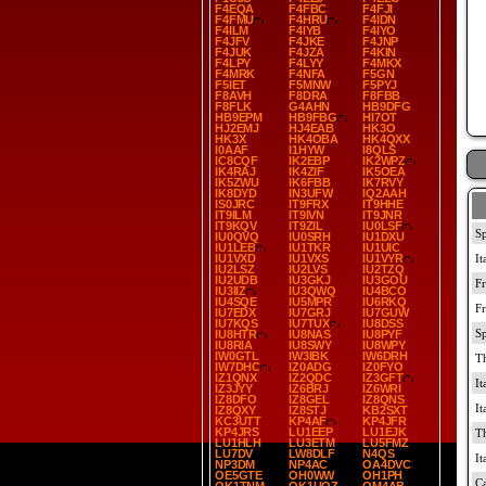
F4EQA
F4FBC
F4FJI
F4FMU
F4HRU
F4IDN
F4ILM
F4IYB
F4IYO
F4JFV
F4JKE
F4JNP
F4JUK
F4JZA
F4KIN
F4LPY
F4LYY
F4MKX
F4MRK
F4NFA
F5GN
F5IET
F5MNW
F5PYJ
F8AVH
F8DRA
F8FBB
F8FLK
G4AHN
HB9DFG
HB9EPM
HB9FBG
HI7OT
HJ2EMJ
HJ4EAB
HK3O
HK3X
HK4OBA
HK4QXX
I0AAF
I1HYW
I8QLS
IC8CQF
IK2EBP
IK2WPZ
IK4RAJ
IK4ZIF
IK5OEA
IK5ZWU
IK6FBB
IK7RVY
IK8DYD
IN3UFW
IQ2AAH
IS0JRC
IT9FRX
IT9HHE
IT9ILM
IT9IVN
IT9JNR
IT9KQV
IT9ZIL
IU0LSF
IU0QVQ
IU0SRH
IU1DXU
IU1LEB
IU1TKR
IU1UIC
IU1VXD
IU1VXS
IU1VYR
IU2LSZ
IU2LVS
IU2TZQ
IU2UDB
IU3GKJ
IU3GOU
IU3IIZ
IU3QWQ
IU4BCO
IU4SQE
IU5MPR
IU6RKQ
IU7EDX
IU7GRJ
IU7GUW
IU7KQS
IU7TUX
IU8DSS
IU8HTR
IU8NAS
IU8PYF
IU8RIA
IU8SWY
IU8WPY
IW0GTL
IW3IBK
IW6DRH
IW7DHC
IZ0ADG
IZ0FYO
IZ1QNX
IZ2QDC
IZ3GFT
IZ3JYY
IZ6BRJ
IZ6WRI
IZ8DFO
IZ8GEL
IZ8QNS
IZ8QXY
IZ8STJ
KB2SXT
KC3UTT
KP4AF
KP4JFR
KP4JRS
LU1EEP
LU1EJK
LU1HLH
LU3ETM
LU5FMZ
LU7DV
LW8DLF
N4QS
NP3DM
NP4AC
OA4DVC
OE5GTE
OH0WW
OH1PH