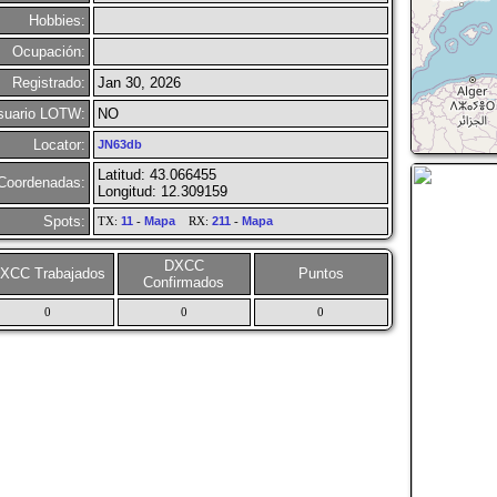
Hobbies:
Ocupación:
Registrado:
Jan 30, 2026
suario LOTW:
NO
Locator:
JN63db
Latitud: 43.066455
Coordenadas:
Longitud: 12.309159
Spots:
TX:
11
-
Mapa
RX:
211
-
Mapa
DXCC
XCC Trabajados
Puntos
Confirmados
0
0
0