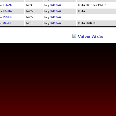
F5NZO
IW0RGX
14338
POTA IT-1014 CDM I*
EA5IIG
IW0RGX
14277
POTA
PD3RL
IW0RGX
14277
DL9RP
IW0RGX
14313
POTA IT-0418
Volver Atrás