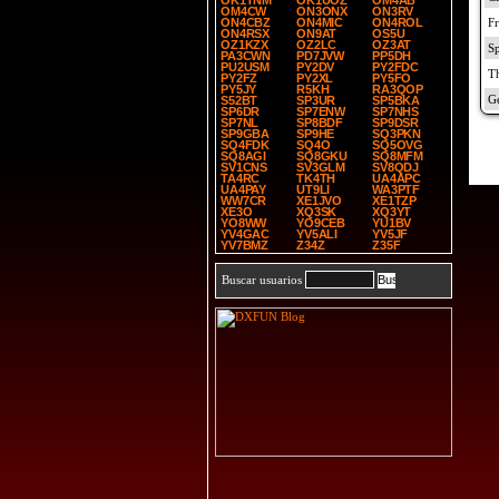
OK1TNM
OK1UOZ
OM4AB
OM4CW
ON3ONX
ON3RV
ON4CBZ
ON4MIC
ON4ROL
ON4RSX
ON9AT
OS5U
OZ1KZX
OZ2LC
OZ3AT
PA3CWN
PD7JVW
PP5DH
PU2USM
PY2DV
PY2FDC
PY2FZ
PY2XL
PY5FO
PY5JY
R5KH
RA3QOP
S52BT
SP3UR
SP5BKA
SP6DR
SP7ENW
SP7NHS
SP7NL
SP8BDF
SP9DSR
SP9GBA
SP9HE
SQ3PKN
SQ4FDK
SQ4O
SQ5OVG
SQ8AGI
SQ8GKU
SQ8MFM
SV1CNS
SV3GLM
SV8QDJ
TA4RC
TK4TH
UA4APC
UA4PAY
UT9LI
WA3PTF
WW7CR
XE1JVO
XE1TZP
XE3O
XQ3SK
XQ3YT
YO8WW
YO9CEB
YU1BV
YV4GAC
YV5ALI
YV5JF
YV7BMZ
Z34Z
Z35F
Buscar usuarios