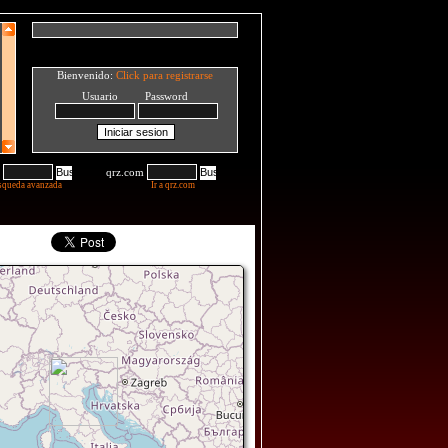
Bienvenido:
Click para registrarse
Usuario Password
qrz.com
squeda avanzada
Ir a qrz.com