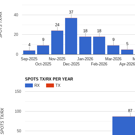
37
37
S TX/RX
40
24
24
18
18
18
18
20
9
9
9
9
5
5
4
4
0
Sep-2025
Nov-2025
Jan-2026
Mar-2026
M
Oct-2025
Dec-2025
Feb-2026
Apr-202
SPOTS TX/RX PER YEAR
RX
TX
150
SPOTS TX/RX
87
87
100
50