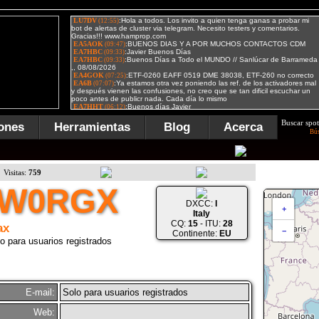
Buscar spot
ones
Herramientas
Blog
Acerca
Bú
Visitas:
759
IW0RGX
DXCC:
I
+
Italy
CQ:
15
- ITU:
28
ax
−
Continente:
EU
o para usuarios registrados
E-mail:
Solo para usuarios registrados
Web: