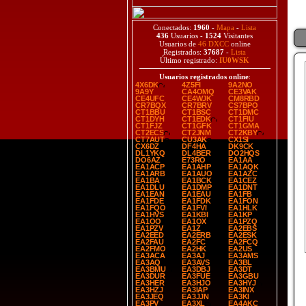
Conectados:
1960
-
Mapa
-
Lista
436
Usuarios -
1524
Visitantes
Usuarios de
46 DXCC
online
Registrados:
37687
-
Lista
Último registrado:
IU0WSK
Usuarios registrados online
:
4X6DK
4Z5FI
9A2NO
9A9Y
CA4OMQ
CE3VAK
CE4UFC
CE4WJK
CM8RBD
CR7BQX
CR7BRV
CS7BPO
CT1BBU
CT1BSC
CT1DMC
CT1DYH
CT1EDK
CT1FIU
CT1FJZ
CT1GFK
CT1GMA
CT2ECS
CT2JNM
CT2KBY
CT7AUT
CU3AK
CX1SI
CX6DZ
DF4HA
DK9CK
DL1YKQ
DL4BER
DO2HQS
DO6AZ
E73RO
EA1AA
EA1ACP
EA1AHP
EA1AQK
EA1ARB
EA1AUO
EA1AZC
EA1BA
EA1BCK
EA1CEZ
EA1DLU
EA1DMP
EA1DNT
EA1EAN
EA1EAU
EA1FB
EA1FDE
EA1FDK
EA1FON
EA1FQO
EA1FVI
EA1HLK
EA1HVS
EA1KBI
EA1KP
EA1OO
EA1OX
EA1PZQ
EA1PZV
EA1Z
EA2EBS
EA2EED
EA2ERB
EA2ESK
EA2FAU
EA2FC
EA2FCQ
EA2FMO
EA2HK
EA2US
EA3ACA
EA3AJ
EA3AMS
EA3AQ
EA3AVS
EA3BL
EA3BMU
EA3DBJ
EA3DT
EA3DUR
EA3FUE
EA3GBU
EA3HER
EA3HJO
EA3HYJ
EA3HZJ
EA3IAP
EA3INX
EA3JEQ
EA3JJN
EA3KI
EA3PV
EA3XL
EA4AKC