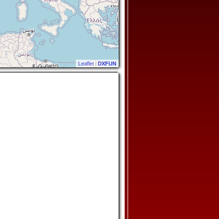
Leaflet
|
DXFUN