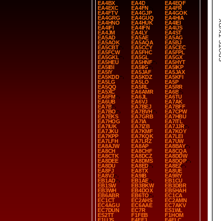
EA4BX
EA4D
EA4EQF
EA4EXC
EA4FN
EA4FR
EA4FTV
EA4GJP
EA4GOK
EA4GRG
EA4GUQ
EA4HIA
SPOT
EA4HNO
EA4HUK
EA4IEI
EA4IFI
EA4IFN
EA4IJS
EA4JM
EA4LY
EA4ST
EA5AD
EA5AE
EA5AG
EA5AOK
EA5AQA
EA5BJ
EA5CBT
EA5CCY
EA5CEC
EA5FCW
EA5FHC
EA5FPL
EA5GKL
EA5GL
EA5GX
EA5HEU
EA5HNF
EA5HYT
EA5IBI
EA5IIG
EA5IKP
EA5IY
EA5JAF
EA5JAX
EA5KDD
EA5KDZ
EA5KFI
EA5LG
EA5LO
EA5P
EA5QQ
EA5RL
EA5RR
EA5XC
EA6AMR
EA6B
EA6FM
EA6JL
EA6TU
EA6UB
EA6VJ
EA7AK
EA7B
EA7BEJ
EA7BFF
EA7BO
EA7BVH
EA7CPW
EA7EKS
EA7GRB
EA7HBU
EA7HOG
EA7IA
EA7ITL
EA7IUK
EA7IZB
EA7JJR
EA7JKU
EA7KMF
EA7KOY
EA7KPP
EA7KQK
EA7LEI
EA7LFH
EA7LRZ
EA7UW
EA8AJW
EA8AP
EA8BAY
EA8CH
EA8CHF
EA8CQA
EA8CTK
EA8DCZ
EA8DDW
EA8DEE
EA8DMS
EA8DQP
EA8DU
EA8ED
EA8EZ
EA8FJ
EA8TX
EA8UE
EA8VJ
EA9IB
EA9RY
EB1AD
EB1AE
EB1CU
EB1SW
EB3BKW
EB3DBR
EB3WH
EB4DOX
EB5HAH
EB6ABR
EB6TO
EC1CA
EC1CT
EC2AHS
EC2AMN
EC4AGU
EC6AAE
EC7AKV
EC7DUN
EC7R
ES1WL
ES2TT
F1FEB
F1HOM
F1UJS
F4EEJ
F4ELC