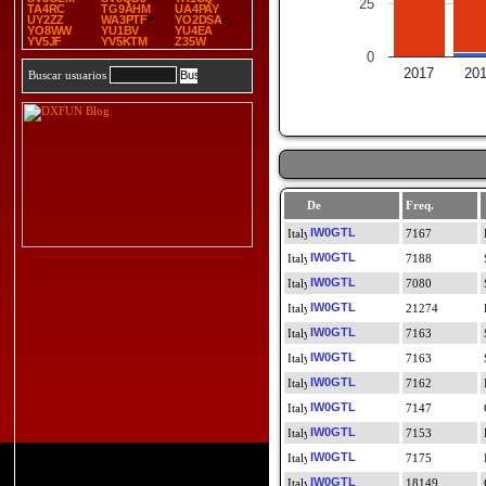
25
TA4RC
TG9AHM
UA4PAY
UY2ZZ
WA3PTF
YO2DSA
YO8WW
YU1BV
YU4EA
YV5JF
YV5KTM
Z35W
0
2017
20
Buscar usuarios
De
Freq.
IW0GTL
7167
IW0GTL
7188
IW0GTL
7080
IW0GTL
21274
IW0GTL
7163
IW0GTL
7163
IW0GTL
7162
IW0GTL
7147
IW0GTL
7153
IW0GTL
7175
IW0GTL
18149