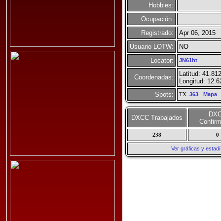
Hobbies:
Ocupación:
Registrado:
Apr 06, 2015
Usuario LOTW:
NO
Locator:
JN61ht
Latitud: 41.81
Coordenadas:
Longitud: 12.
Spots:
TX:
363
-
Mapa
DX
DXCC Trabajados
Confir
238
0
Ver gráficas y esta