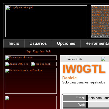
Inicio
Usuarios
Opciones
Herramient
Visitas:
6125
IW0GTL
Daniele
Solo para usuarios registrados
E-mail:
Solo para usua
Web: