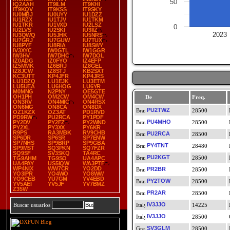
50
IQ2AAH
IT9ILM
IT9KHI
IT9KQV
IT9KSS
IT9SKY
IU0MBJ
IU0UYY
IU1DZZ
IU1RZX
IU1TJV
IU1TKM
IU1TKR
IU1VXD
IU2LSZ
0
IU2LVS
IU2SKI
IU3IIZ
2023
IU3QWQ
IU5JHK
IU5NRS
IU7GRJ
IU7GUW
IU7TUX
IU8PYF
IU8RIA
IU8SWY
IV3XYC
IW0GTL
IW1GGR
IW3HV
IW7DHC
IW7DOL
IZ0ADG
IZ0FYO
IZ4EFP
IZ5MMK
IZ6BRJ
IZ8GEL
IZ8JCW
IZ8STJ
KB2SXT
KC3UTT
KP4JFR
KP4JRS
LU1DZQ
LU1EJK
LU3ETM
LU5UEA
LU6HOG
LU6YR
M0MNG
N2PNY
OE5GTE
OH1PH
OM2CW
OM4CW
De
Freq.
ON3RV
ON4MIC
ON4RSX
ON6MG
ON8CA
ON8DX
PU2TWZ
28500
OZ1KZX
OZ3AT
PD1RVD
PD9RW
PU2RCA
PY1PDF
PU4MHO
PY2DV
PY2FZ
PY2WND
28500
PY2XL
PY3XX
PY6KR
R9PS
RA3MBK
RV9CHB
PU2RCA
28500
SP6DR
SP6SR
SP7ENW
SP7NHS
SP9BRP
SP9GBA
PY4TNT
28480
SP9MST
SQ3PKN
SQ7FZR
SQ9SF
SV3SKQ
TA4RC
PU2KGT
28500
TG9AHM
TG9SO
UA4APC
UA4PAY
US5IQW
WA3PTF
WP4NIX
WW7CR
YO2DD
PR2BR
28500
YO3IPR
YO4WO
YO8WW
YO9CEB
YU7GM
YV4EBD
PY2TOW
28500
YV5AEI
YV5JF
YV7BMZ
Z35W
PR2AR
28500
IV3JJO
Buscar usuarios
14225
IV3JJO
28500
SV3GLM
28500