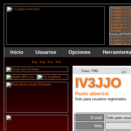
Inicio
Usuarios
Opciones
Herramient
Visitas:
7762
IV3JJO
Paolo albertini
Solo para usuarios registrados
E-mail:
Solo para usua
Web: