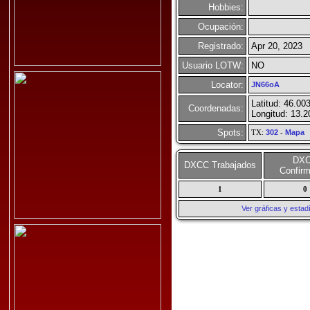
Hobbies:
Ocupación:
Registrado:
Apr 20, 2023
Usuario LOTW:
NO
Locator:
JN66oA
Latitud: 46.00
Coordenadas:
Longitud: 13.
Spots:
TX:
302
-
Mapa
DX
DXCC Trabajados
Confir
1
0
Ver gráficas y esta