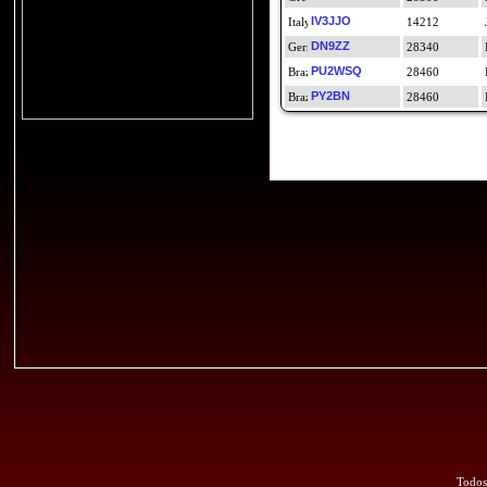
IV3JJO
14212
DN9ZZ
28340
PU2WSQ
28460
PY2BN
28460
Todos