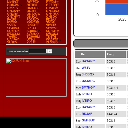
25
NP3DM
OE1CIW
OE5GTE
OH0WW
OH1PH
OK1DQT
OM2TS
OM4AB
OM4CW
ON3ANY
ON3EI
ON3ONX
ON3RV
ON4ACW
ON4RSX
0
ON7HMT
ON8CA
ON8DX
2023
PA2PS
PD1RVD
PD2AJ
PY2DV
RV9CHB
S53ML
S59SV
SP2MEF
SP3UR
SP4DNX
SP5AA
SP9MST
SQ4FDK
SQ8AGI
SQ8MFM
SV3GLM
SV3SKQ
SV8QDJ
TA4RC
TG9AHM
TK4TH
UA4PAY
UT9LI
WA3PTF
YU1BV
YV5JF
ZL3SSB
Buscar usuarios
De
Freq.
UA3ARC
50313
WZ1V
50313
JH0BQX
50313
UA3ARC
50313
SM7HGY
50314.4
IV3IRO
50313
IV3IRO
50313
UA3ARC
50313
RK3AF
144174
GM4SUF
50313
IV3IRO
50313