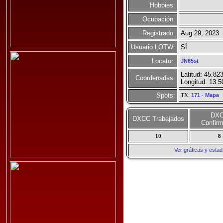
Hobbies:
Ocupación:
Registrado:
Aug 29, 2023
Usuario LOTW:
SÍ
Locator:
JN65st
Latitud: 45.82
Coordenadas:
Longitud: 13.
Spots:
TX:
171
-
Mapa
DX
DXCC Trabajados
Confir
10
8
Ver gráficas y esta