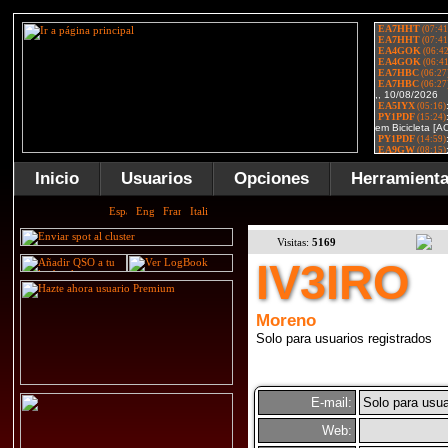
Inicio
Usuarios
Opciones
Herramient
Visitas:
5169
IV3IRO
Moreno
Solo para usuarios registrados
E-mail:
Solo para usua
Web: