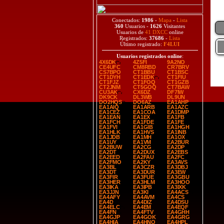
Conectados:
1986
-
Mapa
-
Lista
360
Usuarios -
1626
Visitantes
Usuarios de
41 DXCC
online
Registrados:
37686
-
Lista
Último registrado:
F4LUI
Usuarios registrados online
:
4X6DK
4Z5FI
9A2NO
CE4UFC
CM8RBD
CR7BRV
CS7BPO
CT1BBU
CT1BSC
CT1DYH
CT1EDK
CT1FIU
CT1FJZ
CT1FOQ
CT1GZB
CT2JNM
CT5GOQ
CT7BAW
CU3AK
CX6DZ
DF7IW
DK9CK
DL3WB
DL9UN
DO2HQS
DO6AZ
EA1AHP
EA1AIQ
EA1ARB
EA1AZC
EA1CEZ
EA1COA
EA1DMP
EA1EAN
EA1EX
EA1FB
EA1FCH
EA1FDE
EA1FE
EA1FVI
EA1GIB
EA1HGH
EA1HLK
EA1HVS
EA1INB
EA1JDB
EA1MH
EA1OX
EA1UY
EA1VM
EA2BUR
EA2BUW
EA2CG
EA2DP
EA2DT
EA2DUX
EA2EBS
EA2EED
EA2FAU
EA2FC
EA2FMO
EA2KY
EA3AVS
EA3BL
EA3CZR
EA3DBJ
EA3DT
EA3DUR
EA3EW
EA3FIR
EA3FUE
EA3GBU
EA3HER
EA3HLM
EA3HOO
EA3IKA
EA3IPB
EA3IXK
EA3JJN
EA3KI
EA4ACS
EA4AFY
EA4AVM
EA4CS
EA4D
EA4DIZ
EA4DSU
EA4ELC
EA4EM
EA4EQF
EA4FN
EA4FTV
EA4GHH
EA4GJP
EA4GOK
EA4GRG
EA4HIA
EA4HNO
EA4HPL