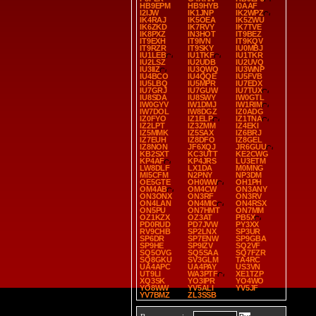
HB9EPM
HB9HYB
I0AAF
I2IJW
IK1JNP
IK2WPZ
IK4RAJ
IK5OEA
IK5ZWU
IK6ZKD
IK7RVY
IK7TVE
IK8PXZ
IN3HOT
IT9BEZ
IT9EXH
IT9IVN
IT9KQV
IT9RZR
IT9SKY
IU0MBJ
IU1LEB
IU1TKF
IU1TKR
IU2LSZ
IU2UDB
IU2UVQ
IU3IIZ
IU3QWQ
IU3WNP
IU4BCO
IU4QQE
IU5FVB
IU5LBQ
IU5MPR
IU7EDX
IU7GRJ
IU7GUW
IU7TUX
IU8SDA
IU8SWY
IW0GTL
IW0GYV
IW1DMJ
IW1RIM
IW7DOL
IW8DGZ
IZ0ADG
IZ0FYO
IZ1ELP
IZ1TNA
IZ2LPT
IZ3ZMM
IZ4EKI
IZ5MMK
IZ5SAX
IZ6BRJ
IZ7EUH
IZ8DFO
IZ8GEL
IZ8NON
JF6XQJ
JR6GUU
KB2SXT
KC3UTT
KE2CWG
KP4AF
KP4JRS
LU3ETM
LW8DLF
LX1DA
M0MNG
MI5CFM
N2PNY
NP3DM
OE5GTE
OH0WW
OH1PH
OM4AB
OM4CW
ON3ANY
ON3ONX
ON3RF
ON3RV
ON4LAN
ON4MIC
ON4RSX
ON5PU
ON7HMT
ON7MM
OZ1KZX
OZ3AT
PB5X
PD0RUD
PD7JVW
PY3XX
RV9CHB
SP2LNX
SP3UR
SP6DR
SP7ENW
SP9GBA
SP9HE
SP9IZV
SQ2VF
SQ5OVG
SQ5SAA
SQ7FZR
SQ8GKU
SV3GLM
TA4RC
UA4APC
UA4PAY
US3VN
UT9LI
WA3PTF
XE1TZP
XQ3SK
YO3IPR
YO4WO
YO8WW
YV5ALI
YV5JF
YV7BMZ
ZL3SSB