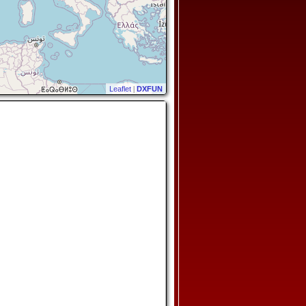
Leaflet
|
DXFUN