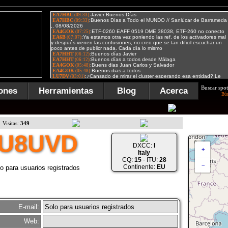
Buscar spot
ones
Herramientas
Blog
Acerca
Bú
Visitas:
349
IU8UVD
DXCC:
I
+
Italy
CQ:
15
- ITU:
28
−
Continente:
EU
o para usuarios registrados
E-mail:
Solo para usuarios registrados
Web: