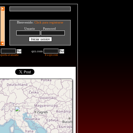
Bienvenido:
Click para registrarse
Usuario Password
qrz.com
squeda avanzada
Ir a qrz.com