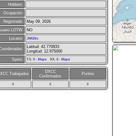
Hobbies:
Ocupación:
Registrado:
May 09, 2026
suario LOTW:
NO
Locator:
JN62ks
Latitud: 42.770833
Coordenadas:
Longitud: 12.875000
Spots:
TX:
0
-
Mapa
RX:
0
-
Mapa
DXCC
XCC Trabajados
Puntos
Confirmados
0
0
0