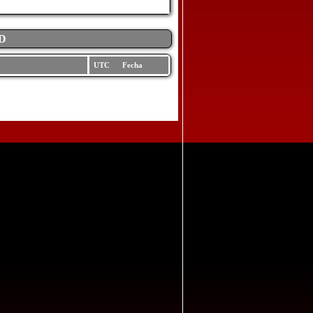
D
UTC Fecha