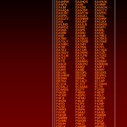
EA4HPW
EA4HQS
EA4HUK
EA4IFN
EA4II
EA4IMP
EA4JM
EA4ZM
EA5AOK
EA5AQA
EA5CBP
EA5CCY
EA5CRC
EA5FCW
EA5FHC
EA5FPL
EA5GKL
EA5GL
EA5GZV
EA5HBM
EA5HNF
EA5I
EA5JAF
EA5JAX
EA5JHD
EA5JLB
EA5KDD
EA5KDZ
EA5KE
EA5KFI
EA5NA
EA5PS
EA5RL
EA5RR
EA5RU
EA5XC
EA6B
EA6UB
EA7BEJ
EA7BO
EA7BUU
EA7EKS
EA7GLY
EA7GRB
EA7HAE
EA7HBC
EA7HIY
EA7IA
EA7IM
EA7ISN
EA7ITL
EA7IZZ
EA7JJR
EA7JQA
EA7KOY
EA7KPN
EA7LEI
EA7LLM
EA7LPN
EA7LRZ
EA7LZ
EA7OL
EA7TR
EA7YL
EA8ARG
EA8BAY
EA8CH
EA8CPU
EA8DDW
EA8ED
EA8EZ
EA8FJ
EA9HY
EA9IB
EA9RY
EB1AD
EB1DFL
EB1EXS
EB1HRW
EB1SW
EB3FKL
EB3WH
EB5AL
EB6TO
EB7KA
EC1ALT
EC1AP
EC1CA
EC1CT
EC2AHS
EC5ALJ
EC6AAE
EC7R
EC8ADS
ES2TT
F1FEB
F4ASA
F4BEV
F4BYF
F4CKR
F4DPU
F4ELC
F4FJI
F4FMU
F4GOA
F4HZR
F4ILM
F4IYB
F4IYO
F4JFV
F4JNP
F4JSZ
F4LEV
F4LYY
F4MKX
F4NFA
F4PAN
F4VVE
F5AAJ
F5ASD
F5EQR
F5IET
F5MDW
F5MNW
F5OUO
F5PYJ
F5VMN
F6HOR
F6IGX
F8AVH
F8BJJ
F8FBB
F8FLK
G4AHN
HB9EFJ