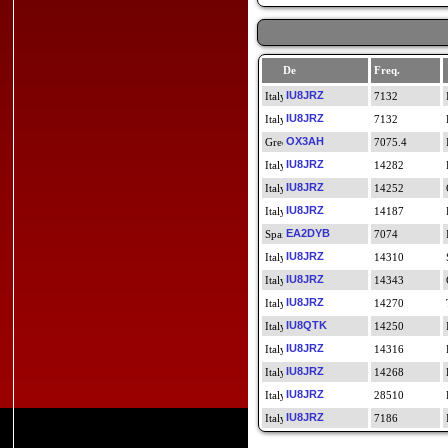
De
Freq.
IU8JRZ
7132
IU8JRZ
7132
OX3AH
7075.4
IU8JRZ
14282
IU8JRZ
14252
IU8JRZ
14187
EA2DYB
7074
IU8JRZ
14310
IU8JRZ
14343
IU8JRZ
14270
IU8QTK
14250
IU8JRZ
14316
IU8JRZ
14268
IU8JRZ
28510
IU8JRZ
7186