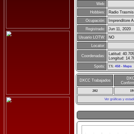
Web:
Hobbies:
Radio Trasmis
Ocupación:
Imprenditore Ag
Registrado:
Jun 11, 2020
Usuario LOTW:
NO
Locator:
Latitud: 40.70
Coordenadas:
Longitud: 14.7
Spots:
TX:
458
-
Mapa
DX
DXCC Trabajados
Confir
202
19
Ver gráficas y esta