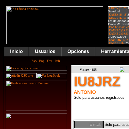
Inicio
Usuarios
Opciones
Herramient
Visitas:
4455
IU8JRZ
ANTONIO
Solo para usuarios registrados
E-mail:
Solo para usua