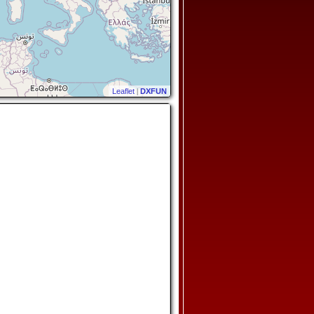
Leaflet
|
DXFUN