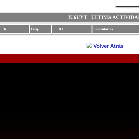
IU6UYT - ÚLTIMA ACTIVIDA
De
Freq.
DX
Comentarios
Volver Atrás