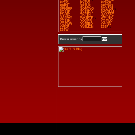
PY2XL
PY3XX
PY6KR
R9PS
SP3UR
SP7NHS
SP9BRP
SQ5OVG
SQ8AGI
SQ9SF
SV1SDA
SV3GLM
TA4RC
TK4TH
UA4APC
UA4PAY
WA3PTF
WP4NIX
XQ3SK
YO3IPR
YO4WO
YO8WW
YV4EBD
YV4NN
YV5JF
YV5MCN
Z35F
Z35W
Buscar usuarios