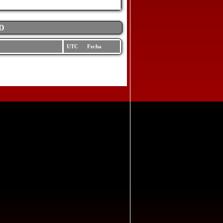
D
UTC Fecha