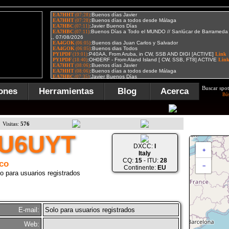
Buscar spot
ones
Herramientas
Blog
Acerca
Bú
Visitas:
576
IU6UYT
DXCC:
I
+
Italy
CQ:
15
- ITU:
28
co
−
Continente:
EU
o para usuarios registrados
E-mail:
Solo para usuarios registrados
Web: