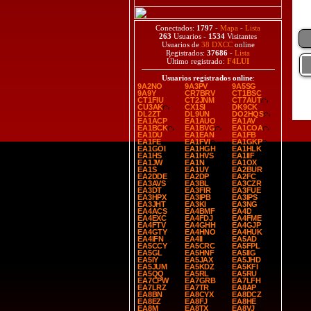
Conectados:
1797
-
Mapa
-
Lista
263
Usuarios -
1534
Visitantes
Usuarios de
38 DXCC
online
Registrados:
37686
-
Lista
Último registrado:
F4LUI
Usuarios registrados online
:
9A2NO
9A3PV
9A5SG
9A9Y
CR7BRV
CT1BSC
CT1FIU
CT2JNM
CT7AUT
CU3AK
CX1SI
DK9CK
DL2ZT
DL9UN
DO2HQS
EA1ACP
EA1AUO
EA1AV
EA1BCK
EA1BVG
EA1COA
EA1DU
EA1EAN
EA1FB
EA1FE
EA1FVI
EA1GKP
EA1GOI
EA1HGH
EA1HLK
EA1HS
EA1HVS
EA1IIF
EA1JW
EA1N
EA1OX
EA1S
EA1UY
EA2BUR
EA2DDE
EA2DP
EA2FC
EA3AVS
EA3BL
EA3CZR
EA3DT
EA3FIR
EA3FUE
EA3HPX
EA3IPB
EA3IPS
EA3JHT
EA3KI
EA3NG
EA4ACS
EA4BMF
EA4D
EA4EXC
EA4FDJ
EA4FME
EA4FTV
EA4GHH
EA4GJP
EA4GTY
EA4HNO
EA4HUK
EA4IFN
EA4II
EA5AD
EA5CCY
EA5CRC
EA5FPL
EA5GL
EA5HNF
EA5IIG
EA5IY
EA5JAX
EA5JHD
EA5JUM
EA5KDZ
EA5KFI
EA5QQ
EA5RL
EA5RU
EA7CPW
EA7GRB
EA7LFH
EA7LRZ
EA7TR
EA8AP
EA8BN
EA8CYX
EA8DCZ
EA8EZ
EA8FJ
EA8HE
EA8M
EA8TX
EA8VJ