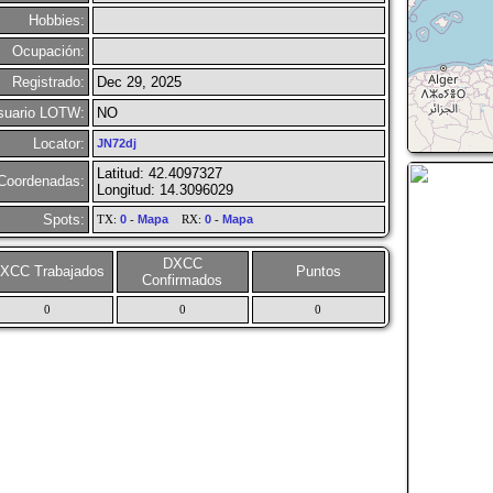
Hobbies:
Ocupación:
Registrado:
Dec 29, 2025
suario LOTW:
NO
Locator:
JN72dj
Latitud: 42.4097327
Coordenadas:
Longitud: 14.3096029
Spots:
TX:
0
-
Mapa
RX:
0
-
Mapa
DXCC
XCC Trabajados
Puntos
Confirmados
0
0
0