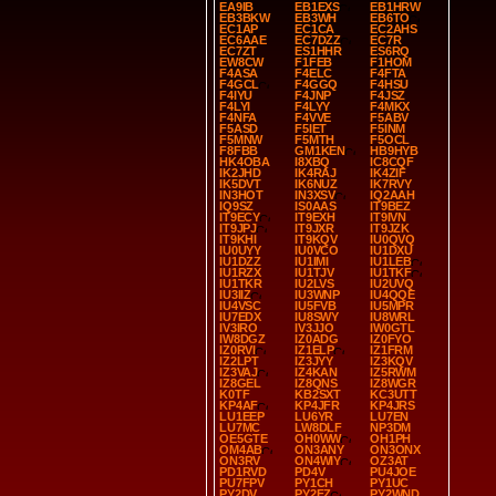
EA9IB
EB1EXS
EB1HRW
EB3BKW
EB3WH
EB6TO
EC1AP
EC1CA
EC2AHS
EC6AAE
EC7DZZ
EC7R
EC7ZT
ES1HHR
ES6RQ
EW8CW
F1FEB
F1HOM
F4ASA
F4ELC
F4FTA
F4GCL
F4GGQ
F4HSU
F4IYU
F4JNP
F4JSZ
F4LYI
F4LYY
F4MKX
F4NFA
F4VVE
F5ABV
F5ASD
F5IET
F5INM
F5MNW
F5MTH
F5OCL
F8FBB
GM1KEN
HB9HYB
HK4OBA
I8XBQ
IC8CQF
IK2JHD
IK4RAJ
IK4ZIF
IK5DVT
IK6NUZ
IK7RVY
IN3HOT
IN3XSV
IQ2AAH
IQ9SZ
IS0AAS
IT9BEZ
IT9ECY
IT9EXH
IT9IVN
IT9JPJ
IT9JXR
IT9JZK
IT9KHI
IT9KQV
IU0QVQ
IU0UYY
IU0VCO
IU1DXU
IU1DZZ
IU1IMI
IU1LEB
IU1RZX
IU1TJV
IU1TKF
IU1TKR
IU2LVS
IU2UVQ
IU3IIZ
IU3WNP
IU4QQE
IU4VSC
IU5FVB
IU5MPR
IU7EDX
IU8SWY
IU8WRL
IV3IRO
IV3JJO
IW0GTL
IW8DGZ
IZ0ADG
IZ0FYO
IZ0RVI
IZ1ELP
IZ1FRM
IZ2LPT
IZ3JYY
IZ3KQV
IZ3VAJ
IZ4KAN
IZ5RWM
IZ8GEL
IZ8QNS
IZ8WGR
K0TF
KB2SXT
KC3UTT
KP4AF
KP4JFR
KP4JRS
LU1EEP
LU6YR
LU7EN
LU7MC
LW8DLF
NP3DM
OE5GTE
OH0WW
OH1PH
OM4AB
ON3ANY
ON3ONX
ON3RV
ON4WIY
OZ3AT
PD1RVD
PD4V
PU4JOE
PU7FPV
PY1CH
PY1UC
PY2DV
PY2FZ
PY2WND