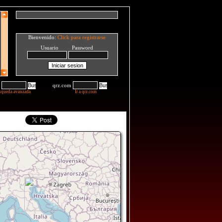
Bienvenido:
Click para registrarse
Usuario Password
qrz.com
squeda avanzada
Ir a qrz.com