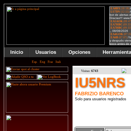
Inicio
Usuarios
Opciones
Herramient
Visitas:
6743
IU5NRS
FABRIZIO BARENCO
Solo para usuarios registrados