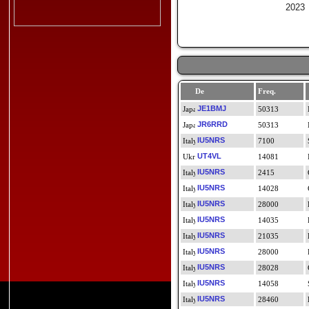
2023
De
Freq.
JE1BMJ
50313
JR6RRD
50313
IU5NRS
7100
UT4VL
14081
IU5NRS
2415
IU5NRS
14028
IU5NRS
28000
IU5NRS
14035
IU5NRS
21035
IU5NRS
28000
IU5NRS
28028
IU5NRS
14058
IU5NRS
28460