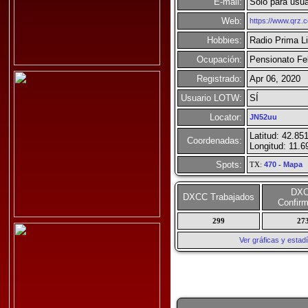
E-mail:
Solo para usua
Web:
https://www.qrz
Hobbies:
Radio Prima Li
Ocupación:
Pensionato Fe
Registrado:
Apr 06, 2020
Usuario LOTW:
SÍ
Locator:
JN52uu
Latitud: 42.85
Coordenadas:
Longitud: 11.6
Spots:
TX:
470
-
Mapa
DX
DXCC Trabajados
Confir
299
27
Ver gráficas y esta