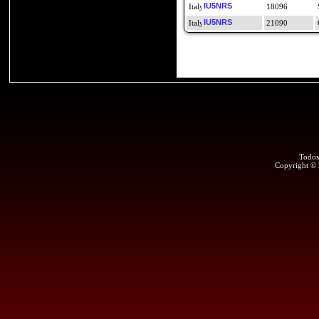
IU5NRS
18096
IU5NRS
21090
Todos
Copyright ©