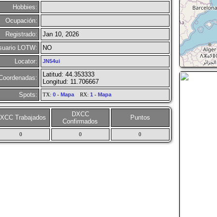
Hobbies:
Ocupación:
Registrado:
Jan 10, 2026
suario LOTW:
NO
Locator:
JN54ui
Latitud: 44.353333
Coordenadas:
Longitud: 11.706667
Spots:
TX:
0
-
Mapa
RX:
1
-
Mapa
DXCC
XCC Trabajados
Puntos
Confirmados
0
0
0