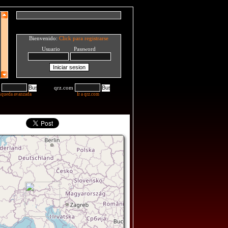
Bienvenido:
Click para registrarse
Usuario Password
qrz.com
squeda avanzada
Ir a qrz.com