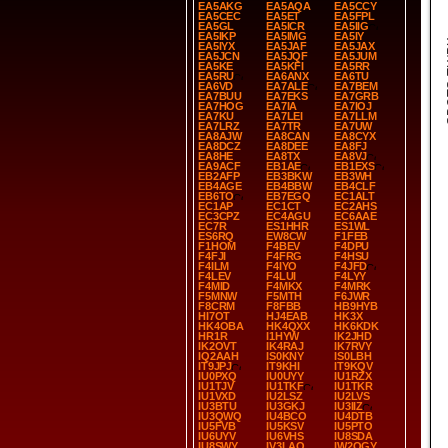
EA5AKG
EA5AQA
EA5CCY
EA5CEC
EA5ET
EA5FPL
EA5GL
EA5ICR
EA5IIG
EA5IKP
EA5IMG
EA5IY
SP
EA5IYX
EA5JAF
EA5JAX
EA5JCN
EA5JQF
EA5JUM
EA5KE
EA5KFI
EA5RR
EA5RU
EA6ANX
EA6TU
EA6VD
EA7ALE
EA7BEM
EA7BUU
EA7EKS
EA7GRB
EA7HOG
EA7IA
EA7IOJ
EA7KU
EA7LEI
EA7LLM
EA7LRZ
EA7TR
EA7UW
EA8AJW
EA8CAN
EA8CYX
EA8DCZ
EA8DEE
EA8FJ
EA8HE
EA8TX
EA8VJ
EA9ACF
EB1AE
EB1EXS
EB2AFP
EB3BKW
EB3WH
EB4AGE
EB4BBW
EB4CLF
EB6TO
EB7EGQ
EC1ALT
EC1AP
EC1CT
EC2AHS
EC3CPZ
EC4AGU
EC6AAE
EC7R
ES1HHR
ES1WL
ES6RQ
EW8CW
F1FEB
F1HOM
F4BEV
F4DPU
F4FJI
F4FRG
F4HSU
F4ILM
F4IYO
F4JFD
F4LEV
F4LUI
F4LYY
F4MID
F4MKX
F4MRK
F5MNW
F5MTH
F6JWR
F8CRM
F8FBB
HB9HYB
HI7OT
HJ4EAB
HK3X
HK4OBA
HK4QXX
HK6KDK
HR1R
I1HYW
IK2JHD
IK2OVT
IK4RAJ
IK7RVY
IQ2AAH
IS0KNY
IS0LBH
IT9JPJ
IT9KHI
IT9KQV
IU0PXQ
IU0UYY
IU1RZX
IU1TJV
IU1TKF
IU1TKR
IU1VXD
IU2LSZ
IU2LVS
IU3BTU
IU3GKJ
IU3IIZ
IU3QWQ
IU4BCO
IU4DTB
IU5FVB
IU5KSV
IU5PTO
IU6UYV
IU6VHS
IU8SDA
IU8SWY
IV3LAO
IW2OGY