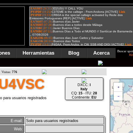
Buscar spot
ones
Herramientas
Blog
Acerca
Bú
Visitas:
776
IU4VSC
DXCC:
I
+
Italy
CQ:
15
- ITU:
28
−
Continente:
EU
o para usuarios registrados
E-mail:
Solo para usuarios registrados
Web: