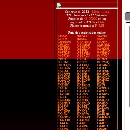
Conectados:
2052
-
Mapa
-
Lista
320
Usuarios -
1732
Visitantes
Usuarios de
46 DXCC
online
Registrados:
37686
-
Lista
Último registrado:
F4LUI
Usuarios registrados online
:
7X5SV
9A2AJ
9A2NO
9A3PV
9A5SG
9A9Y
CA4BRW
CA4OMQ
CE2EP
CE3VAK
CE4MBH
CM8RBD
CR7BRV
CS7BPO
CT1AXS
CT1BSC
CT1FIU
CT1FOQ
CT2JMP
CT2JNM
CT2KBY
CT7AUT
CT7AXN
CU3AK
CX1SI
CX6TU
DF7NX
DJ5TM
DK9CK
DL1YKQ
DO2HQS
EA1AIQ
EA1ARB
EA1BCK
EA1BVG
EA1CP
EA1DO
EA1EAN
EA1EAU
EA1FAW
EA1FB
EA1FCH
EA1FDE
EA1FRB
EA1GKP
EA1GYA
EA1HGH
EA1HSZ
EA1HVS
EA1IT
EA1N
EA1OX
EA1RDQ
EA1S
EA1UY
EA2DP
EA2DUX
EA2EED
EA2EUT
EA2FC
EA2FMO
EA2WS
EA3AVS
EA3BL
EA3DBJ
EA3DT
EA3DUR
EA3FIR
EA3GAT
EA3HER
EA3HRA
EA3IEK
EA3IPS
EA3JHT
EA3PV
EA3XL
EA4AFY
EA4AVM
EA4BMF
EA4CS
EA4D
EA4FN
EA4FTV
EA4GJP
EA4GOK
EA4GWT
EA4HNO
EA4HUK
EA4HWF
EA4IFI
EA4IFN
EA4II
EA4IJS
EA4IOL
EA4IVO
EA4IXR
EA4MN
EA5AD
EA5AE