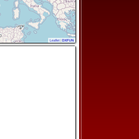
Leaflet
|
DXFUN