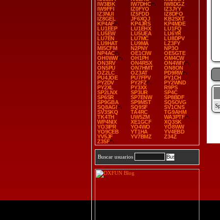
IW3IBK
IW7DHC
IW8DGZ
IW9FFI
IZ0FYO
IZ3JYY
IZ3NUI
IZ5FDD
IZ8DFO
IZ8GEL
JF6XQJ
KB2SXT
KP4AF
KP4JRS
KP4MDE
LU1EEP
LU1EHX
LU1FQ
LU5EW
LU5UEA
LU6YR
LU7EN
LU7MC
LU8DPV
LU9HAT
LU9MA
LZ3FY
MI5CFM
N2PNY
NP3O
NP4AC
OE1CIW
OE5GTE
OH0WW
OH1PH
OM4CW
ON3RV
ON4RSX
ON4WIY
ON5PU
ON7HMT
ON8ON
OZ2LC
OZ3AT
PD9RW
PU4JOE
PU7FPV
PY1CH
PY2DV
PY2FZ
PY2WND
PY2XL
PY3XX
R9PS
SP2LNX
SP3UR
SP4C
SP6SR
SP7ENW
SP8BDF
SP9GBA
SP9MST
SQ5OVG
SQ8AGI
SQ9SF
SV1CNS
SV3SKQ
TA4RC
TG9AHM
TK4TH
UW5ZM
WA3PTF
WP4NIX
XE1GCF
XQ3SK
YO3IPR
YO4WO
YO8WW
YO9CEB
YT1HA
YV4EBD
YV5JF
YV7BMZ
Z34Z
Z35F
Buscar usuarios