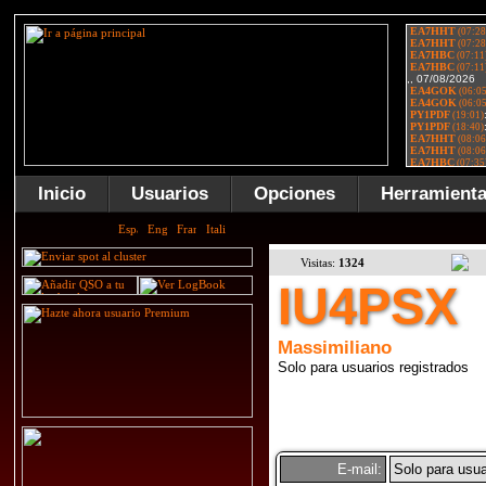
Inicio
Usuarios
Opciones
Herramient
Visitas:
1324
IU4PSX
Massimiliano
Solo para usuarios registrados
E-mail:
Solo para usua