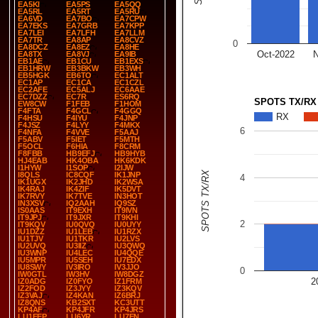
EA5KI
EA5PS
EA5QQ
EA5RL
EA5RT
EA5RU
EA6VD
EA7BO
EA7CPW
EA7EKS
EA7GRB
EA7KPP
EA7LEI
EA7LFH
EA7LLM
EA7TR
EA8AP
EA8CVZ
0
EA8DCZ
EA8EZ
EA8HE
Oct-2022
N
EA8TX
EA8VJ
EA9IB
EB1AE
EB1CU
EB1EXS
EB1HRW
EB3BKW
EB3WH
EB5HGK
EB6TO
EC1ALT
EC1AP
EC1CA
EC1CZL
EC2AFE
EC5ALJ
EC6AAE
EC7DZZ
EC7R
ES6RQ
SPOTS TX/RX
EW8CW
F1FEB
F1HOM
F4FTA
F4GCL
F4GGQ
RX
F4HSU
F4IYU
F4JNP
F4JSZ
F4LYY
F4MKX
6
F4NFA
F4VVE
F5AAJ
F5ABV
F5IET
F5MTH
F5OCL
F6HIA
F8CRM
F8FBB
HB9EFJ
HB9HYB
HJ4EAB
HK4OBA
HK6KDK
I1HYW
I1SOP
I2IJW
SPOTS TX/RX
I8QLS
IC8CQF
IK1JNP
4
IK1UGX
IK2JHD
IK2WSA
IK4RAJ
IK4ZIF
IK5DVT
IK7RVY
IK7TVE
IN3HOT
IN3XSV
IQ2AAH
IQ9SZ
IS0AAS
IT9EXH
IT9IVN
IT9JPJ
IT9JXR
IT9KHI
2
IT9KQV
IU0QVQ
IU0UYY
IU1DZZ
IU1LEB
IU1RZX
IU1TJV
IU1TKR
IU2LVS
IU2UVQ
IU3IIZ
IU3QWQ
IU3WNP
IU4LEC
IU4QQE
IU5MPR
IU5SEH
IU7EDX
IU8SWY
IV3IRO
IV3JJO
0
IW0GTL
IW3HV
IW8DGZ
2
IZ0ADG
IZ0FYO
IZ1FRM
IZ2FOD
IZ3JYY
IZ3KQV
IZ3VAJ
IZ4KAN
IZ6BRJ
IZ8QNS
KB2SXT
KC3UTT
KP4AF
KP4JFR
KP4JRS
LU1EEP
LU6YR
LU7EN