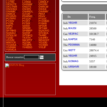
LU7MC
LU9MA
LW8DLF
OE5GTE
OH0WW
OH1PH
OK1TNM
OM2TS
OM4CW
ON3ONX
ON3RV
ON3UI
ON4MIC
ON4ROL
ON4WIY
ON8CA
OZ3AT
PB5X
PD1RVD
PD4PMS
PD4V
De
Freq.
PU7FPV
PY1CH
PY1UC
PY2DV
PY2FZ
PY2WND
YB1HR
21074
PY2XL
PY3XX
PY6KR
R9PS
S59SV
SP3UR
SP4C
SP6DR
SP7AM
IK4JSI
28500
SP7NHS
SP9BRP
SQ5OVG
SQ8AGI
SQ9SF
SV1SDA
VE3FAC
10138.7
SV3GLM
SV3SKQ
TA4RC
TI2SD
TK4TH
UA4PAY
IU4PSX
7140
US3VN
WA3PTF
WD4OXT
WW7CR
XQ3SK
YO2DD
PD3WMA
YO2DSA
YO3IPR
YO4WO
14080
YO8WW
YV4EBD
YV5JF
YV5VGA
W2TT
28074.4
YB1HR
24915
Buscar usuarios
IU3MAG
5357
UR5HVR
18100