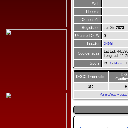
Web:
Hobbies:
Ocupación:
Registrado:
Jul 05, 2023
Usuario LOTW:
SÍ
Locator:
JN54rl
Latitud: 44.29
Coordenadas:
Longitud: 11.2
Spots:
TX:
1
-
Mapa
R
DX
DXCC Trabajados
Confir
257
0
Ver gráficas y esta