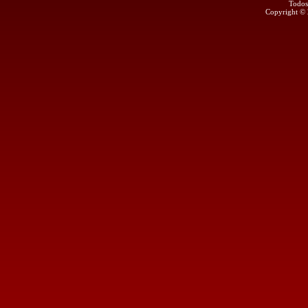
Todos
Copyright ©