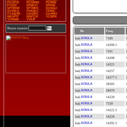
PD1RVD
PD3DMN
PD9RW
PY2DV
SP6IGO
SP6SR
SP7ENW
SP7NHS
SQ8AGI
SV3SKQ
SV8QDJ
TA4RC
TG9AHM
UA4APC
UA4PAY
WA3PTF
WW7CR
YO3IPR
YO8WW
YV5JF
Buscar usuarios
De
Freq.
IU3ULA
7180
IU3ULA
14200.1
IU3ULA
7191
IU3ULA
14208
IU3ULA
14221
IU3ULA
14257
IU3ULA
14277.1
IU3ULA
28505
IU3ULA
28470
IU3ULA
14220
IU3ULA
7159
IU3ULA
14222.5
IU3ULA
14226
IU3ULA
14292.2