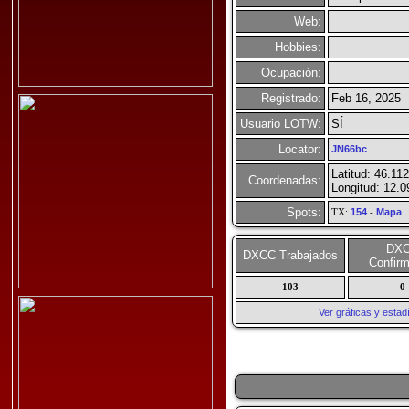
Web:
Hobbies:
Ocupación:
Registrado:
Feb 16, 2025
Usuario LOTW:
SÍ
Locator:
JN66bc
Latitud: 46.11
Coordenadas:
Longitud: 12.
Spots:
TX:
154
-
Mapa
DX
DXCC Trabajados
Confir
103
0
Ver gráficas y esta