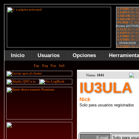
Inicio
Usuarios
Opciones
Herramient
Visitas:
1841
IU3ULA
Nick
Solo para usuarios registrados
E-mail:
Solo para usua