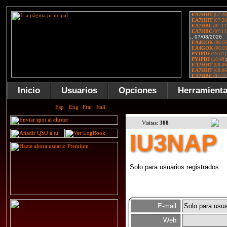
Inicio
Usuarios
Opciones
Herramient
Visitas:
388
IU3NAP
Solo para usuarios registrados
E-mail:
Solo para usua
Web: