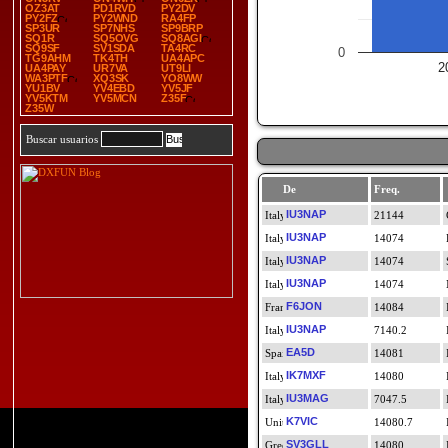
OZ3AT
PD1RVD
PY2DV
PY2FZ
PY2WND
RA4FP
SP3UR
SP7NHS
SP9BRP
SQ1R
SQ5OVG
SQ8AGI
SQ9SF
SV1SDA
TA4RC
0
TG9AHM
TK4TH
UA4APC
2
UA4PAY
UR7VA
UT9LI
WA3PTF
XQ3SK
YO8WW
YU1BV
YV4EBD
YV5JF
YV5KTM
YV5MCN
Z35F
Z35W
Buscar usuarios
De
Freq.
IU3NAP
21144
IU3NAP
14074
IU3NAP
14074
IU3NAP
14074
F6JON
14084
IU3NAP
7140.2
EA5D
14081
IK7MXF
14080
IU3MAG
7047.5
K7VIC
14080.7
SV3GLL
14080