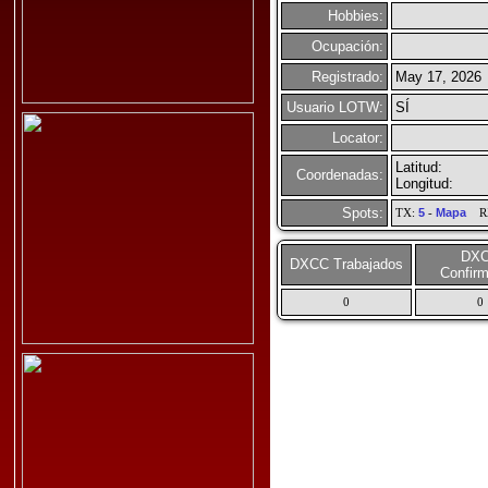
Hobbies:
Ocupación:
Registrado:
May 17, 2026
Usuario LOTW:
SÍ
Locator:
Latitud:
Coordenadas:
Longitud:
Spots:
TX:
5
-
Mapa
R
DX
DXCC Trabajados
Confir
0
0