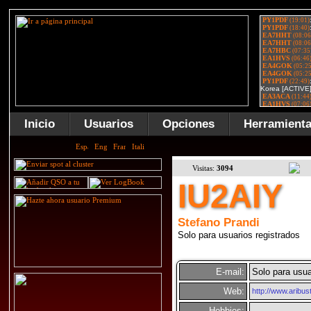
Inicio
Usuarios
Opciones
Herramient
Visitas:
3094
IU2AIY
Stefano Prandi
Solo para usuarios registrados
E-mail:
Solo para usua
Web:
http://www.aribust
Hobbies: