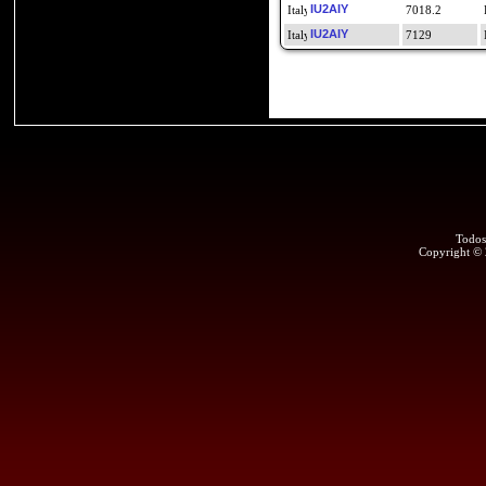
IU2AIY
7018.2
IU2AIY
7129
Todos
Copyright ©