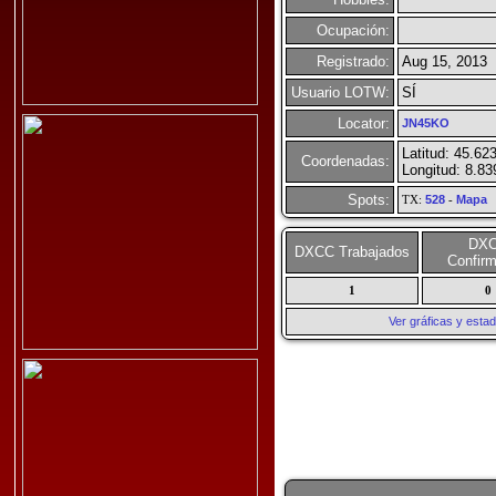
Ocupación:
Registrado:
Aug 15, 2013
Usuario LOTW:
SÍ
Locator:
JN45KO
Latitud: 45.62
Coordenadas:
Longitud: 8.83
Spots:
TX:
528
-
Mapa
DX
DXCC Trabajados
Confir
1
0
Ver gráficas y esta