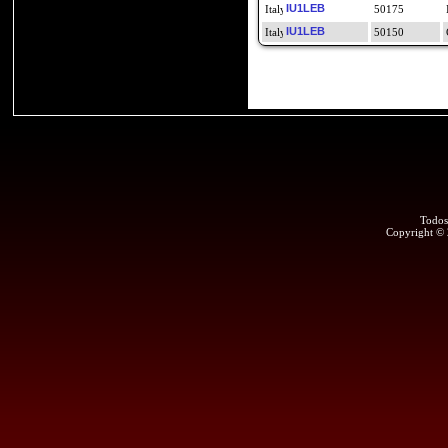
IU1LEB
50175
IU1LEB
50150
Todos
Copyright ©