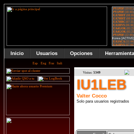
Inicio
Usuarios
Opciones
Herramient
Visitas:
5349
IU1LEB
Valter Cocco
Solo para usuarios registrados