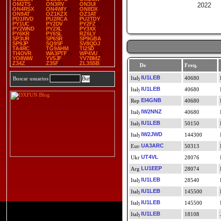
OM2TS
ON3RV
ON3UI
2022
ON4RSX
ON4WIY
ON8DX
ON9AT
OZ1KZX
OZ3AT
PD1RVD
PU2RCA
PU2TDY
PY1UC
PY2DV
PY2FZ
PY2WND
PY2XL
PY3XX
PY6KR
PY6SL
RZ6LY
SP3UR
SP6SR
SP9GBA
SP9JP
SQ9SF
SV8QDJ
TA4RC
TG9AHM
TI2SD
TI4OVR
WA3PTF
WP4VU
YO8WW
YV5JF
YV7BMZ
Z34Z
Z35F
ZL3SSB
De
Freq.
IU1LEB
40680
Buscar usuarios
IU1LEB
40680
EI4GNB
40680
IW2NNZ
40680
IU1LEB
50150
IW2JWD
144300
UA3ARC
50313
UT4VL
28076
LU1EEP
28074
IU1LEB
28540
IU1LEB
145500
IU1LEB
145500
IU1LEB
18108