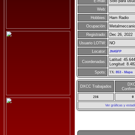
E-mail:
Solo para usua
Web:
Hobbies:
Ham Radio
Ocupación:
Metalmeccani
Registrado:
Dec 26, 2022
Usuario LOTW:
NO
Locator:
JN45FP
Latitud: 45.64
Coordenadas:
Longitud: 8.4
Spots:
TX:
853
-
Mapa
DX
DXCC Trabajados
Confir
216
0
Ver gráficas y esta