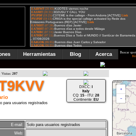
Buscar spot
ones
Herramientas
Blog
Acerca
Bú
Visitas:
207
IT9KVV
DXCC:
I
+
Italy
CQ:
15
- ITU:
28
rio
−
Continente:
EU
o para usuarios registrados
E-mail:
Solo para usuarios registrados
Web: