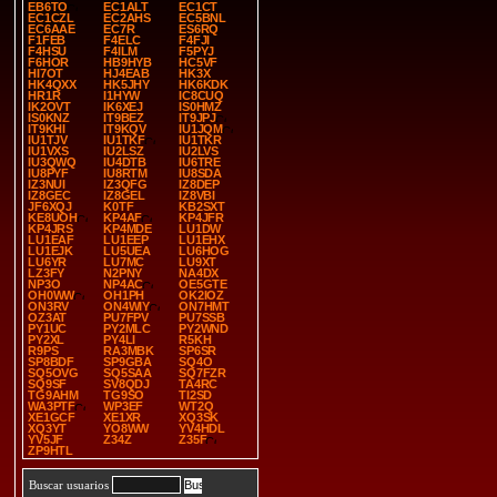
EB6TO
EC1ALT
EC1CT
EC1CZL
EC2AHS
EC5BNL
EC6AAE
EC7R
ES6RQ
F1FEB
F4ELC
F4FJI
F4HSU
F4ILM
F5PYJ
F6HOR
HB9HYB
HC5VF
HI7OT
HJ4EAB
HK3X
HK4QXX
HK5JHY
HK6KDK
HR1R
I1HYW
IC8CUQ
IK2OVT
IK6XEJ
IS0HMZ
IS0KNZ
IT9BEZ
IT9JPJ
IT9KHI
IT9KQV
IU1JQM
IU1TJV
IU1TKF
IU1TKR
IU1VXS
IU2LSZ
IU2LVS
IU3QWQ
IU4DTB
IU6TRE
IU8PYF
IU8RTM
IU8SDA
IZ3NUI
IZ3QFG
IZ8DEP
IZ8GEC
IZ8GEL
IZ8VBI
JF6XQJ
K0TF
KB2SXT
KE8UOH
KP4AF
KP4JFR
KP4JRS
KP4MDE
LU1DW
LU1EAF
LU1EEP
LU1EHX
LU1EJK
LU5UEA
LU6HOG
LU6YR
LU7MC
LU9XT
LZ3FY
N2PNY
NA4DX
NP3O
NP4AC
OE5GTE
OH0WW
OH1PH
OK2IOZ
ON3RV
ON4WIY
ON7HMT
OZ3AT
PU7FPV
PU7SSB
PY1UC
PY2MLC
PY2WND
PY2XL
PY4LI
R5KH
R9PS
RA3MBK
SP6SR
SP8BDF
SP9GBA
SQ4O
SQ5OVG
SQ5SAA
SQ7FZR
SQ9SF
SV8QDJ
TA4RC
TG9AHM
TG9SO
TI2SD
WA3PTF
WP3EF
WT2Q
XE1GCF
XE1XR
XQ3SK
XQ3YT
YO8WW
YV4HDL
YV5JF
Z34Z
Z35F
ZP9HTL
Buscar usuarios