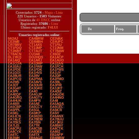
Conectados:
1724
-
Mapa
-
Lista
221
Usuarios -
1503
Visitantes
Usuarios de
41 DXCC
online
Registrados:
37686
-
Lista
Último registrado:
F4LUI
De
Freq.
Usuarios registrados online
:
9A2AJ
CA4BRW
CE3VAK
CE3WB
CE4MBH
CE4UFC
CR7BRV
CT1AXS
CT1FIU
CT1FOQ
CT2JMP
CT2JNM
CT2KBY
CT7AUT
CT7BAW
CT8ACN
CU3AK
CX6DZ
DL1YKQ
DO2HQS
EA1ACP
EA1AIQ
EA1ARJ
EA1AUO
EA1COA
EA1DMP
EA1EAN
EA1EAU
EA1FAW
EA1FCH
EA1FDE
EA1FDK
EA1FWS
EA1GOI
EA1HVS
EA1UY
EA2BUR
EA2BV
EA2DP
EA2FCQ
EA2FMA
EA2FMO
EA2WS
EA3AVS
EA3BL
EA3DT
EA3DUR
EA3FIR
EA3GAT
EA3GKE
EA3JHT
EA3PV
EA4D
EA4DIZ
EA4EQF
EA4GJP
EA4GOK
EA4GRG
EA4GTY
EA4HNO
EA4HUK
EA4IFN
EA4II
EA4IXR
EA5AE
EA5AQA
EA5CBP
EA5CCY
EA5CEC
EA5FPL
EA5GL
EA5ICR
EA5IIG
EA5IKP
EA5IY
EA5JCN
EA5KDD
EA6ANX
EA7ALE
EA7BEM
EA7BUU
EA7EKS
EA7ISN
EA7JKU
EA7LEI
EA7TR
EA8BAY
EA8CPU
EA8CSB
EA8CTK
EA8CYX
EA8DEE
EA8EZ
EA8TC
EA8TX
EB2AFP
EB3WH
EB4AGE
EB4BBW