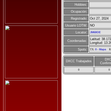
Hobbies:
Ocupación:
Registrado:
Oct 27, 2024
Usuario LOTW:
NO
Locator:
JM68OE
Latitud: 38.17
Coordenadas:
Longitud: 13.2
Spots:
TX:
0
-
Mapa
R
DX
DXCC Trabajados
Confir
0
0