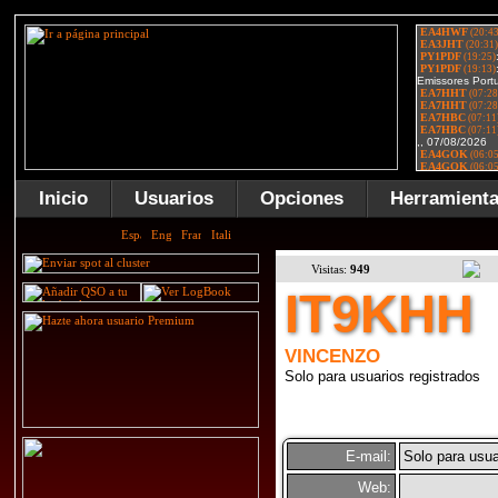
Inicio
Usuarios
Opciones
Herramient
Visitas:
949
IT9KHH
VINCENZO
Solo para usuarios registrados
E-mail:
Solo para usua
Web: