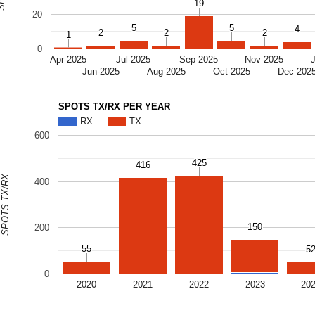
19
19
20
5
5
5
5
4
4
2
2
2
2
2
2
1
1
0
Apr-2025
Jul-2025
Sep-2025
Nov-2025
Jun-2025
Aug-2025
Oct-2025
Dec-202
SPOTS TX/RX PER YEAR
RX
TX
600
425
425
416
416
SPOTS TX/RX
400
150
150
200
55
55
5
5
0
2020
2021
2022
2023
20