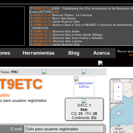
Buscar spot
ones
Herramientas
Blog
Acerca
Bú
Visitas:
9902
IT9ETC
+
nilo
−
o para usuarios registrados
DXCC:
I
Italy
CQ:
15
- ITU:
28
Continente:
EU
E-mail:
Solo para usuarios registrados