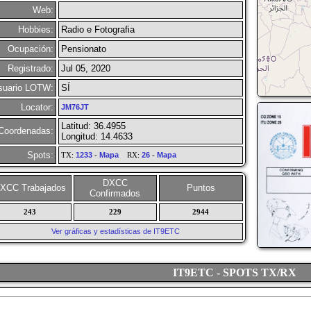
Web:
Hobbies:
Radio e Fotografia
Ocupación:
Pensionato
Registrado:
Jul 05, 2020
suario LOTW:
SÍ
Locator:
JM76JT
Latitud: 36.4955
Coordenadas:
Longitud: 14.4633
Spots:
TX:
1233
-
Mapa
RX:
26
-
Mapa
DXCC
XCC Trabajados
Puntos
Confirmados
243
229
2944
Ver gráficas y estadísticas de IT9ETC
IT9ETC - SPOTS TX/RX