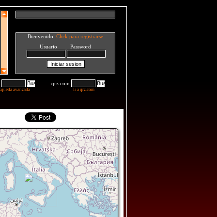
Bienvenido:
Click para registrarse
Usuario Password
qrz.com
squeda avanzada
Ir a qrz.com