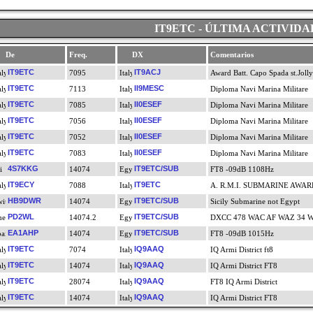
IT9ETC - ÚLTIMA ACTIVIDA
De
Freq.
DX
Comentarios
IT9ETC
IT9ACJ
7095
Award Batt. Capo Spada st.Jolly
IT9ETC
II9MESC
7113
Diploma Navi Marina Militare
IT9ETC
II0ESEF
7085
Diploma Navi Marina Militare
IT9ETC
II0ESEF
7056
Diploma Navi Marina Militare
IT9ETC
II0ESEF
7052
Diploma Navi Marina Militare
IT9ETC
II0ESEF
7083
Diploma Navi Marina Militare
4S7KKG
IT9ETC/SUB
14074
FT8 -09dB 1108Hz
IT9ECY
IT9ETC
7088
A. R.M.I. SUBMARINE AWAR
HB9DWR
IT9ETC/SUB
14074
Sicily Submarine not Egypt
PD2WL
IT9ETC/SUB
14074.2
DXCC 478 WAC AF WAZ 34 
EA1AHP
IT9ETC/SUB
14074
FT8 -09dB 1015Hz
IT9ETC
IQ9AAQ
7074
IQ Armi District ft8
IT9ETC
IQ9AAQ
14074
IQ Armi District FT8
IT9ETC
IQ9AAQ
28074
FT8 IQ Armi District
IT9ETC
IQ9AAQ
14074
IQ Armi District FT8