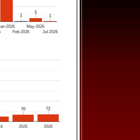
5
5
1
1
1
1
Jan-2026
May-2026
5
Feb-2026
Jul-2026
72
72
70
70
2
2
24
2025
2026