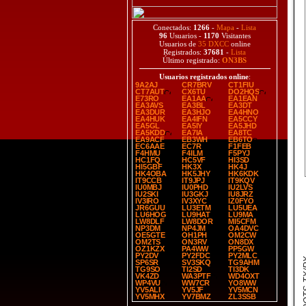
Conectados:
1266
-
Mapa
-
Lista
96
Usuarios -
1170
Visitantes
Usuarios de
35 DXCC
online
Registrados:
37681
-
Lista
Último registrado:
ON3BS
Usuarios registrados online
:
9A2AJ
CR7BRV
CT1FIU
CT7AUT
CX6TU
DO2HQS
E73RO
EA1AA
EA1EAN
EA3AVS
EA3BL
EA3DT
EA3DUR
EA3HJO
EA4HNO
EA4HUK
EA4IFN
EA5CCY
EA5GL
EA5IY
EA5JHD
EA5KDD
EA7IA
EA8TC
EA9ACF
EB3WH
EB6TO
EC6AAE
EC7R
F1FEB
F4HMU
F4ILM
F5PYJ
HC1FQ
HC5VF
HI3SD
HI5GBF
HK3X
HK4J
HK4OBA
HK5JHY
HK6KDK
IT9CCB
IT9JPJ
IT9KQV
IU0MBJ
IU0PHD
IU2LVS
IU2SKI
IU3GKJ
IU8JRZ
IV3IRO
IV3XYC
IZ0FYO
JR6GUU
LU3ETM
LU5UEA
LU6HOG
LU9HAT
LU9MA
LW8DLF
LW8DOR
MI5CFM
NP3DM
NP4JM
OA4DVC
OE5GTE
OH1PH
OM2CW
OM2TS
ON3RV
ON8DX
OZ1KZX
PA4WW
PP5GW
PY2DV
PY2FDC
PY2MLC
SPOT
SP6SR
SV3SKQ
TG9AHM
TG9SO
TI2SD
TI3DK
VK4ZD
WA3PTF
WD4OXT
WP4VU
WW7CR
YO8WW
YV5ALI
YV5JF
YV5MCN
YV5MHX
YV7BMZ
ZL3SSB