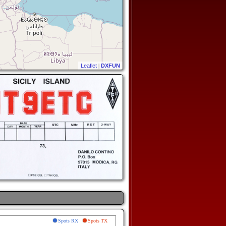
Leaflet
|
DXFUN
Spots RX
Spots TX