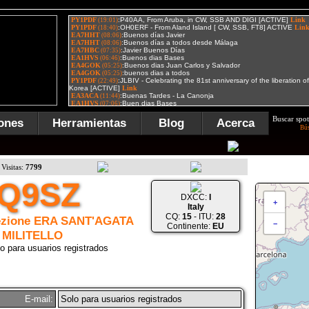
Buscar spot
ones
Herramientas
Blog
Acerca
Bú
Visitas:
7799
IQ9SZ
DXCC:
I
+
Italy
CQ:
15
- ITU:
28
ezione ERA SANT'AGATA
−
Continente:
EU
 MILITELLO
o para usuarios registrados
E-mail:
Solo para usuarios registrados