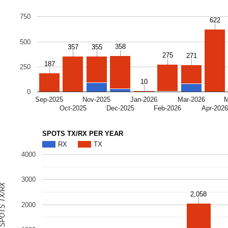
750
622
622
RX
500
358
358
357
357
355
355
275
275
271
271
187
187
250
10
10
0
Sep-2025
Nov-2025
Jan-2026
Mar-2026
M
Oct-2025
Dec-2025
Feb-2026
Apr-202
SPOTS TX/RX PER YEAR
RX
TX
4000
3000
OTS TX/RX
2,058
2,058
2000