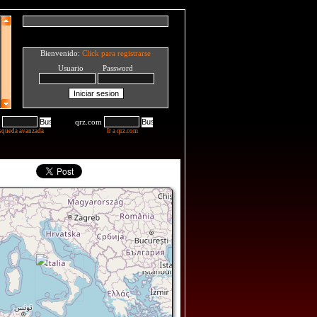
Bienvenido:
Click para registrarse
Usuario Password
qrz.com
squeda avanzada
Ir a qrz.com