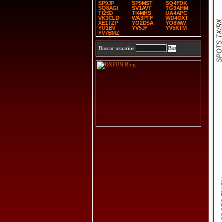
SP9JP
SP9MST
SQ4FDK
SQ8AGI
SV1AVT
TG9AHM
TI2SD
TI4MHS
UA4APC
VK3CLD
WA3PTF
WD4OXT
SPOTS TX/
XE1TZP
YO2DSA
YO8WW
YU1BV
YV5JF
YV5KTM
YV7BMZ
Buscar usuarios
SP