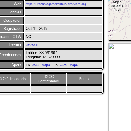
Web:
https://Erasantagatadimilitello.altervista.org
Hobbies:
Ocupación:
Registrado:
Oct 11, 2019
suario LOTW:
NO
Locator:
JM78hb
Latitud: 38.061667
Coordenadas:
Longitud: 14.623333
Spots:
TX:
9431
-
Mapa
RX:
2274
-
Mapa
DXCC
XCC Trabajados
Puntos
Confirmados
0
0
0