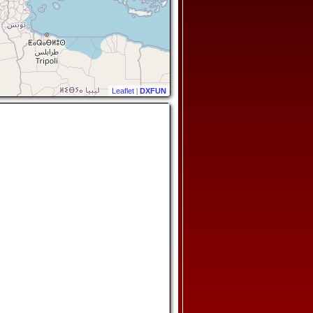
Leaflet
|
DXFUN