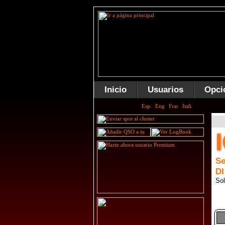
Inicio
Usuarios
Opci
S
DI
Sol