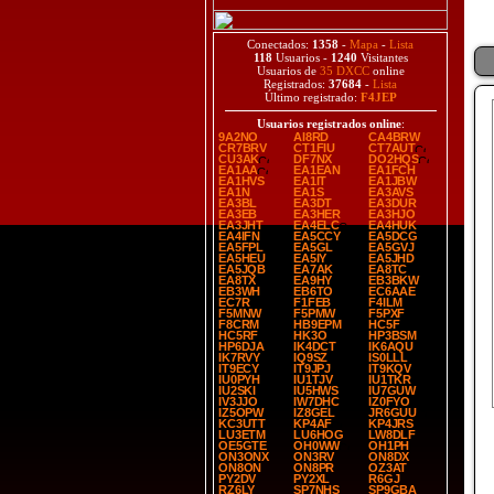
Conectados:
1358
-
Mapa
-
Lista
118
Usuarios -
1240
Visitantes
Usuarios de
35 DXCC
online
Registrados:
37684
-
Lista
Último registrado:
F4JEP
Usuarios registrados online
:
9A2NO
AI8RD
CA4BRW
CR7BRV
CT1FIU
CT7AUT
CU3AK
DF7NX
DO2HQS
EA1AA
EA1EAN
EA1FCH
EA1HVS
EA1IT
EA1JBW
EA1N
EA1S
EA3AVS
EA3BL
EA3DT
EA3DUR
EA3EB
EA3HER
EA3HJO
EA3JHT
EA4ELC
EA4HUK
EA4IFN
EA5CCY
EA5DCG
EA5FPL
EA5GL
EA5GVJ
EA5HEU
EA5IY
EA5JHD
EA5JQB
EA7AK
EA8TC
EA8TX
EA9HY
EB3BKW
EB3WH
EB6TO
EC6AAE
EC7R
F1FEB
F4ILM
F5MNW
F5PMW
F5PXF
F8CRM
HB9EPM
HC5F
HC5RF
HK3O
HP3BSM
HP6DJA
IK4DCT
IK6AQU
IK7RVY
IQ9SZ
IS0LLL
IT9ECY
IT9JPJ
IT9KQV
IU0PYH
IU1TJV
IU1TKR
IU2SKI
IU5HWS
IU7GUW
IV3JJO
IW7DHC
IZ0FYO
IZ5OPW
IZ8GEL
JR6GUU
KC3UTT
KP4AF
KP4JRS
LU3ETM
LU6HOG
LW8DLF
OE5GTE
OH0WW
OH1PH
ON3ONX
ON3RV
ON8DX
ON8ON
ON8PR
OZ3AT
PY2DV
PY2XL
R6GJ
RZ6LY
SP7NHS
SP9GBA