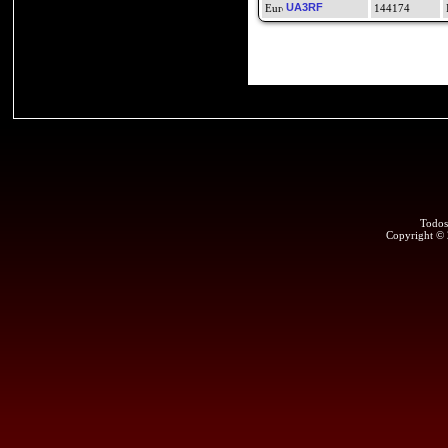
UA3RF
144174
Todos
Copyright ©