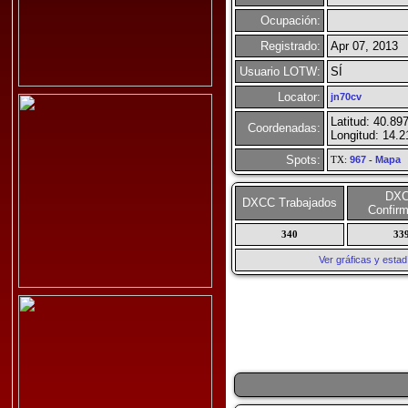
Ocupación:
Registrado:
Apr 07, 2013
Usuario LOTW:
SÍ
Locator:
jn70cv
Latitud: 40.89
Coordenadas:
Longitud: 14.2
Spots:
TX:
967
-
Mapa
DX
DXCC Trabajados
Confir
340
33
Ver gráficas y esta