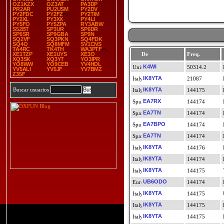
OZ1KZX
OZ3AT
PA3DP
PR2AR
PU2USM
PY2DV
PY2FDC
PY2FZ
PY2TIM
PY2XL
PY3XX
PY4LI
PY5FO
PY5ZPA
RY3ABW
S52BT
SP3UR
SP6DR
SP6SR
SP9GBA
SP9N
SQ2VF
SQ3PKN
SQ4FDK
SQ4O
SQ8MFM
SV1CNS
TA4RC
TK4TH
WA3PTF
XE1TZP
XE1UYS
XE3O
De
Freq.
XQ3SK
XQ3YT
YO3IPR
YO8WW
YO9CEB
YV4HDL
K4WI
50314.2
YV5ALI
YV5JF
YV7BMZ
Z35F
IK8YTA
21087
Buscar usuarios
IK8YTA
144175
EA7RX
144174
EA7TN
144174
EA7BPO
144174
EA7TN
144174
IK8YTA
144176
IK8YTA
144174
IK8YTA
144175
UB6ODO
144174
IK8YTA
144175
IK8YTA
144175
IK8YTA
144175