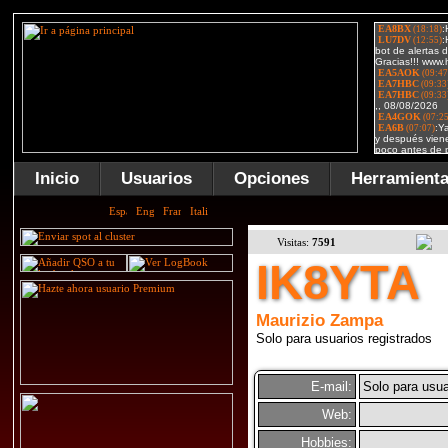
Inicio
Usuarios
Opciones
Herramient
Visitas:
7591
IK8YTA
Maurizio Zampa
Solo para usuarios registrados
E-mail:
Solo para usua
Web:
Hobbies: