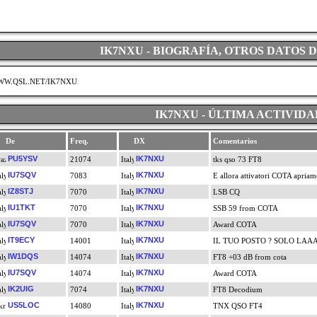
IK7NXU - BIOGRAFÍA, OTROS DATOS 
W.QSL.NET/IK7NXU
IK7NXU - ÚLTIMA ACTIVIDA
De
Freq.
DX
Comentarios
PU5YSV
IK7NXU
21074
tks qso 73 FT8
IU7SQV
IK7NXU
7083
E allora attivatori COTA apriam
IZ8STJ
IK7NXU
7070
LSB CQ
IU1TKT
IK7NXU
7070
SSB 59 from COTA
IU7SQV
IK7NXU
7070
Award COTA
IT9ECY
IK7NXU
14001
IL TUO POSTO ? SOLO LAA
IW1DQS
IK7NXU
14074
FT8 +03 dB from cota
IU7SQV
IK7NXU
14074
Award COTA
IK2UIG
IK7NXU
7074
FT8 Decodium
US5LOC
IK7NXU
14080
TNX QSO FT4