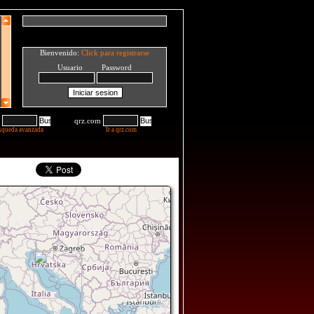
Bienvenido:
Click para registrarse
Usuario Password
qrz.com
squeda avanzada
Ir a qrz.com