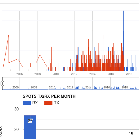
2006
2008
2010
2012
2014
2016
2018
2006
2006
2008
2008
2010
2010
2012
2012
2014
2014
2016
2016
2018
2018
SPOTS TX/RX PER MONTH
RX
TX
30
27
27
20
15
15