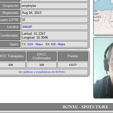
Ocupación:
employee
Registrado:
Aug 04, 2013
suario LOTW:
SÍ
Locator:
JN81DF
Latitud: 41.2267
Coordenadas:
Longitud: 16.3046
Spots:
TX:
1121
-
Mapa
RX:
618
-
Mapa
DXCC
XCC Trabajados
Puntos
Confirmados
320
320
13177
Ver gráficas y estadísticas de IK7NXU
IK7NXU - SPOTS TX/RX