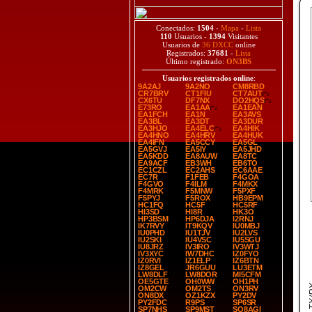
Conectados:
1504
-
Mapa
-
Lista
110
Usuarios -
1394
Visitantes
Usuarios de
36 DXCC
online
Registrados:
37681
-
Lista
Último registrado:
ON3BS
Usuarios registrados online
:
9A2AJ
9A2NO
CM8RBD
CR7BRV
CT1FIU
CT7AUT
CX6TU
DF7NX
DO2HQS
E73RO
EA1AA
EA1EAN
EA1FCH
EA1N
EA3AVS
EA3BL
EA3DT
EA3DUR
EA3HJO
EA4ELC
EA4HIK
EA4HNO
EA4HRV
EA4HUK
EA4IFN
EA5CCY
EA5GL
EA5GVJ
EA5IY
EA5JHD
EA5KDD
EA8AUW
EA8TC
EA9ACF
EB3WH
EB6TO
EC1CZL
EC2AHS
EC6AAE
EC7R
F1FEB
F4GOA
F4GVO
F4ILM
F4MKX
F4MRK
F5MNW
F5PXF
F5PYJ
F5ROX
HB9EPM
HC1FQ
HC5F
HC5RF
HI3SD
HI8R
HK3O
HP3BSM
HP6DJA
I2RNJ
IK7RVY
IT9KQV
IU0MBJ
IU0PHD
IU1TJV
IU2LVS
IU2SKI
IU4VSC
IU5SGU
IU8JRZ
IV3IRO
IV3WTJ
IV3XYC
IW7DHC
IZ0FYO
IZ0RVI
IZ1ELP
IZ6BTN
IZ8GEL
JR6GUU
LU3ETM
LW8DLF
LW8DOR
MI5CFM
OE5GTE
OH0WW
OH1PH
OM2CW
OM2TS
ON3RV
ON8DX
OZ1KZX
PY2DV
PY2FDC
R9PS
SP6SR
SP7NHS
SP9MST
SQ8AGI