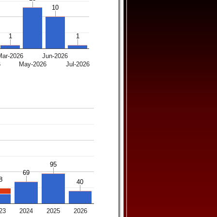
10
10
1
1
1
1
Mar-2026
Jun-2026
6
May-2026
Jul-2026
95
95
69
69
8
8
40
40
23
2024
2025
2026