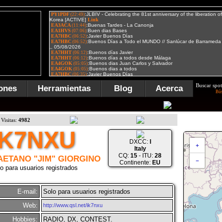
Buscar spot
ones
Herramientas
Blog
Acerca
Bú
Visitas:
4982
IK7NXU
DXCC:
I
+
Italy
CQ:
15
- ITU:
28
AETANO "JIM" GIORGINO
−
Continente:
EU
o para usuarios registrados
E-mail:
Solo para usuarios registrados
Web:
http://www.qsl.net/ik7nxu
Hobbies:
RADIO, DX, CONTEST.