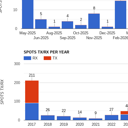
S TX/RX
8
8
10
5
5
4
4
2
2
1
1
1
1
0
May-2025
Aug-2025
Oct-2025
Dec-2025
Jun-2025
Sep-2025
Nov-2025
Feb-202
SPOTS TX/RX PER YEAR
RX
TX
300
211
211
SPOTS TX/RX
200
100
4
4
27
27
26
26
22
22
14
14
9
9
0
2017
2018
2019
2020
2021
2022
20