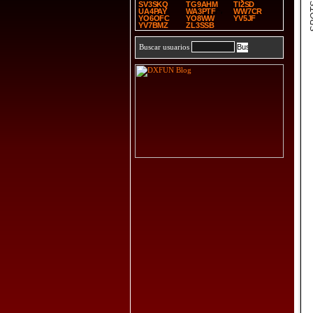
SPOT
SV3SKQ
TG9AHM
TI2SD
UA4PAY
WA3PTF
WW7CR
YO6OFC
YO8WW
YV5JF
YV7BMZ
ZL3SSB
Buscar usuarios