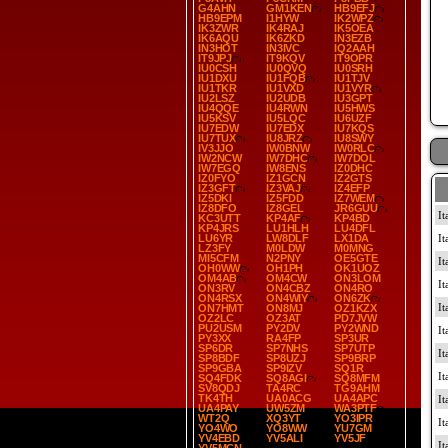
G4AHN
GM1KEN
HB9EFJ
HB9EPM
I1HYW
IK2WPZ
IK3ZWR
IK4RAJ
IK5OEA
IK6AQU
IK6ZKD
IN3EZB
IN3HOT
IN3IVC
IQ2AAH
IT9JPJ
IT9KQV
IT9OPR
IU0CSH
IU0QVQ
IU0SRH
IU1DXU
IU1FQB
IU1TJV
IU1TKR
IU1VXD
IU1VYR
IU2LSZ
IU2UDB
IU3GPT
IU4QQE
IU4RWN
IU5HWS
IU5KSV
IU5LQC
IU6UZF
IU7EDW
IU7EDX
IU7KQS
IU7TUX
IU8JRZ
IU8SWY
IV3JJO
IW0BNW
IW0RLC
IW2NCW
IW7DHC
IW7DOL
IW7EGQ
IW8ENS
IZ0DHC
IZ0FYO
IZ1GCN
IZ2GTS
IZ3GFT
IZ3VAJ
IZ4EFP
IZ5DKI
IZ5FDD
IZ7WEM
IZ8DFO
IZ8GEL
JR6GUU
KC3UTT
KP4AF
KP4BD
KP4JRS
LU1HLH
LU4DFL
LU6YR
LW8DLF
LX1DA
LZ3FY
M0LDW
M0MNG
MI5CFM
N2PNY
OE5GTE
OH0WW
OH1PH
OK1UOZ
OM4AB
OM4CW
ON3LOM
ON3RV
ON4CBZ
ON4RO
ON4RSX
ON4WIY
ON6ZK
ON7HMT
ON8MJ
OZ1KZX
OZ2LC
OZ3AT
PD7JVW
PU2USM
PY2DV
PY2WND
PY3XX
RA4FP
SP3UR
SP6DR
SP7NHS
SP7UTP
SP8BDF
SP8UZJ
SP9BRP
SP9GBA
SP9IZV
SQ1R
SQ4FDK
SQ8AGI
SQ8MFM
SV8QDJ
TA4RC
TG9AHM
TK4TH
UA0ACG
UA4APC
UA4PAY
UW5ZM
WA3PTF
WT2Q
XQ3YT
YO3IPR
YO4WO
YO8WW
YU7GM
YV4EBD
YV5ALI
YV5JF