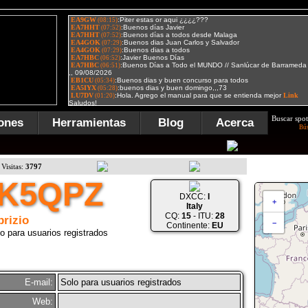
Buscar spot
ones
Herramientas
Blog
Acerca
Bú
Visitas:
3797
IK5QPZ
DXCC:
I
+
Italy
CQ:
15
- ITU:
28
brizio
−
Continente:
EU
o para usuarios registrados
E-mail:
Solo para usuarios registrados
Web: