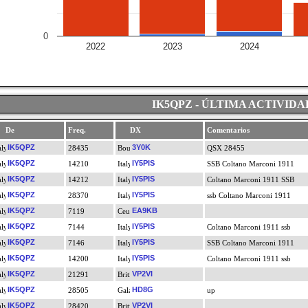
0
2022
2023
2024
IK5QPZ - ÚLTIMA ACTIVIDA
De
Freq.
DX
Comentarios
IK5QPZ
3Y0K
28435
QSX 28455
IK5QPZ
IY5PIS
14210
SSB Coltano Marconi 1911
IK5QPZ
IY5PIS
14212
Coltano Marconi 1911 SSB
IK5QPZ
IY5PIS
28370
ssb Coltano Marconi 1911
IK5QPZ
EA9KB
7119
IK5QPZ
IY5PIS
7144
Coltano Marconi 1911 ssb
IK5QPZ
IY5PIS
7146
SSB Coltano Marconi 1911
IK5QPZ
IY5PIS
14200
Coltano Marconi 1911 ssb
IK5QPZ
VP2VI
21291
IK5QPZ
HD8G
28505
up
IK5QPZ
VP2VI
28420