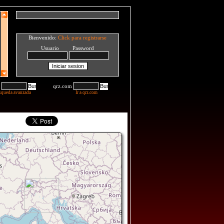
Bienvenido:
Click para registrarse
Usuario Password
qrz.com
squeda avanzada
Ir a qrz.com