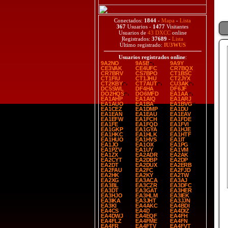
Conectados:
1844
-
Mapa
-
Lista
367
Usuarios -
1477
Visitantes
Usuarios de
43 DXCC
online
Registrados:
37689
-
Lista
Último registrado:
IU3WUS
Usuarios registrados online
:
9A2NO
9A5B
9A9Y
CE3VAK
CE4UFC
CR7BQX
CR7BRV
CS7BPO
CT1BSC
CT1FIU
CT1JHU
CT2JYX
CT2KBY
CT7AUT
CU3AK
DC5SWL
DF4HA
DF6JF
DO2HQS
DO6MFD
EA1AA
EA1AHP
EA1AIQ
EA1ARJ
EA1AUO
EA1BA
EA1BVG
EA1CEZ
EA1DMP
EA1DU
EA1EAN
EA1EAU
EA1EAV
EA1EFW
EA1FCH
EA1FDE
EA1FE
EA1FQD
EA1FVI
EA1GKP
EA1GYA
EA1HJE
EA1HKC
EA1HLK
EA1HTF
EA1HUO
EA1HVS
EA1IT
EA1JO
EA1OX
EA1PG
EA1PZV
EA1UY
EA1VM
EA1ZX
EA2ADR
EA2AK
EA2CYT
EA2DBP
EA2DP
EA2DT
EA2DUX
EA2ERB
EA2FAU
EA2FC
EA2FJD
EA2HK
EA2KY
EA2TW
EA2XG
EA3ACA
EA3AJ
EA3BL
EA3CZR
EA3DFC
EA3DT
EA3GAT
EA3HER
EA3HJO
EA3HLM
EA3IEK
EA3IKA
EA3JHT
EA3JJN
EA3KI
EA4AKC
EA4BDI
EA4CS
EA4D
EA4DIZ
EA4DWJ
EA4EQF
EA4FH
EA4FLZ
EA4FME
EA4FN
EA4FR
EA4FTV
EA4FVT