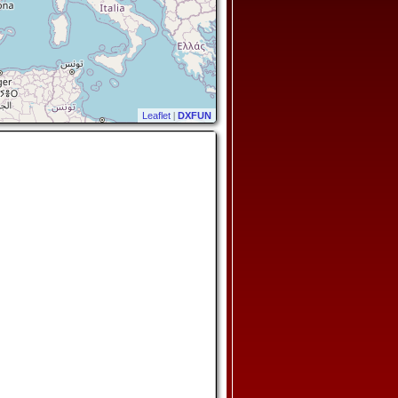
Leaflet
|
DXFUN