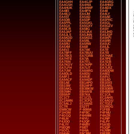
EA4GHH
EA4GJP
EA4GRG
EA4GSH
EA4HIA
EA4HNO
EA4HUK
EA4HWF
EA4IDX
EA4IEI
EA4IFN
EA4II
SP
EA4IUJ
EA4JM
EA4LY
EA4ST
EA5AD
EA5AE
EA5DB
EA5DP
EA5FHC
EA5FPL
EA5GKL
EA5GL
EA5GX
EA5GXY
EA5GZV
EA5ICR
EA5IIG
EA5IY
EA5JAF
EA5JAX
EA5JHD
EA5JLS
EA5JNN
EA5JQF
EA5KDD
EA5KDZ
EA5KFI
EA5OM
EA5RL
EA5RR
EA5RU
EA5RW
EA5UC
EA5XM
EA6B
EA6JL
EA6VJ
EA7AK
EA7B
EA7BFF
EA7BUU
EA7EI
EA7EKS
EA7GRB
EA7HAE
EA7HTE
EA7IA
EA7IPE
EA7ISN
EA7ITL
EA7IZB
EA7KOY
EA7KPP
EA7LEI
EA7LFH
EA7LIT
EA7LRZ
EA7UW
EA8ARG
EA8DDW
EA8DLD
EA8DU
EA8EZ
EA8FJ
EA8UE
EA8VJ
EA9ACF
EA9ADF
EB1AD
EB1AE
EB1APO
EB1EXS
EB1SW
EB2AFP
EB2ARL
EB3AKL
EB3BKW
EB3DBR
EB3WH
EB4AYB
EB4BBW
EB5IVP
EB7KA
EC1CA
EC1CT
EC1CZL
EC2AHS
EC2AMN
EC3CPZ
EC4AGU
EC5ALJ
EC6AAE
EC7DZZ
EC7R
ES2TT
ES3ROG
EW8CW
F-80956
F1FEB
F1HOM
F4FBC
F4FMU
F4GGQ
F4HWM
F4HZR
F4ILM
F4IYU
F4JNP
F4JOO
F4JQF
F4LPY
F4LYY
F4NBY
F5ASD
F5EQR
F5IET
F5JQP
F5OCL
F6HIA
F6JWR
F8AVH
F8CRM
F8FBB