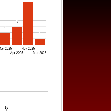
3
3
2
2
1
1
Mar-2025
Nov-2025
5
Apr-2025
Mar-2026
15
15