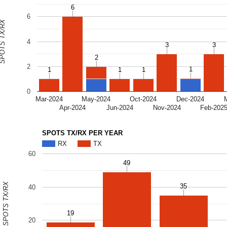
6
6
6
OTS TX/RX
4
3
3
3
3
2
2
2
1
1
1
1
1
1
1
1
0
Mar-2024
May-2024
Oct-2024
Dec-2024
Apr-2024
Jun-2024
Nov-2024
Feb-202
SPOTS TX/RX PER YEAR
RX
TX
60
49
49
SPOTS TX/RX
35
35
40
19
19
20