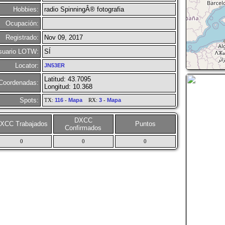
Hobbies:
radio SpinningÂ® fotografia
Ocupación:
Registrado:
Nov 09, 2017
suario LOTW:
SÍ
Locator:
JN53ER
Latitud: 43.7095
Coordenadas:
Longitud: 10.368
Spots:
TX:
116
-
Mapa
RX:
3
-
Mapa
DXCC
XCC Trabajados
Puntos
Confirmados
0
0
0