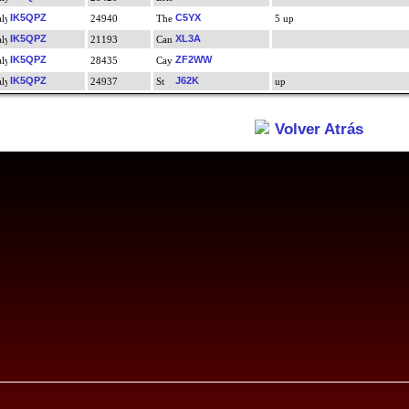
IK5QPZ
C5YX
24940
5 up
IK5QPZ
XL3A
21193
IK5QPZ
ZF2WW
28435
IK5QPZ
J62K
24937
up
Volver Atrás