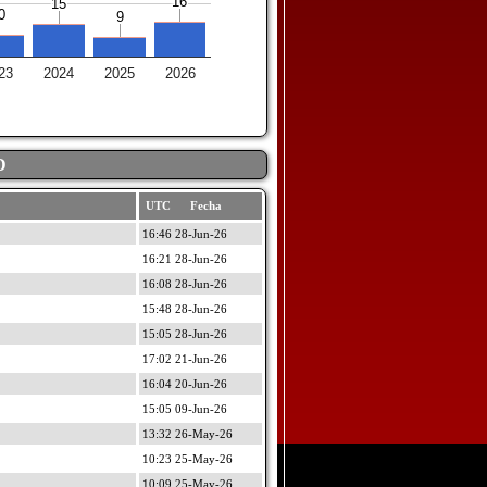
16
16
15
15
0
0
9
9
23
2024
2025
2026
D
UTC Fecha
16:46 28-Jun-26
16:21 28-Jun-26
16:08 28-Jun-26
15:48 28-Jun-26
15:05 28-Jun-26
17:02 21-Jun-26
16:04 20-Jun-26
15:05 09-Jun-26
13:32 26-May-26
10:23 25-May-26
10:09 25-May-26