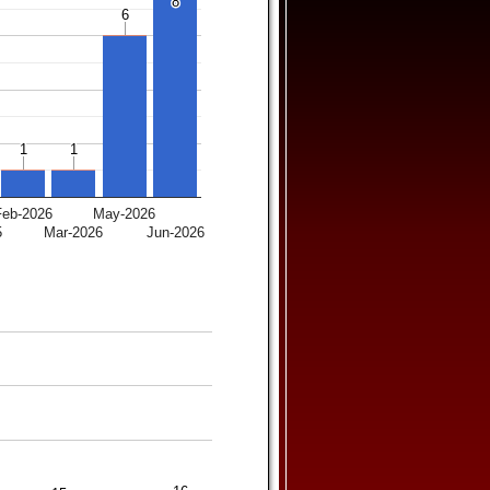
8
8
6
6
1
1
1
1
Feb-2026
May-2026
5
Mar-2026
Jun-2026