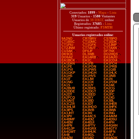
Conectados:
1899
-
Mapa
-
Lista
319
Usuarios -
1580
Visitantes
Usuarios de
38 DXCC
online
Registrados:
37685
-
Lista
Último registrado:
F5MTH
Usuarios registrados online
:
9A2NO
CR7BRV
CS7BPO
CT1BSC
CT1DMC
CT1EDK
CT1FIU
CT1GFK
CT2JMP
CT2JNM
CT7AUT
CT7AXN
CU3AK
DF6JF
DF7NX
DK9CK
DL3WB
DO2HQS
DO6AZ
EA1ARB
EA1AUO
EA1BCK
EA1C
EA1COA
EA1EAN
EA1FB
EA1FCH
EA1FE
EA1FON
EA1FRB
EA1FVI
EA1FWS
EA1GIB
EA1GKP
EA1HGH
EA1HLK
EA1HS
EA1HVS
EA1INB
EA1IT
EA1JW
EA1N
EA1NG
EA1OX
EA1PZM
EA1S
EA1UY
EA2AK
EA2BUR
EA2BXS
EA2CG
EA2DDE
EA2DGT
EA2DP
EA2DT
EA2EED
EA2FC
EA2FCQ
EA2KY
EA2XG
EA3AVS
EA3BD
EA3BL
EA3CZR
EA3DT
EA3HER
EA3HLM
EA3HOO
EA3HPX
EA3IPS
EA3IVB
EA3IWA
EA3JHT
EA3KI
EA3NG
EA3PV
EA4ACS
EA4AVM
EA4BMF
EA4DIZ
EA4DSU
EA4EM
EA4EUI
EA4FH
EA4FN
EA4FTV
EA4GHH
EA4GJP
EA4GRX
EA4GTY
EA4GWT
EA4HUK
EA4IFN
EA4II
EA4IOL
EA4LY
EA4ZM
EA5AD
EA5AOK