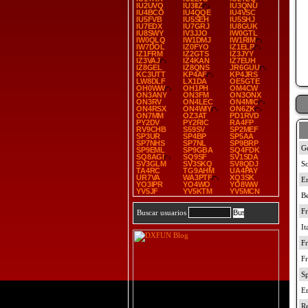
IU2UVQ
IU3IIZ
IU3QNU
IU4BCO
IU4QQE
IU4VSC
IU5FVB
IU5SEH
IU5SHJ
IU7EDX
IU7GRJ
IU8GUK
IU8SWY
IV3JJO
IW0GTL
IW0QLQ
IW1DMJ
IW1RIM
IW7DOL
IZ0FYO
IZ1ELP
IZ1FRM
IZ2GTS
IZ3JYY
IZ3VAJ
IZ4KAN
IZ7EUH
IZ8GEL
IZ8QNS
JR6GUU
KC3UTT
KP4AF
KP4JRS
LW8DLF
LX1DA
OE5GTE
OH0WW
OH1PH
OM4CW
ON3ANY
ON3FM
ON3ONX
ON3RV
ON4LEC
ON4MIC
ON4RSX
ON4WIY
ON6ZK
ON7MM
OZ3AT
PD1RVD
PY2DV
PY2RIC
RA4FP
RV9CHB
S59SV
SP2MEF
SP3UR
SP4BP
SP5AA
SP7NHS
SP7NL
SP9BRP
SP9EML
SP9GBA
SQ4FDK
SQ8AGI
SQ9SF
SV1SDA
SV3GLM
SV3SKQ
SV8QDJ
TA4RC
TG9AHM
UA4PAY
UR7VA
WA3PTF
XQ3SK
YO3IPR
YO4WO
YO8WW
YV5JF
YV5KTM
YV5MCN
Buscar usuarios