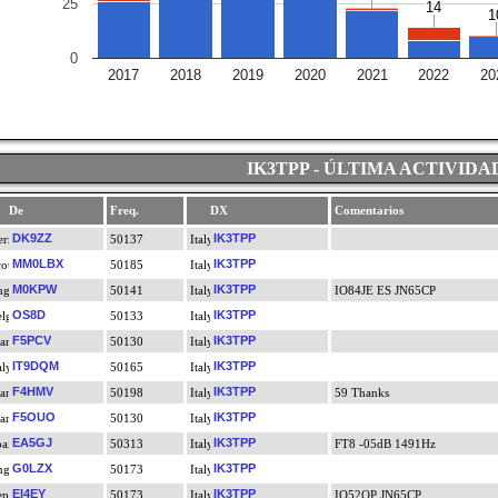
25
14
14
1
1
0
2017
2018
2019
2020
2021
2022
20
IK3TPP - ÚLTIMA ACTIVIDA
De
Freq.
DX
Comentarios
DK9ZZ
IK3TPP
50137
MM0LBX
IK3TPP
50185
M0KPW
IK3TPP
50141
IO84JE ES JN65CP
OS8D
IK3TPP
50133
F5PCV
IK3TPP
50130
IT9DQM
IK3TPP
50165
F4HMV
IK3TPP
50198
59 Thanks
F5OUO
IK3TPP
50130
EA5GJ
IK3TPP
50313
FT8 -05dB 1491Hz
G0LZX
IK3TPP
50173
EI4EY
IK3TPP
50173
IO52QP JN65CP