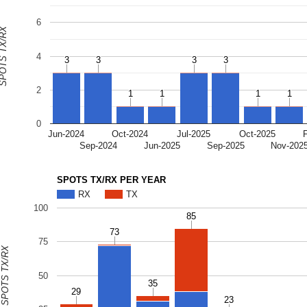
6
OTS TX/RX
4
3
3
3
3
3
3
3
3
2
1
1
1
1
1
1
1
1
0
Jun-2024
Oct-2024
Jul-2025
Oct-2025
Sep-2024
Jun-2025
Sep-2025
Nov-202
SPOTS TX/RX PER YEAR
RX
TX
100
85
85
73
73
75
SPOTS TX/RX
50
35
35
29
29
23
23