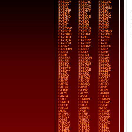
EA5CCY
EA5CRC
EA5CVS
EA5DP
EA5FHC
EA5FPL
EA5GL
EA5GXY
EA5HBM
EA5HNF
EA5HYT
EA5IIG
SP
EA5IKP
EA5IY
EA5JAX
EA5JHD
EA5JQB
EA5KDZ
EA5NA
EA5OJ
EA5PS
EA5RL
EA5RU
EA7AK
EA7B
EA7BO
EA7BS
EA7CPW
EA7EKS
EA7FC
EA7FCP
EA7FLN
EA7GNO
EA7GRB
EA7HAE
EA7HOH
EA7HXH
EA7IB
EA7ISN
EA7JQA
EA7KPP
EA7LEI
EA7LLM
EA7LNY
EA7YL
EA8AP
EA8BAY
EA8CYX
EA8DDW
EA8ED
EA8EZ
EA8FJ
EA8TX
EA9HY
EA9IB
EB1AD
EB1CU
EB1EXS
EB3BKW
EB3WH
EB4FZI
EB5DZJ
EB5RR
EB6TO
EB7HQE
EC1CA
EC1CZL
EC2AG
EC3CPZ
EC5ALJ
EC6AAE
EC7DZZ
EC7R
EC7ZO
EC7ZT
ES6RQ
EW8CW
F-80956
F1FEB
F1HOM
F4ASA
F4BEV
F4CKR
F4ELC
F4FTA
F4GGQ
F4HSU
F4HZK
F4IYB
F4IYO
F4JNP
F4JSZ
F4LPY
F4LYI
F4LYY
F4MKX
F4NFA
F4VVE
F5ASD
F5IET
F5MDW
F5MNW
F5MTH
F5OCL
F6FGW
F6FSB
F6IGX
F8AVH
F8BJJ
G4AHN
I0AAF
I2IJW
I2YJZ
IC8CQF
IK0FFU
IK4ZIF
IK5ZWU
IK7RVY
IN3HOT
IQ2AAH
IQ9SZ
IT9ECY
IT9JPJ
IT9KQV
IT9SKY
IU0QVQ
IU1DXU
IU1DZZ
IU1IMI
IU1LEB
IU1RZX
IU1TJV
IU1TKR
IU2LVS
IU2TZQ