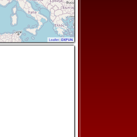
Leaflet
|
DXFUN