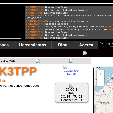
Buscar spot
ones
Herramientas
Blog
Acerca
Bú
Visitas:
7787
IK3TPP
+
bio
−
o para usuarios registrados
DXCC:
I
Italy
CQ:
15
- ITU:
28
Continente:
EU