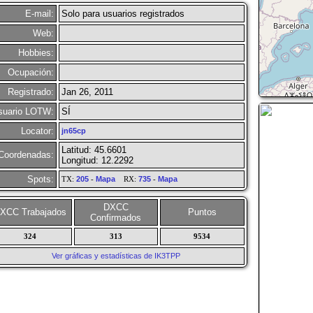
E-mail:
Solo para usuarios registrados
Web:
Hobbies:
Ocupación:
Registrado:
Jan 26, 2011
suario LOTW:
SÍ
Locator:
jn65cp
Latitud: 45.6601
Coordenadas:
Longitud: 12.2292
Spots:
TX:
205
-
Mapa
RX:
735
-
Mapa
DXCC
XCC Trabajados
Puntos
Confirmados
324
313
9534
Ver gráficas y estadísticas de IK3TPP