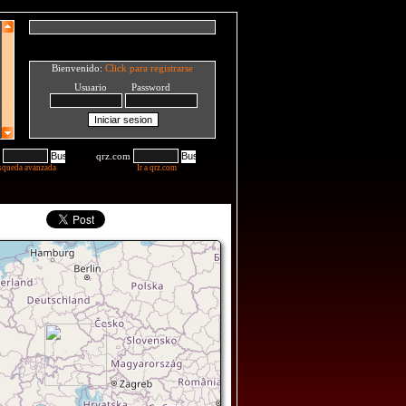
Bienvenido:
Click para registrarse
Usuario Password
qrz.com
squeda avanzada
Ir a qrz.com