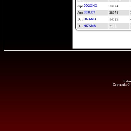
JQ2QHQ
14074
JE1LET
28074
HI7AMB
14325
HI7AMB
7135
Todos
Copyright ©