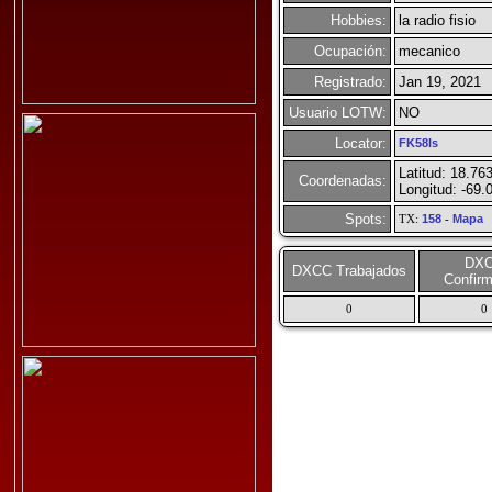
Hobbies:
la radio fisio
Ocupación:
mecanico
Registrado:
Jan 19, 2021
Usuario LOTW:
NO
Locator:
FK58ls
Latitud: 18.76
Coordenadas:
Longitud: -69.
Spots:
TX:
158
-
Mapa
DX
DXCC Trabajados
Confir
0
0