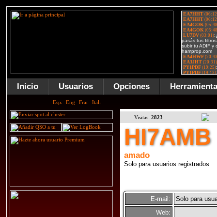
Inicio
Usuarios
Opciones
Herramient
Visitas:
2823
HI7AMB
amado
Solo para usuarios registrados
E-mail:
Solo para usua
Web: