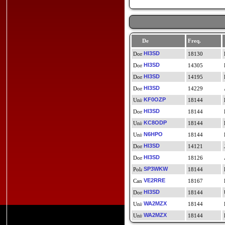
De
Freq.
HI3SD
18130
HI3SD
14305
HI3SD
14195
HI3SD
14229
KF0OZP
18144
HI3SD
18144
KC8ODP
18144
N6HPO
18144
HI3SD
14121
HI3SD
18126
SP3WKW
18144
VE2RRE
18167
HI3SD
18144
WA2MZX
18144
WA2MZX
18144