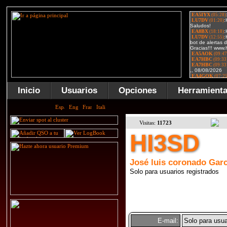
Inicio
Usuarios
Opciones
Herramient
Visitas:
11723
HI3SD
José luis coronado Garc
Solo para usuarios registrados
E-mail:
Solo para usua