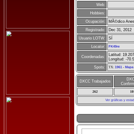
Web:
Hobbies:
Ocupación:
MÃ©dico Anes
Registrado:
Dec 31, 2012
Usuario LOTW:
SÍ
Locator:
FK49re
Latitud: 19.20
Coordenadas:
Longitud: -70.
Spots:
TX:
1961
-
Mapa
DX
DXCC Trabajados
Confir
262
10
Ver gráficas y esta