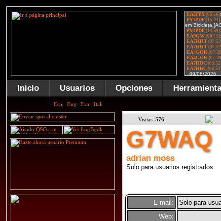
Inicio
Usuarios
Opciones
Herramient
Visitas:
576
G7WAQ
adrian moss
Solo para usuarios registrados
E-mail:
Solo para usua
Web: