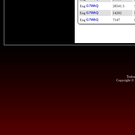
G7WAQ
28541.5
G7WAQ
14202
G7WAQ
7147
Todos
Copyright ©