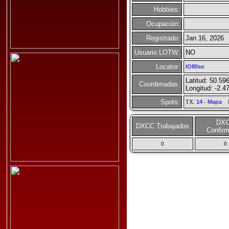
Hobbies:
Ocupación:
Registrado:
Jan 16, 2026
Usuario LOTW:
NO
Locator:
IO80so
Latitud: 50.59
Coordenadas:
Longitud: -2.4
Spots:
TX:
14
-
Mapa
R
DX
DXCC Trabajados
Confir
0
0