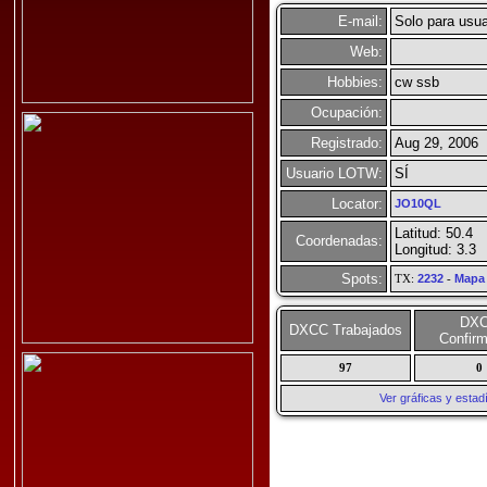
E-mail:
Solo para usua
Web:
Hobbies:
cw ssb
Ocupación:
Registrado:
Aug 29, 2006
Usuario LOTW:
SÍ
Locator:
JO10QL
Latitud: 50.4
Coordenadas:
Longitud: 3.3
Spots:
TX:
2232
-
Mapa
DX
DXCC Trabajados
Confir
97
0
Ver gráficas y esta