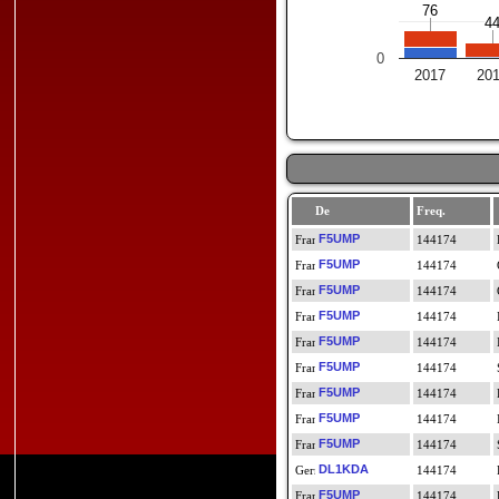
76
76
4
4
0
2017
20
De
Freq.
F5UMP
144174
F5UMP
144174
F5UMP
144174
F5UMP
144174
F5UMP
144174
F5UMP
144174
F5UMP
144174
F5UMP
144174
F5UMP
144174
DL1KDA
144174
F5UMP
144174