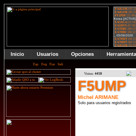
Inicio
Usuarios
Opciones
Herramient
Visitas:
4458
F5UMP
Michel ARIMANE
Solo para usuarios registrados