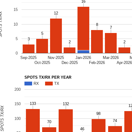
16
16
15
S TX/RX
12
12
10
8
8
7
7
5
5
5
3
3
2
2
2
2
0
Sep-2025
Nov-2025
Jan-2026
Mar-2026
M
Oct-2025
Dec-2025
Feb-2026
Apr-202
SPOTS TX/RX PER YEAR
RX
TX
200
133
133
132
132
150
1
1
SPOTS TX/RX
98
98
100
74
74
70
70
46
46