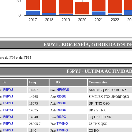
50
0
2017
2018
2019
2020
2021
2022
20
F5PYJ - BIOGRAFÍA, OTROS DATOS D
rre du FT4 et du FT8 !
F5PYJ - ÚLTIMA ACTIVIDA
De
Freq.
DX
Comentarios
F5PYJ
HF0PAS
14207
AN010 CQ P 5 TO 10 TNX
F5PYJ
RI0BU
14265
SIMPLEX TNX SHORT QSO
F5PYJ
RI0BU
18073
UP4 TNX QSO
F5PYJ
RI0BU
14035
UP 2.5 TNX
F5PYJ
RI1PC
14040
CQ UP 1.5 TNX
F5PYJ
TM0HQ
28005.7
73 TNX QSO
F5PYJ
TM0HQ
1840
CQ HQ