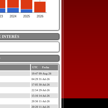
23
2024
2025
2026
E INTERÉS
D
UTC Fecha
19:47 09-Aug-26
04:29 31-Jul-26
17:05 30-Jul-26
22:54 29-Jul-26
15:16 14-Jul-26
20:56 11-Jul-26
20:20 11-Jul-26