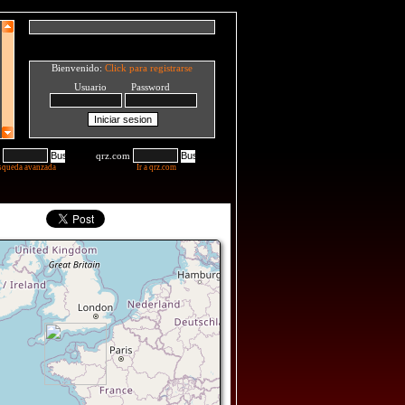
Bienvenido:
Click para registrarse
Usuario Password
qrz.com
squeda avanzada
Ir a qrz.com