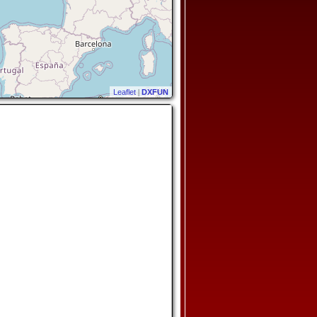
Leaflet
|
DXFUN