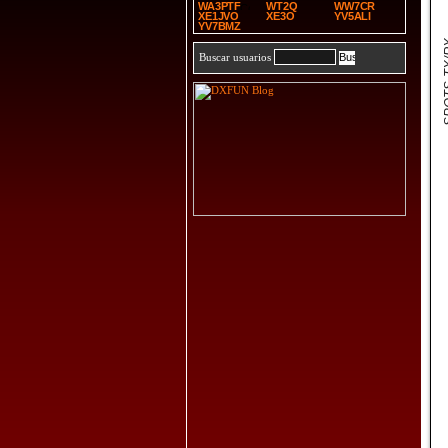
WA3PTF
WT2Q
WW7CR
XE1JVO
XE3O
YV5ALI
YV7BMZ
SPOT
Buscar usuarios