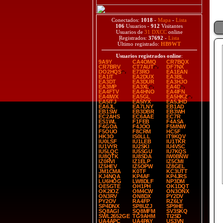
Conectados:
1018
-
Mapa
-
Lista
106
Usuarios -
912
Visitantes
Usuarios de
31 DXCC
online
Registrados:
37692
-
Lista
Último registrado:
HB9WT
Usuarios registrados online
:
9A9Y
CA4OMQ
CR7BQX
CR7BRV
CT7AUT
DF7NX
DO2HQS
E73RO
EA1EAN
EA1IT
EA2DUX
EA3BL
EA3DT
EA3DUR
EA3HJO
EA3MP
EA3XL
EA4D
EA4FTV
EA4HNO
EA4IFN
EA4IWX
EA5GL
EA5HKZ
EA5ITJ
EA5IYX
EA5JHD
EA6JL
EA7LNY
EB1AD
EB1SW
EB3DBR
EB3WH
EC2AHS
EC6AAE
EC7R
ES1WL
F1FEB
F4ASA
F4GOA
F4JOO
F5MNW
F5OUO
F8CRM
HC5F
HK3O
IS0LLL
IT9KQV
IU0LSF
IU1LEB
IU1TKR
IU1VYR
IU2SKI
IU4VSC
IU5LQC
IU5SGU
IU7KQS
IU8QTK
IU8SDA
IW0BNW
IZ0RVI
IZ1ELP
IZ5CMI
IZ5HEV
IZ5OPW
IZ8GEL
JM1CMA
K0TF
KC3UTT
KJ4NQA
KP4AF
KP4JRS
LU6HOG
LW8DLF
NP3DM
OE5GTE
OH1PH
OK1DQT
OK2IOZ
OM4CW
ON3ONX
ON3RV
ON8DX
PY2DV
PY2OV
RA4FP
RZ6LY
SP4DNX
SP8UZJ
SP9HE
SQ8AGI
SQ8MFM
SV3SKQ
SWL2652GE
TG9AHM
TI2SD
UA4APC
UA4PAY
US3VN