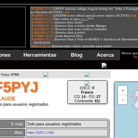
Buscar spot
ones
Herramientas
Blog
Acerca
Bú
Visitas:
9704
F5PYJ
DXCC:
F
+
France
CQ:
14
- ITU:
27
LAUDE
−
Continente:
EU
o para usuarios registrados
E-mail:
Solo para usuarios registrados
Web:
https://QRZ.COM