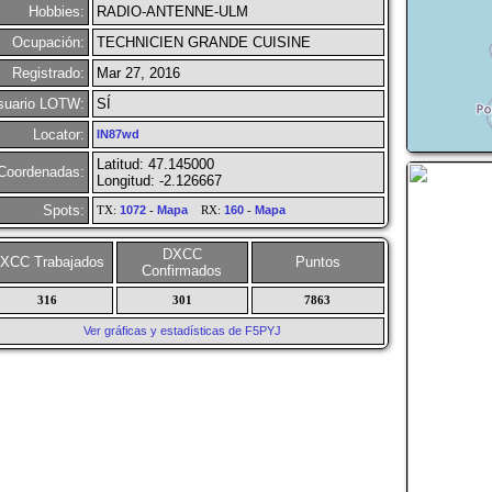
Hobbies:
RADIO-ANTENNE-ULM
Ocupación:
TECHNICIEN GRANDE CUISINE
Registrado:
Mar 27, 2016
suario LOTW:
SÍ
Locator:
IN87wd
Latitud: 47.145000
Coordenadas:
Longitud: -2.126667
Spots:
TX:
1072
-
Mapa
RX:
160
-
Mapa
DXCC
XCC Trabajados
Puntos
Confirmados
316
301
7863
Ver gráficas y estadísticas de F5PYJ