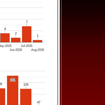
7
7
4
4
2
2
1
1
ay-2026
Jul-2026
6
Jun-2026
Aug-2026
181
181
26
26
124
124
47
47