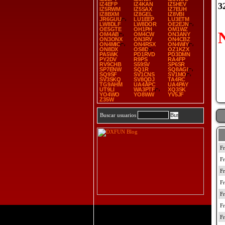
IZ4EFP
IZ4KAN
IZ5HEV
3
IZ5RWM
IZ5SAX
IZ7EUH
IZ8BXM
IZ8GEL
IZ8VBI
JR6GUU
LU1EEP
LU3ETM
LW8DLF
LW8DOR
OE2EJN
OE5GTE
OH1PH
OM1WZ
OM4AB
OM4CW
ON3ANY
ON3ONX
ON3RV
ON4CBZ
ON4MIC
ON4RSX
ON4WIY
ON8DX
OS8D
OZ1KZX
PA5WK
PD1RVD
PD3DMN
PY2DV
R9PS
RA4FP
RV9CHB
S59SV
SP6SR
SP7ENW
SQ1R
SQ8AGI
SQ9SF
SV1CNS
SV1MO
SV3SKQ
SV8QDJ
TA4RC
TG9AHM
UA4APC
UA4PAY
UT9LI
WA3PTF
XQ3SK
YO4WO
YO8WW
YV5JF
Z35W
Buscar usuarios