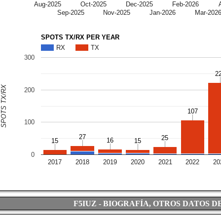
Aug-2025
Oct-2025
Dec-2025
Feb-2026
Sep-2025
Nov-2025
Jan-2026
Mar-202
SPOTS TX/RX PER YEAR
RX
TX
300
2
2
SPOTS TX/RX
200
107
107
100
27
27
25
25
16
16
15
15
15
15
0
2017
2018
2019
2020
2021
2022
20
F5IUZ - BIOGRAFÍA, OTROS DATOS D