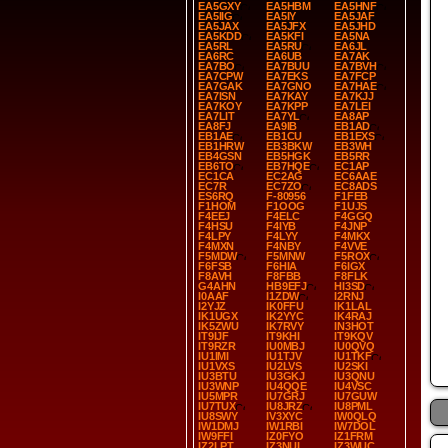
EA5GXY
EA5HBM
EA5HNF
EA5IIG
EA5IY
EA5JAF
EA5JAX
EA5JFX
EA5JHD
EA5KDD
EA5KFI
EA5NA
EA5RL
EA5RU
EA6JL
EA6RC
EA6UB
EA7AK
EA7BO
EA7BUU
EA7BVH
EA7CPW
EA7EKS
EA7FCP
EA7GAK
EA7GNO
EA7HAE
EA7ISN
EA7KAY
EA7KJJ
EA7KOY
EA7KPP
EA7LEI
EA7LIT
EA7YL
EA8AP
EA8FJ
EA9IB
EB1AD
EB1AE
EB1CU
EB1EXS
EB1HRW
EB3BKW
EB3WH
EB4GSN
EB5HGK
EB5RR
EB6TO
EB7HQE
EC1AP
EC1CA
EC2AG
EC6AAE
EC7R
EC7ZO
EC8ADS
ES6RQ
F-80956
F1FEB
F1HOM
F1OOG
F1UJS
F4EEJ
F4ELC
F4GGQ
F4HSU
F4IYB
F4JNP
F4LPY
F4LYY
F4MKX
F4MXN
F4NBY
F4VVE
F5MDW
F5MNW
F5ROX
F6FSB
F6HIA
F6IGX
F8AVH
F8FBB
F8FLK
G4AHN
HB9EFJ
HI3SD
I0AAF
I1ZDW
I2RNJ
I2YJZ
IK0FFU
IK1LAL
IK1UGX
IK2YYC
IK4RAJ
IK5ZWU
IK7RVY
IN3HOT
IT9IJF
IT9KHI
IT9KQV
IT9RZR
IU0MBJ
IU0QVQ
IU1IMI
IU1TJV
IU1TKF
IU1VXS
IU2LVS
IU2SKI
IU3BTU
IU3GKJ
IU3QNU
IU3WNP
IU4QQE
IU4VSC
IU5MPR
IU7GRJ
IU7GUW
IU7TUX
IU8JRZ
IU8PML
IU8SWY
IV3XYC
IW0QLQ
IW1DMJ
IW1RBI
IW7DOL
IW9FFI
IZ0FYO
IZ1FRM
IZ2LPT
IZ3NUI
IZ3WUC