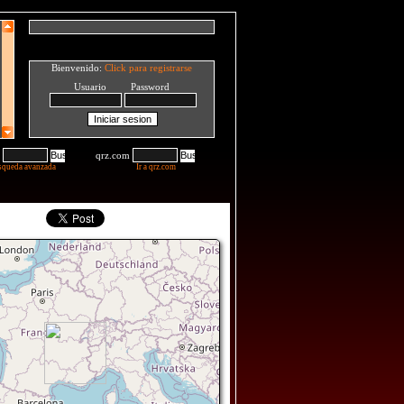
Bienvenido:
Click para registrarse
Usuario Password
qrz.com
squeda avanzada
Ir a qrz.com