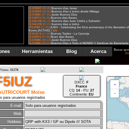
Buscar spot
ones
Herramientas
Blog
Acerca
Bú
Visitas:
11276
F5IUZ
DXCC:
F
+
France
CQ:
14
- ITU:
27
AUTRICOURT Moïse
−
Continente:
EU
o para usuarios registrados
E-mail:
Solo para usuarios registrados
Web:
Hobbies:
QRP with KX3 / GP ou Dipole /// SOTA