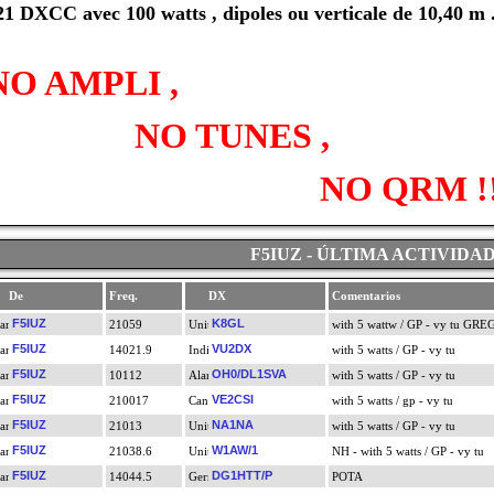
21 DXCC avec 100 watts , dipoles ou verticale de 10,40 m .
NO AMPLI ,
NO TUNES ,
NO QRM !!!!
F5IUZ - ÚLTIMA ACTIVIDA
De
Freq.
DX
Comentarios
F5IUZ
K8GL
21059
with 5 wattw / GP - vy tu GRE
F5IUZ
VU2DX
14021.9
with 5 watts / GP - vy tu
F5IUZ
OH0/DL1SVA
10112
with 5 watts / GP - vy tu
F5IUZ
VE2CSI
210017
with 5 watts / gp - vy tu
F5IUZ
NA1NA
21013
with 5 watts / GP - vy tu
F5IUZ
W1AW/1
21038.6
NH - with 5 watts / GP - vy tu
F5IUZ
DG1HTT/P
14044.5
POTA