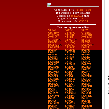
Conectados:
1743
-
Mapa
-
Lista
293
Usuarios -
1450
Visitantes
Usuarios de
36 DXCC
online
Registrados:
37681
-
Lista
Último registrado:
ON3BS
Usuarios registrados online
:
9A2AJ
9A2NO
9A9Y
CR7BRV
CS7BPO
CT1BSC
CT1EWX
CT1FIU
CT1FOQ
CT1ILO
CT1PR
CT2JNM
CT2KBY
CT7AUT
DF7NX
DK9CK
DL1YKQ
DL3WB
DO2HQS
DO6AZ
EA1AQK
EA1ARB
EA1AZC
EA1BL
EA1DU
EA1EAN
EA1FB
EA1FE
EA1FSG
EA1FVI
EA1GM
EA1HLK
EA1HS
EA1HVS
EA1INB
EA1JW
EA1KBI
EA1N
EA1OX
EA1RDQ
EA1S
EA1UY
EA2AK
EA2BUR
EA2CYT
EA2DDE
EA2DT
EA2ECI
EA2EED
EA2ERB
EA2FC
EA2FMO
EA2KK
EA2KY
SPOT
EA3AVS
EA3BD
EA3BL
EA3CZR
EA3DT
EA3DUR
EA3HOO
EA3HPX
EA3HZJ
EA3IEK
EA3IKA
EA3IPB
EA3IWA
EA3JG
EA3MP
EA4ACS
EA4AKC
EA4BBB
EA4D
EA4DIZ
EA4EXC
EA4FH
EA4FN
EA4FTV
EA4FVT
EA4GHH
EA4GJP
EA4GWT
EA4HNO
EA4HUK
EA4IF
EA4IFN
EA4II
EA4LY
EA5AD
EA5AE
EA5AKG
EA5CCY
EA5CVS
EA5DP
EA5EOP
EA5EOR
EA5FCW
EA5FPL
EA5GL