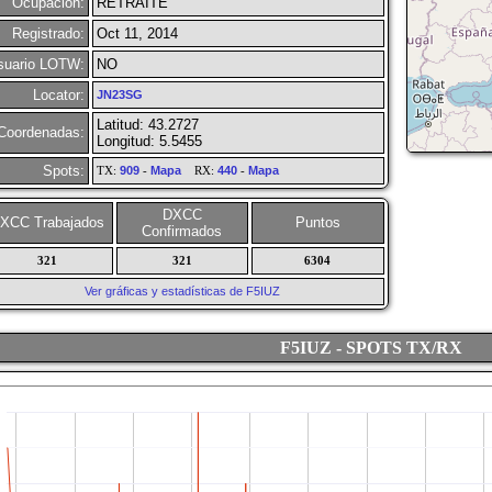
Ocupación:
RETRAITE
Registrado:
Oct 11, 2014
suario LOTW:
NO
Locator:
JN23SG
Latitud: 43.2727
Coordenadas:
Longitud: 5.5455
Spots:
TX:
909
-
Mapa
RX:
440
-
Mapa
DXCC
XCC Trabajados
Puntos
Confirmados
321
321
6304
Ver gráficas y estadísticas de F5IUZ
F5IUZ - SPOTS TX/RX