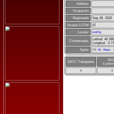
Hobbies:
Ocupación:
Registrado:
Sep 28, 2020
Usuario LOTW:
SÍ
Locator:
im67lg
Latitud: 40.38
Coordenadas:
Longitud: -3.7
Spots:
TX:
16
-
Mapa
R
DX
DXCC Trabajados
Confir
0
0