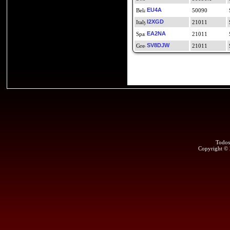
EU4A
50090
I2XGD
21011
EA2NA
21011
SV8DJW
21011
Todos
Copyright ©