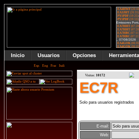
Inicio
Usuarios
Opciones
Herramient
Visitas:
10172
EC7R
Solo para usuarios registrados
E-mail:
Solo para usua
Web: