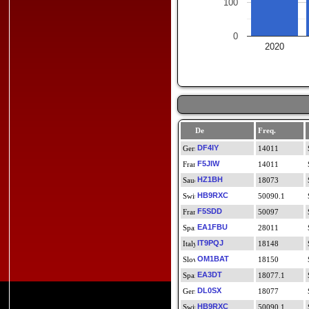
100
0
2020
De
Freq.
DF4IY
14011
F5JIW
14011
HZ1BH
18073
HB9RXC
50090.1
F5SDD
50097
EA1FBU
28011
IT9PQJ
18148
OM1BAT
18150
EA3DT
18077.1
DL0SX
18077
HB9RXC
50090.1