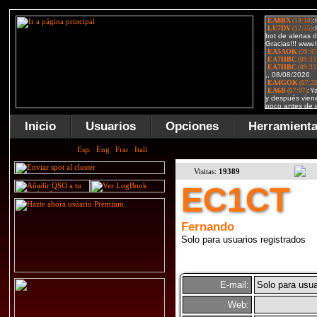
Inicio
Usuarios
Opciones
Herramient
Visitas:
19389
EC1CT
Fernando
Solo para usuarios registrados
E-mail:
Solo para usua
Web: