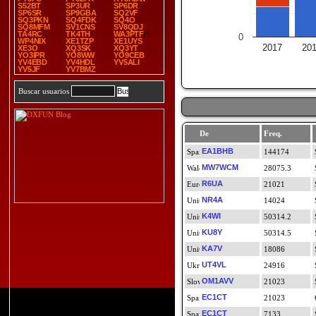
S52BT
SP3UR
SP6DR
SP6SR
SP9GBA
SQ2VF
SQ3PKN
SQ4FDK
SQ4O
SQ8MFM
SV1CNS
SV8QDJ
TA4RC
TK4TH
WA3PTF
0
WP4NIX
XE1TZP
XE1UYS
2017
20
XE3O
XQ3SK
XQ3YT
YO3IPR
YO8WW
YO9CEB
YV4EBD
YV4HDL
YV5ALI
YV5JF
YV7BMZ
Buscar usuarios
De
Freq.
EA1BHB
144174
MW7WCM
28075.3
R6UA
21021
NR4A
14024
K4WI
50314.2
KU8Y
50314.5
KA7V
18086
UT4VL
24916
OM1AVV
21023
EC1CT
21023
EC1CT
7133