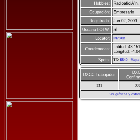
Hobbies:
RadioaficiÃ³n,
Ocupación:
Empresario
Registrado:
Jun 02, 2009
Usuario LOTW:
SÍ
Locator:
IN73XD
Latitud: 43.15
Coordenadas:
Longitud: -4.0
Spots:
TX:
5540
-
Mapa
DX
DXCC Trabajados
Confir
331
33
Ver gráficas y esta