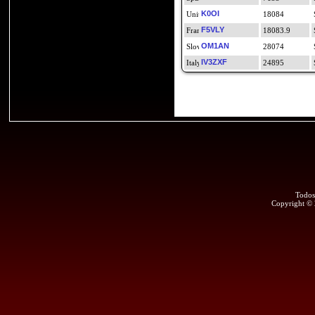
K0OI
18084
F5VLY
18083.9
OM1AN
28074
IV3ZXF
24895
Todos
Copyright ©