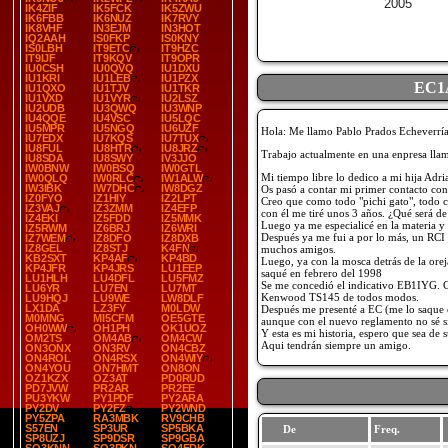
2005
IK4ZIF
IK5FCK
IK5ZWU
IK6FBB
IK6NUZ
IK7RVY
IK8VHF
IN3EJM
IN3HOT
IQ2AAH
IS0FKP
IS0KNY
IS0LBH
IT9ETC
IT9HZC
IT9IJF
IT9KQV
IT9OPR
IU0CSH
IU0QVQ
IU1DXU
IU1KRI
IU1LEB
IU1PZX
EC1
IU1QXO
IU1TJV
IU1TKR
IU1VXD
IU1VYR
IU2LSZ
IU2UDB
IU3QWQ
IU3WNP
IU4QQE
IU4VSC
IU5LQC
IU5MPR
IU5NGQ
IU6UZF
Hola: Me llamo Pablo Prados Echeverría
IU7EDX
IU7KQS
IU7TUX
IU8FUL
IU8HTR
IU8JRZ
Trabajo actualmente en una enpresa ll
IU8SDA
IU8SWY
IV3JJO
IW0BNW
IW0BSQ
IW0GTL
Mi tiempo libre lo dedico a mi hija Adri
IW0QLQ
IW0RLC
IW1ALW
IW3IBK
IW7DHC
IW8DGZ
Os pasó a contar mi primer contacto con 
IZ0FYO
IZ1HIY
IZ2LPT
Creo que como todo "pichi gato", todo 
IZ3VAJ
IZ3ZMM
IZ4EFP
con él me tiré unos 3 años. ¿Qué será de
IZ4EKI
IZ5FDD
IZ5MMK
Luego ya me especialicé en la materia y 
IZ5RWM
IZ6BRJ
IZ6WRI
Después ya me fui a por lo más, un RCI 2
IZ7WEM
IZ8DFO
IZ8DXB
IZ8GEL
IZ8STJ
K4FN
muchos amigos.
KB2SXT
KP4AF
KP4BD
Luego, ya con la mosca detrás de la orej
KP4JFR
KP4JRS
LU1EEP
saqué en febrero del 1998
LU1HLH
LU4DFL
LU5FMZ
Se me concedió el indicativo EB1IYG. C
LU6YR
LU7EN
LU7MT
Kenwood TS145 de todos modos.
LU9HQJ
LU9WE
LW8DLF
LX1DA
LZ3FY
M0LDW
Después me presenté a EC (me lo saque
M0MNG
MI5CFM
OE5GTE
aunque con el nuevo reglamento no sé s
OH0WW
OH1PH
OK1UOZ
Y esta es mi historia, espero que sea de 
OM2TS
OM4AB
OM4CW
Aqui tendrán siempre un amigo.
ON3ONX
ON3RV
ON4CBZ
ON4ROL
ON4RSX
ON4WIY
ON4YOU
ON7HMT
ON8ON
OZ1KZX
OZ3AT
PD0RUD
PD7JVW
PR2AR
PR2EE
PU3YKW
PY1PDF
PY2ARA
PY2DV
PY2FZ
PY2WND
PY5ZPA
RA3MBK
RV9CHB
S57EN
SP3UR
SP5BKA
De
Freq.
SP8UZJ
SP9DSR
SP9GBA