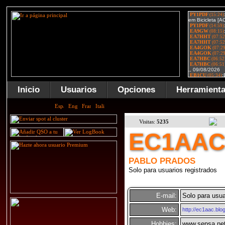
Inicio
Usuarios
Opciones
Herramient
Visitas:
5235
EC1AA
PABLO PRADOS
Solo para usuarios registrados
E-mail:
Solo para usua
Web:
http://ec1aac.blo
Hobbies:
www.sepsa.ne