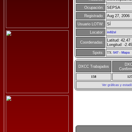
Ocupación:
SEPSA
Registrado:
Aug 27, 2006
Usuario LOTW:
SÍ
Locator:
in82sl
Latitud: 42.47
Coordenadas:
Longitud: -2.4
Spots:
TX:
547
-
Mapa
DX
DXCC Trabajados
Confir
158
12
Ver gráficas y esta