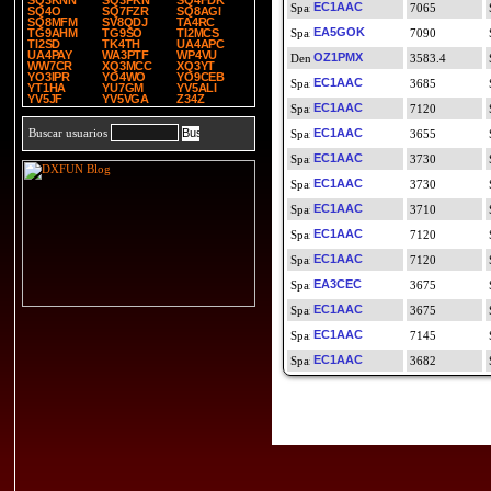
SQ3KNN
SQ3PKN
SQ4FDK
EC1AAC
7065
SQ4O
SQ7FZR
SQ8AGI
SQ8MFM
SV8QDJ
TA4RC
EA5GOK
TG9AHM
TG9SO
TI2MCS
7090
TI2SD
TK4TH
UA4APC
UA4PAY
WA3PTF
WP4VU
OZ1PMX
3583.4
WW7CR
XQ3MCC
XQ3YT
YO3IPR
YO4WO
YO9CEB
EC1AAC
3685
YT1HA
YU7GM
YV5ALI
YV5JF
YV5VGA
Z34Z
EC1AAC
7120
Buscar usuarios
EC1AAC
3655
EC1AAC
3730
EC1AAC
3730
EC1AAC
3710
EC1AAC
7120
EC1AAC
7120
EA3CEC
3675
EC1AAC
3675
EC1AAC
7145
EC1AAC
3682