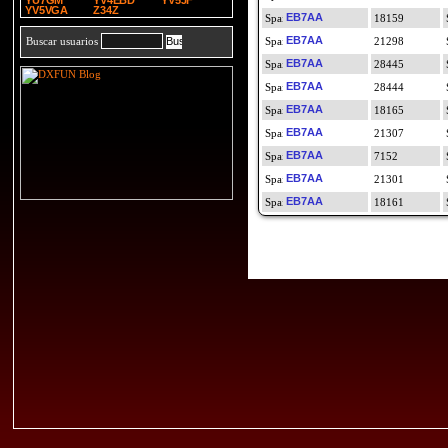
YU7GM
YV4EBD
YV5JF
YV5VGA
Z34Z
EB7AA
18159
EB7AA
Buscar usuarios
21298
EB7AA
28445
EB7AA
28444
EB7AA
18165
EB7AA
21307
EB7AA
7152
EB7AA
21301
EB7AA
18161