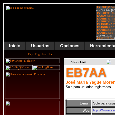
Inicio
Usuarios
Opciones
Herramient
Visitas:
6545
EB7AA
José Maria Yagüe More
Solo para usuarios registrados
E-mail:
Solo para usua
Web:
http://Www.muse