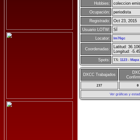
Hobbies:
coleccion emi
Ocupación:
periodista
Registrado:
Oct 23, 2015
Usuario LOTW:
SÍ
Locator:
Im76gc
Latitud: 36.10
Coordenadas:
Longitud: -5.4
Spots:
TX:
1123
-
Mapa
DX
DXCC Trabajados
Confir
237
0
Ver gráficas y esta