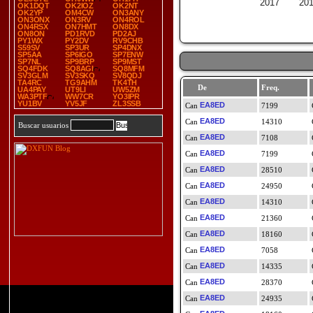
2017
20
OK1DQT
OK2IOZ
OK2NT
OK2YP
OM4CW
ON3ANY
ON3ONX
ON3RV
ON4ROL
ON4RSX
ON7HMT
ON8DX
ON8ON
PD1RVD
PD2AJ
PY1WX
PY2DV
RV9CHB
S59SV
SP3UR
SP4DNX
SP5AA
SP6IGO
SP7ENW
SP7NL
SP9BRP
SP9MST
SQ4FDK
SQ8AGI
SQ8MFM
SV3GLM
SV3SKQ
SV8QDJ
TA4RC
TG9AHM
TK4TH
De
Freq.
UA4PAY
UT9LI
UW5ZM
WA3PTF
WW7CR
YO3IPR
YU1BV
YV5JF
ZL3SSB
EA8ED
7199
EA8ED
14310
Buscar usuarios
EA8ED
7108
EA8ED
7199
EA8ED
28510
EA8ED
24950
EA8ED
14310
EA8ED
21360
EA8ED
18160
EA8ED
7058
EA8ED
14335
EA8ED
28370
EA8ED
24935