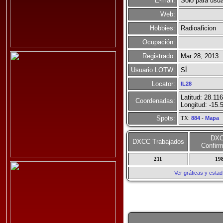
E-mail:
Solo para usua
Web:
Hobbies:
Radioaficion
Ocupación:
Registrado:
Mar 28, 2013
Usuario LOTW:
SÍ
Locator:
IL28
Latitud: 28.11
Coordenadas:
Longitud: -15.
Spots:
TX:
884
-
Mapa
DX
DXCC Trabajados
Confir
211
19
Ver gráficas y esta