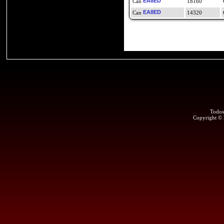
EA8ED
18160
EA8ED
14320
Todos
Copyright ©