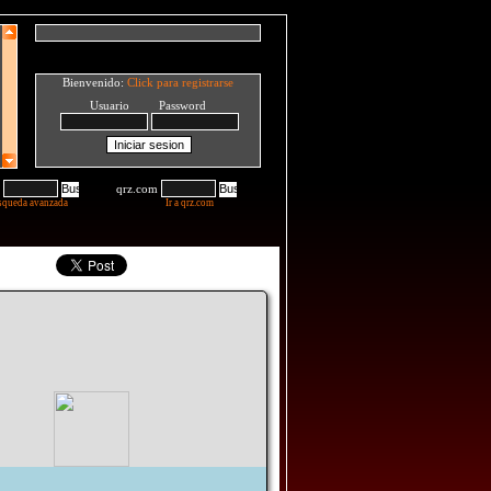
Bienvenido:
Click para registrarse
Usuario Password
qrz.com
squeda avanzada
Ir a qrz.com