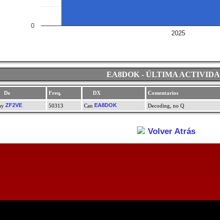
0
2025
EA8DOK - ÚLTIMA ACTIVID
De
Freq.
DX
Comentarios
ZF2VE
EA8DOK
50313
Decoding, no Q
Volver Atrás