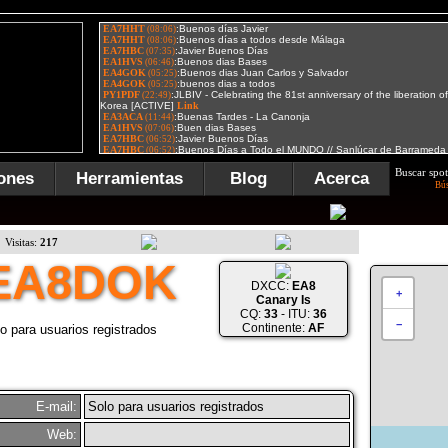
Buscar spot
ones
Herramientas
Blog
Acerca
Bú
Visitas:
217
EA8DOK
DXCC:
EA8
+
Canary Is
CQ:
33
- ITU:
36
−
Continente:
AF
o para usuarios registrados
E-mail:
Solo para usuarios registrados
Web: