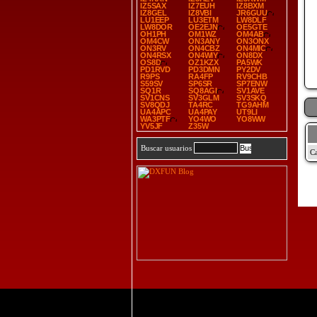
IZ5SAX
IZ7EUH
IZ8BXM
IZ8GEL
IZ8VBI
JR6GUU
LU1EEP
LU3ETM
LW8DLF
LW8DOR
OE2EJN
OE5GTE
OH1PH
OM1WZ
OM4AB
OM4CW
ON3ANY
ON3ONX
ON3RV
ON4CBZ
ON4MIC
ON4RSX
ON4WIY
ON8DX
OS8D
OZ1KZX
PA5WK
PD1RVD
PD3DMN
PY2DV
R9PS
RA4FP
RV9CHB
S59SV
SP6SR
SP7ENW
SQ1R
SQ8AGI
SV1AVE
SV1CNS
SV3GLM
SV3SKQ
SV8QDJ
TA4RC
TG9AHM
UA4APC
UA4PAY
UT9LI
WA3PTF
YO4WO
YO8WW
YV5JF
Z35W
Buscar usuarios