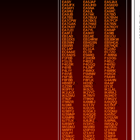
EA5IY
EA5JAF
EA5JAX
EA5JFX
EA5JHD
EA5KDD
EA5KFI
EA5NA
EA5RL
EA5RU
EA6JL
EA6RC
SP
EA6UB
EA7AK
EA7BO
EA7BS
EA7BUU
EA7BVH
EA7CPW
EA7EKS
EA7FCP
EA7GAK
EA7HAE
EA7ISN
EA7KAY
EA7KJJ
EA7KOY
EA7LEI
EA7YL
EA8AP
EA8FJ
EA9HY
EA9IB
EB1AD
EB1AE
EB1CU
EB1EXS
EB1HRW
EB3BKW
EB3WH
EB4GSN
EB5HGK
EB5RR
EB6TO
EB7HQE
EC1AP
EC1CA
EC2AG
EC6AAE
EC7R
EC7ZO
EC8ADS
ES6RQ
F-80956
F1FEB
F1HOM
F1OOG
F1UJS
F4EEJ
F4ELC
F4GDR
F4GGQ
F4HSU
F4IYB
F4JNP
F4LPY
F4LYY
F4MKX
F4MRK
F4VVE
F5MNW
F5ROX
F6FSB
F6IGX
F8AVH
F8FBB
F8FLK
G4AHN
HB9EFJ
HI3SD
I0AAF
I1ZDW
I2RNJ
I2YJZ
IK0FFU
IK0LYL
IK1LAL
IK1UGX
IK2YYC
IK4RAJ
IK5ZWU
IK7RVY
IN3HOT
IT9IJF
IT9KHI
IT9KQV
IT9RZR
IU0MBJ
IU0QVQ
IU1IMI
IU1TJV
IU1TKF
IU1VXS
IU2LVS
IU2SKI
IU3BTU
IU3GKJ
IU3QNU
IU3WNP
IU4QQE
IU4VSC
IU5MPR
IU7GRJ
IU7GUW
IU7TUX
IU8JRZ
IU8PML
IU8SWY
IV3XYC
IW0QLQ
IW1DMJ
IW1RBI
IW7DOL
IW9FFI
IZ0FYO
IZ1FRM
IZ2LPT
IZ3JYY
IZ3NUI
IZ3WUC
IZ4DTZ
IZ4EFP
IZ4KAN
IZ5HEV
IZ5RWM