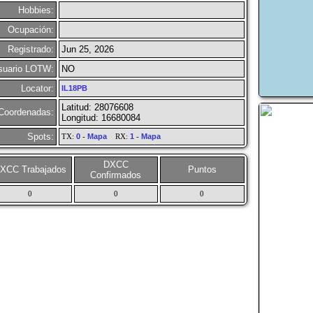
Hobbies:
Ocupación:
Registrado:
Jun 25, 2026
suario LOTW:
NO
Locator:
IL18PB
Latitud: 28076608
Coordenadas:
Longitud: 16680084
Spots:
TX:
0
-
Mapa
RX:
1
-
Mapa
DXCC
XCC Trabajados
Puntos
Confirmados
0
0
0