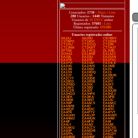
Conectados:
1736
-
Mapa
-
Lista
288
Usuarios -
1448
Visitantes
Usuarios de
36 DXCC
online
Registrados:
37681
-
Lista
Último registrado:
ON3BS
Usuarios registrados online
:
9A2AJ
9A2NO
CR7BRV
CS7BPO
CT1BSC
CT1EWX
CT1FIU
CT1FOQ
CT1PR
CT2JNM
CT2KBY
CT7AUT
DF7NX
DL1YKQ
DL3WB
DO6AZ
EA1ARB
EA1AZC
EA1BL
EA1DU
EA1EAN
EA1FB
EA1FE
EA1FSG
EA1FVI
EA1GM
EA1HLK
EA1HS
EA1HVS
EA1INB
EA1JW
EA1KBI
EA1N
EA1OX
EA1RDQ
EA1S
EA1UY
EA2AK
EA2BUR
EA2CYT
EA2DDE
EA2DT
EA2EED
EA2ERB
EA2FC
EA2FMO
EA2KK
EA2KY
EA3AVS
EA3BD
EA3BL
EA3CZR
EA3DT
EA3DUR
EA3HOO
EA3HPX
EA3HZJ
EA3IEK
EA3IKA
EA3IPB
EA3IWA
EA3IWT
EA3JG
EA3MP
EA4ACS
EA4AKC
EA4AVM
EA4D
EA4DIZ
EA4EQF
EA4EXC
EA4FH
EA4FN
EA4FTV
EA4FVT
EA4GHH
EA4GJP
EA4GWT
EA4HNO
EA4HUK
EA4HW
EA4IF
EA4IFN
EA4II
EA4LY
EA5AD
EA5AE
EA5AKG
EA5CCY
EA5CVS
EA5DP
EA5EOR
EA5FCW
EA5FPL
EA5GL
EA5GXY
EA5HBM
EA5HNF
EA5IIG