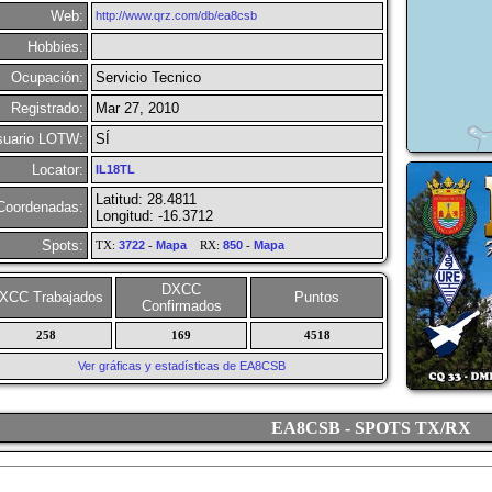
Web:
http://www.qrz.com/db/ea8csb
Hobbies:
Ocupación:
Servicio Tecnico
Registrado:
Mar 27, 2010
suario LOTW:
SÍ
Locator:
IL18TL
Latitud: 28.4811
Coordenadas:
Longitud: -16.3712
Spots:
TX:
3722
-
Mapa
RX:
850
-
Mapa
DXCC
XCC Trabajados
Puntos
Confirmados
258
169
4518
Ver gráficas y estadísticas de EA8CSB
EA8CSB - SPOTS TX/RX