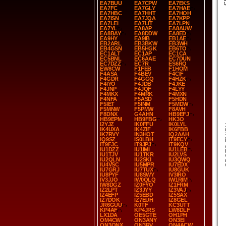
EA7BUU
EA7CPW
EA7EKS
EA7FC
EA7GLY
EA7HAE
EA7HBC
EA7HHT
EA7HOH
EA7ISN
EA7JQA
EA7KPP
EA7LEI
EA7LIT
EA7LPN
EA7YL
EA8AP
EA8AUW
EA8BAY
EA8DDW
EA8ED
EA9HY
EA9IB
EB1AE
EB2ARL
EB3BKW
EB3WH
EB4GSN
EB5HGK
EB6TO
EC1ALT
EC1AP
EC1CA
EC5BNL
EC6AAE
EC7DUN
EC7DZZ
EC7R
ES6RQ
EW8CW
F1FEB
F1HOM
F4ASA
F4BEV
F4CIF
F4GDR
F4GGQ
F4HZK
F4IYO
F4JDB
F4JKE
F4JNP
F4JQF
F4LYY
F4MKX
F4MRK
F4MXN
F4NFA
F5ASD
F5HDN
F5IET
F5INM
F5MDW
F5MNW
F5PMW
F8AVH
F8DNX
G4AHN
HB9EFJ
HB9EPM
HB9FBG
HK3O
I2YJZ
IK0FFU
IK0LYL
SP
IK4UXA
IK4ZIF
IK6FBB
IK7RVY
IN3HOT
IQ2AAH
IQ9SZ
IS0LBH
IT9ECY
IT9FJC
IT9JPJ
IT9KQV
IU1DZZ
IU1IMI
IU1LEB
IU1TJV
IU1TKR
IU2LVS
IU2QLN
IU2SKI
IU3QWQ
IU4VSC
IU5MPR
IU7EDX
IU7GRJ
IU7TUX
IU8GUK
IU8PYF
IU8SWY
IV3IRO
IV3JJO
IW0QLQ
IW1RIM
IW8DGZ
IZ0FYO
IZ1FRM
IZ2LPT
IZ3JYY
IZ3VAJ
IZ4EFP
IZ5EBD
IZ5SAX
IZ7DOK
IZ7EUH
IZ8GEL
JR6GUU
K0TF
KC3UTT
KP4AF
KP4JRS
LW8DLF
LX1DA
OE5GTE
OH1PH
OM4CW
ON3ANY
ON3EI
ON3ONX
ON3RV
ON4ACW