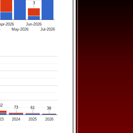
3
3
Apr-2026
Jun-2026
6
May-2026
Jul-2026
42
42
73
73
61
61
39
39
23
2024
2025
2026