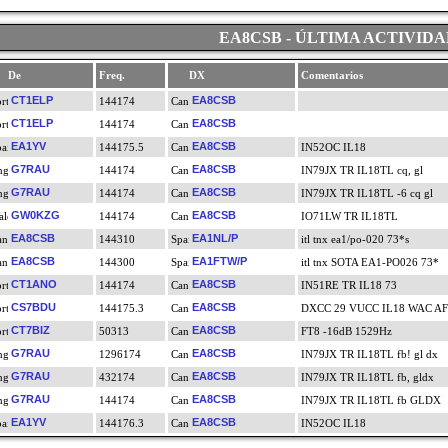
EA8CSB - ÚLTIMA ACTIVIDA
De
Freq.
DX
Comentarios
CT1ELP
EA8CSB
144174
CT1ELP
EA8CSB
144174
EA1YV
EA8CSB
144175.5
IN52OC IL18
G7RAU
EA8CSB
144174
IN79JX TR IL18TL cq, gl
G7RAU
EA8CSB
144174
IN79JX TR IL18TL -6 cq gl
GW0KZG
EA8CSB
144174
IO71LW TR IL18TL
EA8CSB
EA1NL/P
144310
itl tnx ea1/po-020 73*s
EA8CSB
EA1FTW/P
144300
itl tnx SOTA EA1-PO026 73*
CT1ANO
EA8CSB
144174
IN51RE TR IL18 73
CS7BDU
EA8CSB
144175.3
DXCC 29 VUCC IL18 WAC AF
CT7BIZ
EA8CSB
50313
FT8 -16dB 1529Hz
G7RAU
EA8CSB
1296174
IN79JX TR IL18TL fb! gl dx
G7RAU
EA8CSB
432174
IN79JX TR IL18TL fb, gldx
G7RAU
EA8CSB
144174
IN79JX TR IL18TL fb GLDX
EA1YV
EA8CSB
144176.3
IN52OC IL18