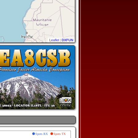
Leaflet
|
DXFUN
Spots RX
Spots TX