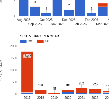
5
3
3
2
2
1
1
1
1
0
Aug-2025
Oct-2025
Dec-2025
Feb-2026
Sep-2025
Nov-2025
Jan-2026
Mar-202
SPOTS TX/RX PER YEAR
RX
TX
2000
1,772
1,772
1500
OTS TX/RX
1000
500
262
262
225
225
181
181
181
181
1
1
45
45
0
2017
2018
2019
2020
2021
2022
20