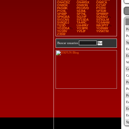
ON4CBZ
ON4RSX
ON8CA
ON8DX
ON8ON
OZ3AT
PA5WK
PD1RVD
PY2DV
PY2XL
S53ML
SP3UR
SP4BP
SP7NL
SP9BRP
SP9GBA
SQ2VF
SQ8AGI
SV1CNS
SV1SDA
SV3GLM
SV8QDJ
TA4RC
TG9AHM
TI2SD
UA4PAY
WA3PTF
YO2DSA
YO3IPR
YO8WW
YU1BV
YV5JF
YV5KTM
Z35W
Buscar usuarios