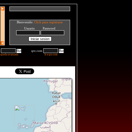
Bienvenido:
Click para registrarse
Usuario Password
qrz.com
squeda avanzada
Ir a qrz.com