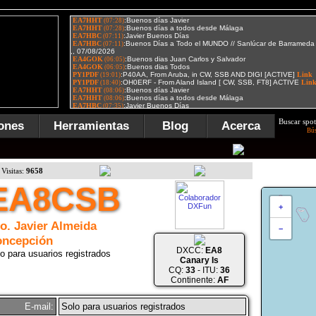
Buscar spot
ones
Herramientas
Blog
Acerca
Bú
Visitas:
9658
EA8CSB
+
o. Javier Almeida
−
ncepción
DXCC:
EA8
o para usuarios registrados
Canary Is
CQ:
33
- ITU:
36
Continente:
AF
E-mail:
Solo para usuarios registrados