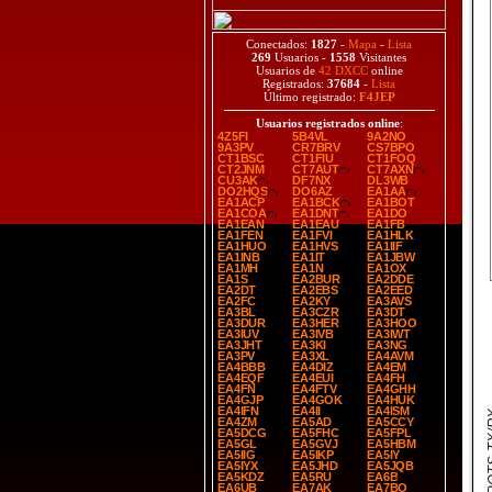
Conectados:
1827
-
Mapa
-
Lista
269
Usuarios -
1558
Visitantes
Usuarios de
42 DXCC
online
Registrados:
37684
-
Lista
Último registrado:
F4JEP
Usuarios registrados online
:
4Z5FI
5B4VL
9A2NO
9A3PV
CR7BRV
CS7BPO
CT1BSC
CT1FIU
CT1FOQ
CT2JNM
CT7AUT
CT7AXN
CU3AK
DF7NX
DL3WB
DO2HQS
DO6AZ
EA1AA
EA1ACP
EA1BCK
EA1BOT
EA1COA
EA1DNT
EA1DO
EA1EAN
EA1EAU
EA1FB
EA1FEN
EA1FVI
EA1HLK
EA1HUO
EA1HVS
EA1IIF
EA1INB
EA1IT
EA1JBW
EA1MH
EA1N
EA1OX
EA1S
EA2BUR
EA2DDE
EA2DT
EA2EBS
EA2EED
EA2FC
EA2KY
EA3AVS
EA3BL
EA3CZR
EA3DT
EA3DUR
EA3HER
EA3HOO
EA3IUV
EA3IVB
EA3IWT
EA3JHT
EA3KI
EA3NG
EA3PV
EA3XL
EA4AVM
EA4BBB
EA4DIZ
EA4EM
EA4EQF
EA4EUI
EA4FH
EA4FN
EA4FTV
EA4GHH
EA4GJP
EA4GOK
EA4HUK
EA4IFN
EA4II
EA4ISM
SPOT
EA4ZM
EA5AD
EA5CCY
EA5DCG
EA5FHC
EA5FPL
EA5GL
EA5GVJ
EA5HBM
EA5IIG
EA5IKP
EA5IY
EA5IYX
EA5JHD
EA5JQB
EA5KDZ
EA5RU
EA6B
EA6UB
EA7AK
EA7BO