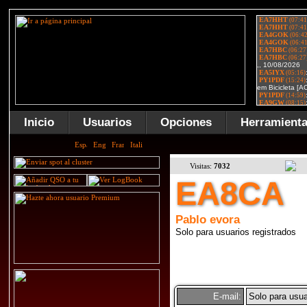
Inicio
Usuarios
Opciones
Herramient
Visitas:
7032
EA8CA
Pablo evora
Solo para usuarios registrados
E-mail:
Solo para usua