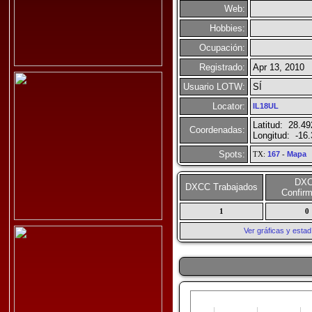
Web:
Hobbies:
Ocupación:
Registrado:
Apr 13, 2010
Usuario LOTW:
SÍ
Locator:
IL18UL
Latitud: 28.49
Coordenadas:
Longitud: -16
Spots:
TX:
167
-
Mapa
DX
DXCC Trabajados
Confir
1
0
Ver gráficas y esta