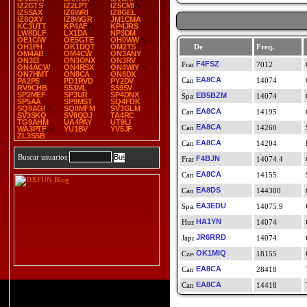
IZ2GTS
IZ2LPT
IZ5CMI
IZ5SAX
IZ6WRI
IZ8GEL
IZ8QXY
IZ8WGR
JM1CMA
KC3UTT
KP4AF
KP4JRS
LW8DLF
LX1DA
NP3DM
OE1CIW
OE5GTE
OH0WW
OH1PH
OK1DQT
OM2TS
De
Freq.
OM4AB
OM4CW
ON3ANY
ON3EI
ON3ONX
ON3RV
F4FSZ
7012
ON4ACW
ON4RSX
ON4WIY
ON7HMT
ON8CA
ON8DX
EA8CA
14074
PA2PS
PD1RVD
PY2DV
RV9CHB
S53ML
S59SV
SP2MEF
SP3UR
SP4DNX
EB5BZM
14074
SP5AA
SP9MST
SQ4FDK
SQ8AGI
SQ8MFM
SV3GLM
EA8CA
14195
SV3SKQ
SV8QDJ
TA4RC
TG9AHM
UA4PAY
UT9LI
EA8CA
14260
WA3PTF
YU1BV
YV5JF
ZL3SSB
EA8CA
14204
Buscar usuarios
F4BJN
14074.4
EA8CA
14155
EA8DS
144300
EA3EDU
14075.9
HA1YN
14074
JR6RRD
14074
OK1MIQ
18155
EA8CA
28418
EA8CA
14418