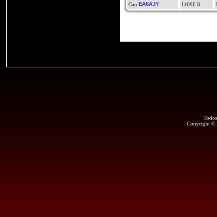
EA8AJY
14090.8
Todos
Copyright ©