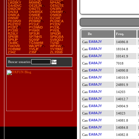
LW2EKY
M0MNG
NP4AC
OA4DVC
OE2EJN
OE5GTE
OM2CW
OM2TS
ON3RV
ON3UI
ON4RSX
ON4WIY
ON8CA
ON8DE
ON8DX
ON9AT
OZ1KZX
OZ3AT
PD1RVD
PD9RW
PU2RCA
PU2TDY
PY1UC
PY2DV
PY2FZ
PY2WND
PY2XL
PY3XX
PY6KR
PY6SL
RZ6LY
SP3UR
SP6DR
De
Freq.
SP6SR
SP7NHS
SP9GBA
SP9JP
SQ9SF
SV8QDJ
EA8AJY
14086.8
TA4RC
TG9AHM
TI2SD
TI4OVR
WA3PTF
WP4VU
EA8AJY
YO8WW
YV5JF
YV7BMZ
18104.8
Z34Z
Z35F
ZL3SSB
EA8AJY
10141.9
Buscar usuarios
EA8AJY
7018
EA8AJY
14090.8
EA8AJY
14010.9
EA8AJY
24891.9
EA8AJY
14203
EA8AJY
14012.7
EA8AJY
24904.9
EA8AJY
14023
EA8AJY
14081.8
EA8AJY
14084.8
EA8AJY
14082.8