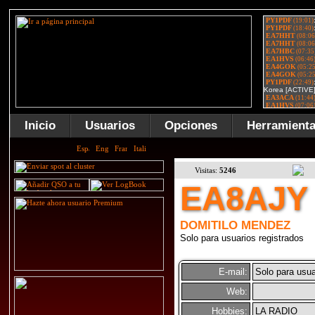
Inicio
Usuarios
Opciones
Herramient
Visitas:
5246
EA8AJY
DOMITILO MENDEZ
Solo para usuarios registrados
E-mail:
Solo para usua
Web:
Hobbies:
LA RADIO