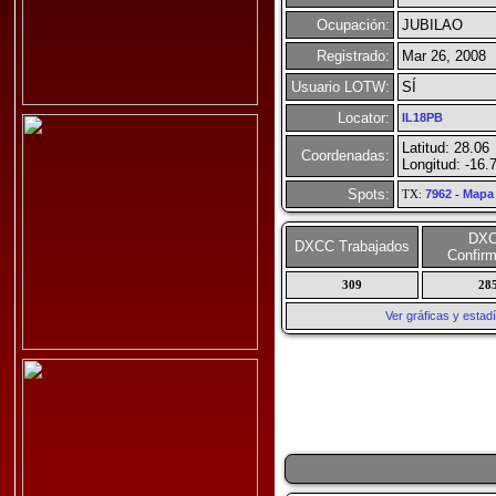
Ocupación:
JUBILAO
Registrado:
Mar 26, 2008
Usuario LOTW:
SÍ
Locator:
IL18PB
Latitud: 28.06
Coordenadas:
Longitud: -16.
Spots:
TX:
7962
-
Mapa
DX
DXCC Trabajados
Confir
309
28
Ver gráficas y esta